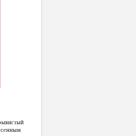
рывистый
песенным