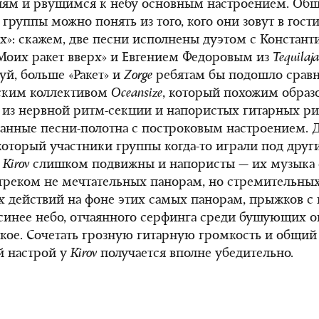
иям и рвущимся к небу основным настроением. Об
группы можно понять из того, кого они зовут в гости
х»: скажем, две песни исполнены дуэтом с Констан
Моих ракет вверх» и Евгением Федоровым из
Tequilaja
уй, больше «Ракет» и
Zorge
ребятам бы подошло сравн
ским коллективом
Oceansize
, который похожим образ
 из нервной ритм-секции и напористых гитарных р
анные песни-полотна с построковым настроением. 
который участники группы когда-то играли под друг
)
Kirov
слишком подвижны и напористы — их музыка 
треком не мечтательных панорам, но стремительны
 действий на фоне этих самых панорам, прыжков с
синее небо, отчаянного серфинга среди бушующих о
такое. Сочетать грозную гитарную громкость и общий
й настрой у
Kirov
получается вполне убедительно.