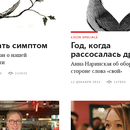
COLTA SPECIALS
ать симптом
Год, когда
рассосалась 
ан о нашей
ти
Анна Наринская об обо
стороне слова «свой»
23
113635
12 ДЕКАБРЯ 2023
127845