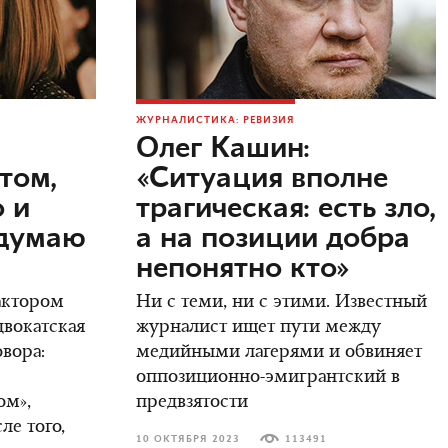
ЖУРНАЛИСТИКА: РЕВИЗИЯ
Олег Кашин:
том,
«Ситуация вполне
о и
трагическая: есть зло,
одумаю
а на позиции добра
непонятно кто»
актором
Ни с теми, ни с этими. Известный
двокатская
журналист ищет пути между
овора:
медийными лагерями и обвиняет
оппозиционно-эмигрантский в
ом»,
предвзятости
ле того,
10 ОКТЯБРЯ 2023
113491