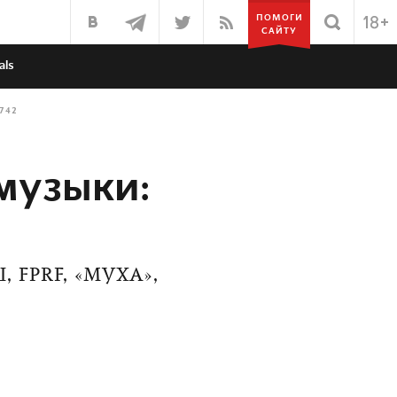
ПОМОГИ
САЙТУ
als
742
музыки:
 FPRF, «МУХА»,