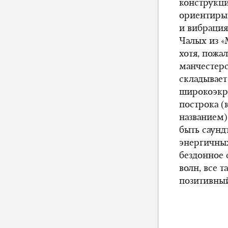
конструкц
ориентиры 
и вибрация
Чалых из «
хотя, пожал
манчестер
складывает
широкоэкр
построка (
названием
быть саунд
энергичных
бездонное 
волн, все 
позитивны