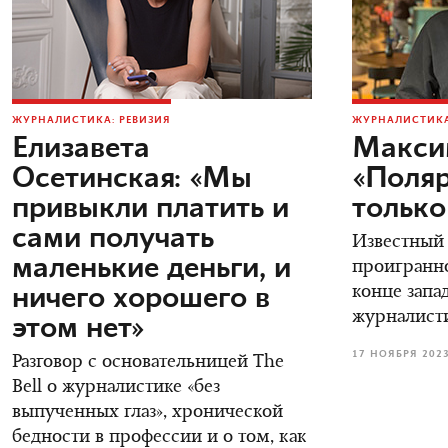
ЖУРНАЛИСТИКА: РЕВИЗИЯ
ЖУРНАЛИСТИКА
Елизавета
Макси
Осетинская: «Мы
«Поляр
привыкли платить и
только
сами получать
Известный
маленькие деньги, и
проигранно
ничего хорошего в
конце зап
журналист
этом нет»
17 НОЯБРЯ 202
Разговор с основательницей The
Bell о журналистике «без
выпученных глаз», хронической
бедности в профессии и о том, как