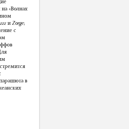
щие
 на «Волнах
тином
zzz
и
Zorge
;
ение с
ом
иффов
Для
им
стремится
х
 парашюта в
кеанских