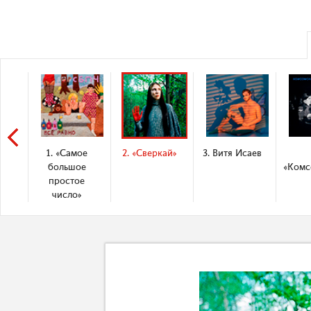
1. «Самое
2. «Сверкай»
3. Витя Исаев
большое
«Комс
простое
число»