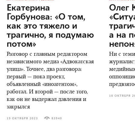
Екатерина
Олег 
Горбунова: «О том,
«Ситу
как это тяжело и
трагич
трагично, я подумаю
а на 
потом»
непон
Разговор с главным редактором
Ни с теми
независимого медиа «Адвокатская
журналис
улица». Точнее, два разговора:
медийным
первый — пока проект,
оппозици
объявленный «иноагентом»,
предвзято
работал. И второй — после того,
10 ОКТЯБРЯ 2
как он не выдержал давления и
закрылся
19 ОКТЯБРЯ 2023
83940