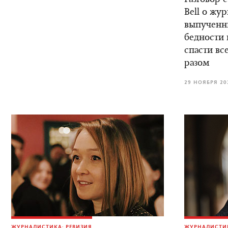
Разговор 
Bell о жу
выпученны
бедности 
спасти вс
разом
29 НОЯБРЯ 20
ЖУРНАЛИСТИКА: РЕВИЗИЯ
ЖУРНАЛИСТИК