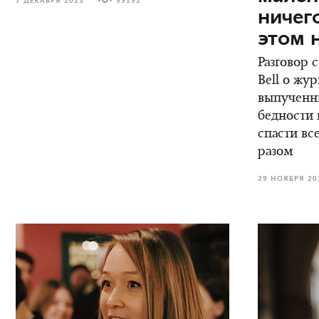
7 ДЕКАБРЯ 2023
99192
ничег
этом 
Разговор 
Bell о жу
выпученны
бедности 
спасти вс
разом
29 НОЯБРЯ 20