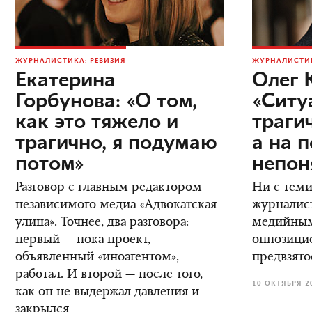
ЖУРНАЛИСТИКА: РЕВИЗИЯ
ЖУРНАЛИСТИК
Екатерина
Олег 
Горбунова: «О том,
«Ситу
как это тяжело и
трагич
трагично, я подумаю
а на 
потом»
непон
Разговор с главным редактором
Ни с теми
независимого медиа «Адвокатская
журналис
улица». Точнее, два разговора:
медийным
первый — пока проект,
оппозици
объявленный «иноагентом»,
предвзято
работал. И второй — после того,
10 ОКТЯБРЯ 2
как он не выдержал давления и
закрылся