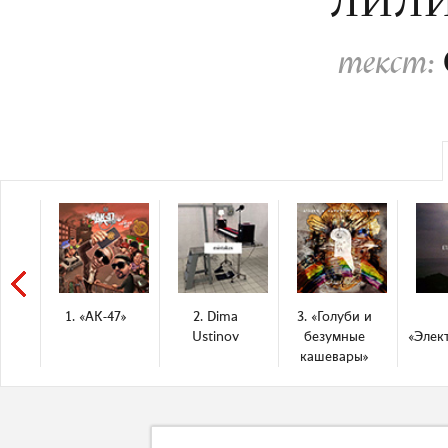
ЛИЛИ
текст:
1. «АК-47»
2. Dima
3. «Голуби и
Ustinov
безумные
«Элек
кашевары»