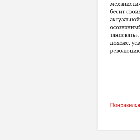
механистич
бесит сво
актуальной
осознанный
танцевать»
похоже, ус
революцию
Понравился