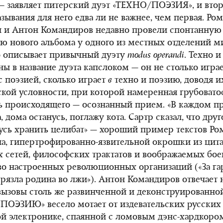
 — заявляет питерский дуэт «ТЕХНО/ПОЭЗИЯ», и втор
азывания для него едва ли не важнее, чем первая. Ро
 и Антон Командиров недавно провели спонтанную
ю нового альбома у одного из местных отделений м
о описывает привычный дуэту
modus operandi
. Техно и
ны в название дуэта капслоком — он не столько играе
с поэзией, сколько играет
в
техно и поэзию, доводя и
ской условности, при которой намеренная грубовато
ь происходящего — осознанный прием. «В каждом п
 дома останусь, поглажу кота. Сартр сказал, что друг
усь хранить целибат» — хороший пример текстов Ро
, гипертрофированно-язвительной окрошки из цита
 сетей, философских трактатов и воображаемых бо
во настроенных революционных организаций («За г
грязла родина во лжи»). Антон Командиров отвечает 
вызовы столь же развинченной и деконструированно
ПОЭЗИЮ» весело мотает от издевательских русских
ой электронике, спаянной с ломовым дэнс-хардкором,