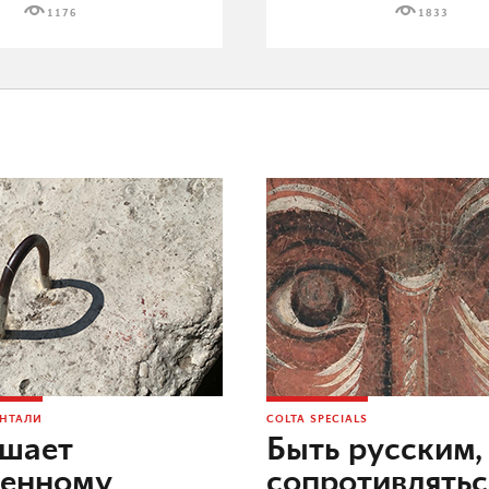
1176
1833
ОНТАЛИ
COLTA SPECIALS
ешает
Быть русским,
оенному
сопротивлятьс