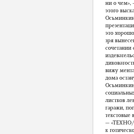
ни о чем»,
этого выск
Осьминкин
презентаци
это хорош
зря вынесе
сочетании 
издеватель
диковатост
вижу мента,
дома остан
Осьминкина
социальных
листков ле
гаражи, по
текстовые 
— «ТЕХНО/
к готическ