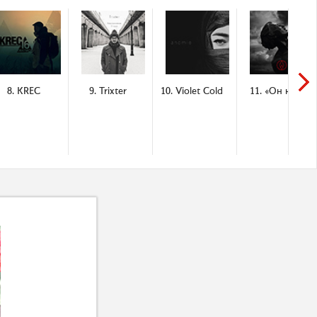
8. KREC
9. Trixter
10. Violet Cold
11. «Он юн»