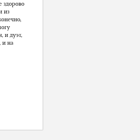
е здорово
и из
конечно,
могу
 и дуэт,
 и на