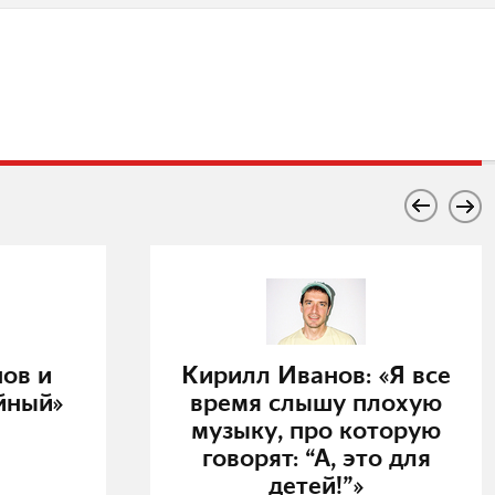
ов и
Кирилл Иванов: «Я все
йный»
время слышу плохую
музыку, про которую
говорят: “А, это для
детей!”»