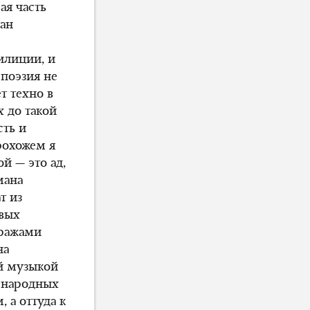
ая часть
ман
илиции, и
 поэзия не
т техно в
х до такой
сть и
рохожем я
ой — это ад,
мана
т из
евых
аражами
на
й музыкой
 народных
 а оттуда к