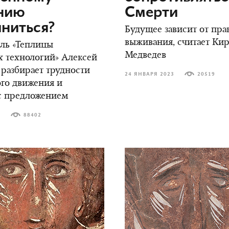
нию
Смерти
ниться?
Будущее зависит от пра
выживания, считает Ки
ль «Теплицы
Медведев
 технологий» Алексей
разбирает трудности
24 ЯНВАРЯ 2023
20519
го движения и
с предложением
3
88402