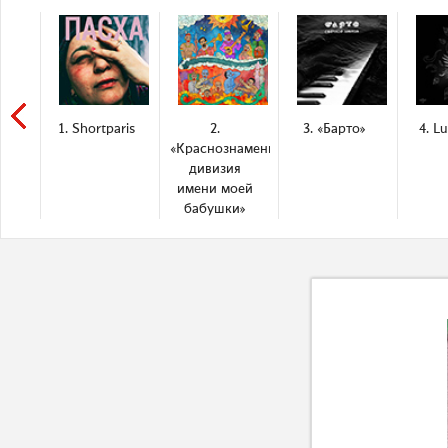
1. Shortparis
2.
3. «Барто»
4. L
«Краснознаменная
дивизия
имени моей
бабушки»