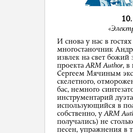
10
«Элект
И снова у нас в гост
многостаночник Андр
извлек на свет божий 
проекта
ARM Author
, 
Сергеем Мячиным эк
скелетного, отмороже
бас, немного синтезат
инструментарий дуэта,
использующийся в пол
собственно, у
ARM Aut
получались) не стольк
песен, упражнения в т