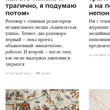
трагично, я подумаю
а на 
потом»
непон
Разговор с главным редактором
Ни с теми
независимого медиа «Адвокатская
журналис
улица». Точнее, два разговора:
медийным
первый — пока проект,
оппозици
объявленный «иноагентом»,
предвзято
работал. И второй — после того,
10 ОКТЯБРЯ 2
как он не выдержал давления и
закрылся
19 ОКТЯБРЯ 2023
84006