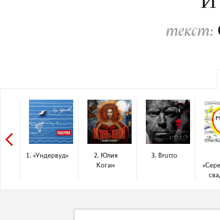
И
текст:
1. «Ундервуд»
2. Юлия
3. Brutto
Коган
«Сер
сва