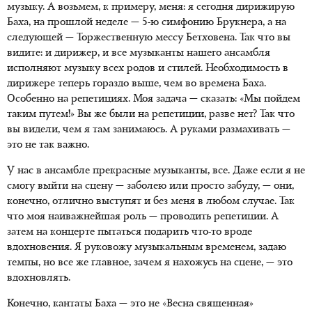
музыку. А возьмем, к примеру, меня: я сегодня дирижирую
Баха, на прошлой неделе — 5-ю симфонию Брукнера, а на
следующей — Торжественную мессу Бетховена. Так что вы
видите: и дирижер, и все музыканты нашего ансамбля
исполняют музыку всех родов и стилей. Необходимость в
дирижере теперь гораздо выше, чем во времена Баха.
Особенно на репетициях. Моя задача — сказать: «Мы пойдем
таким путем!» Вы же были на репетиции, разве нет? Так что
вы видели, чем я там занимаюсь. А руками размахивать —
это не так важно.
У нас в ансамбле прекрасные музыканты, все. Даже если я не
смогу выйти на сцену — заболею или просто забуду, — они,
конечно, отлично выступят и без меня в любом случае. Так
что моя наиважнейшая роль — проводить репетиции. А
затем на концерте пытаться подарить что-то вроде
вдохновения. Я руковожу музыкальным временем, задаю
темпы, но все же главное, зачем я нахожусь на сцене, — это
вдохновлять.
Конечно, кантаты Баха — это не «Весна священная»