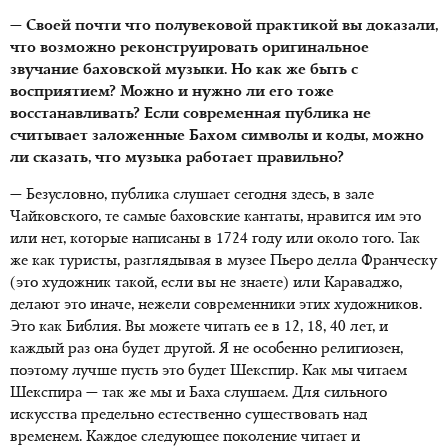
— Своей почти что полувековой практикой вы доказали,
что возможно реконструировать оригинальное
звучание баховской музыки. Но как же быть с
восприятием? Можно и нужно ли его тоже
восстанавливать? Если современная публика не
считывает заложенные Бахом символы и коды, можно
ли сказать, что музыка работает правильно?
— Безусловно, публика слушает сегодня здесь, в зале
Чайковского, те самые баховские кантаты, нравится им это
или нет, которые написаны в 1724 году или около того. Так
же как туристы, разглядывая в музее Пьеро делла Франческу
(это художник такой, если вы не знаете) или Караваджо,
делают это иначе, нежели современники этих художников.
Это как Библия. Вы можете читать ее в 12, 18, 40 лет, и
каждый раз она будет другой. Я не особенно религиозен,
поэтому лучше пусть это будет Шекспир. Как мы читаем
Шекспира — так же мы и Баха слушаем. Для сильного
искусства предельно естественно существовать над
временем. Каждое следующее поколение читает и