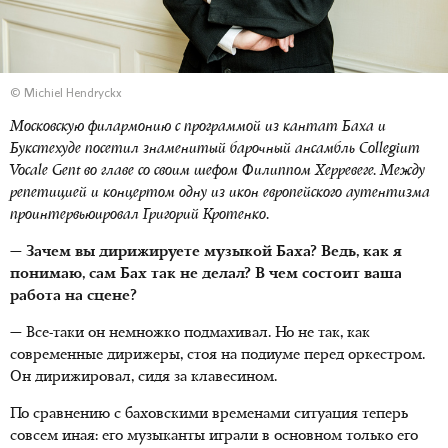
© Michiel Hendryckx
Московскую филармонию с программой из кантат Баха и
Букстехуде посетил знаменитый барочный ансамбль Collegium
Vocale Gent во главе со своим шефом Филиппом Херревеге. Между
репетицией и концертом одну из икон европейского аутентизма
проинтервьюировал Григорий Кротенко.
— Зачем вы дирижируете музыкой Баха? Ведь, как я
понимаю, сам Бах так не делал? В чем состоит ваша
работа на сцене?
— Все-таки он немножко подмахивал. Но не так, как
современные дирижеры, стоя на подиуме перед оркестром.
Он дирижировал, сидя за клавесином.
По сравнению с баховскими временами ситуация теперь
совсем иная: его музыканты играли в основном только его