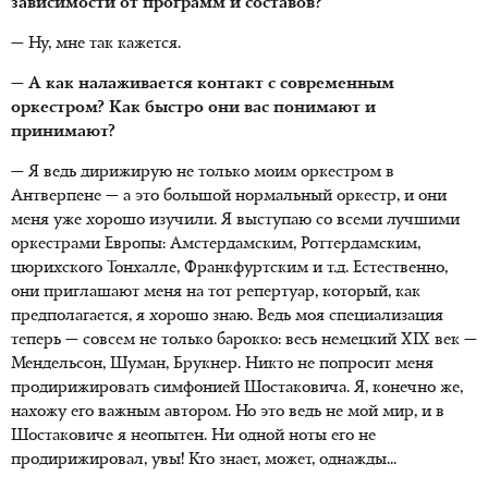
зависимости от программ и составов?
— Ну, мне так кажется.
— А как налаживается контакт с современным
оркестром? Как быстро они вас понимают и
принимают?
— Я ведь дирижирую не только моим оркестром в
Антверпене — а это большой нормальный оркестр, и они
меня уже хорошо изучили. Я выступаю со всеми лучшими
оркестрами Европы: Амстердамским, Роттердамским,
цюрихского Тонхалле, Франкфуртским и т.д. Естественно,
они приглашают меня на тот репертуар, который, как
предполагается, я хорошо знаю. Ведь моя специализация
теперь — совсем не только барокко: весь немецкий XIX век —
Мендельсон, Шуман, Брукнер. Никто не попросит меня
продирижировать симфонией Шостаковича. Я, конечно же,
нахожу его важным автором. Но это ведь не мой мир, и в
Шостаковиче я неопытен. Ни одной ноты его не
продирижировал, увы! Кто знает, может, однажды...