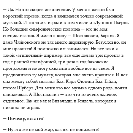
— Да. Но это скорее исключение. У меня в жизни был
короткий отрезок, когда я занимался только современной
музыкой. И тогда мы играли в том числе и «Лунного Пьеро».
Но большие симфонические полотна — это не моя
специализация. Я имею в виду — Шостакович, Барток. Я
даже Чайковского не так много дирижирую. Безусловно, он
мне нравится! Я немножко им занимался. Но все-таки я
такой «атипичный» дирижер: все еще делаю три проекта в
год с ранней полифонией, три раза в год баховские
программы и не могу охватить вообще все на свете. Я
предпочитаю ту музыку, которая мне очень нравится. И вся
она между собой связана: Бах, Карл Филипп Бах, Гайдн,
потом Шуберт. Для меня это все музыка одного рода, почти
одинаковая. А Шостакович — это что-то очень далекое,
отдельное. Так же как и Вивальди, и Гендель, которых я
никогда не играю.
— Почему, кстати?
— Ну это же не мой мир, как вы не понимаете!