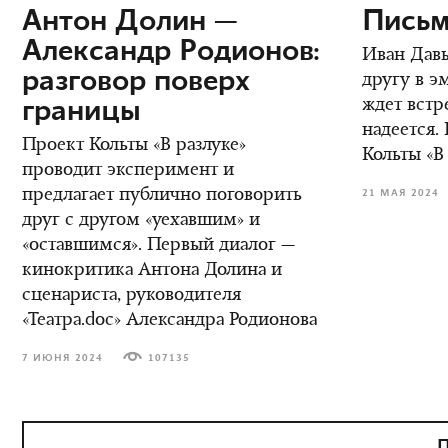
Антон Долин —
Письм
Александр Родионов:
Иван Дав
разговор поверх
другу в э
границы
ждет встре
надеется.
Проект Кольты «В разлуке»
Кольты «В
проводит эксперимент и
предлагает публично поговорить
21 МАЯ 2024
друг с другом «уехавшим» и
«оставшимся». Первый диалог —
кинокритика Антона Долина и
сценариста, руководителя
«Театра.doc» Александра Родионова
7 ИЮНЯ 2024
107135