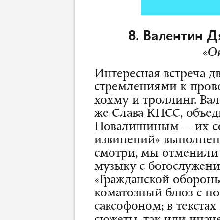
8. Валентин Дя
«Ок
Интересная встреча д
стремлениями к прово
хохму и троллинг. Ва
же Слава КПСС, объе
Повалишиным — их со
извинений» выполнен 
смотри, мы отменили 
музыку с богослужени
«Гражданской обороны
коматозный блюз с п
саксофоном; в текстах