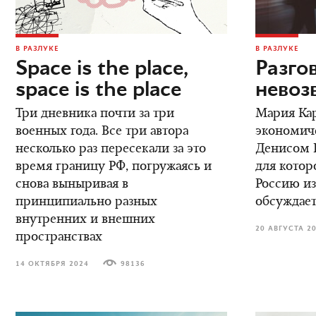
В РАЗЛУКЕ
В РАЗЛУКЕ
Space is the place,
Разго
space is the place
невоз
Три дневника почти за три
Мария Кар
военных года. Все три автора
экономич
несколько раз пересекали за это
Денисом К
время границу РФ, погружаясь и
для котор
снова выныривая в
Россию из
принципиально разных
обсуждает
внутренних и внешних
20 АВГУСТА 2
пространствах
14 ОКТЯБРЯ 2024
98136