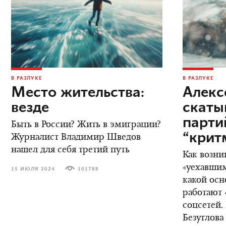
В РАЗЛУКЕ
В РАЗЛУКЕ
Место жительства:
Алекс
везде
скаты
парт
Быть в России? Жить в эмиграции?
“крит
Журналист Владимир Шведов
нашел для себя третий путь
Как возни
«уехавшим
15 ИЮЛЯ 2024
101788
какой осн
работают 
соцсетей.
Безуглова