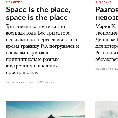
В РАЗЛУКЕ
В РАЗЛУКЕ
Space is the place,
Разго
space is the place
невоз
Три дневника почти за три
Мария Кар
военных года. Все три автора
экономич
несколько раз пересекали за это
Денисом К
время границу РФ, погружаясь и
для котор
снова выныривая в
Россию из
принципиально разных
обсуждает
внутренних и внешних
20 АВГУСТА 2
пространствах
14 ОКТЯБРЯ 2024
98028