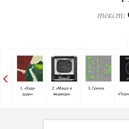
текст:
1. «Хадн
2. «Маша и
3. Гречка
дадн»
медведи»
«Порн