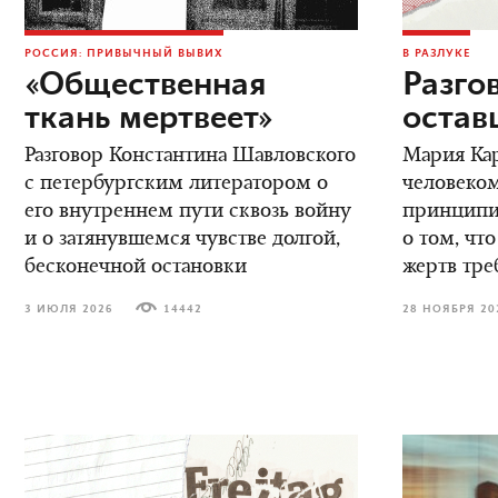
РОССИЯ: ПРИВЫЧНЫЙ ВЫВИХ
В РАЗЛУКЕ
«Общественная
Разго
ткань мертвеет»
остав
Разговор Константина Шавловского
Мария Кар
с петербургским литератором о
человеком
его внутреннем пути сквозь войну
принципиа
и о затянувшемся чувстве долгой,
о том, что
бесконечной остановки
жертв тре
3 ИЮЛЯ 2026
14442
28 НОЯБРЯ 20