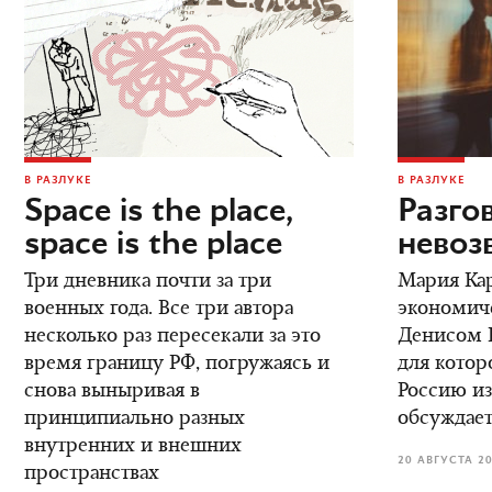
В РАЗЛУКЕ
В РАЗЛУКЕ
Space is the place,
Разго
space is the place
невоз
Три дневника почти за три
Мария Кар
военных года. Все три автора
экономич
несколько раз пересекали за это
Денисом К
время границу РФ, погружаясь и
для котор
снова выныривая в
Россию из
принципиально разных
обсуждает
внутренних и внешних
20 АВГУСТА 2
пространствах