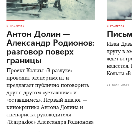
В РАЗЛУКЕ
В РАЗЛУКЕ
Антон Долин —
Письм
Александр Родионов:
Иван Дав
разговор поверх
другу в э
границы
ждет встре
надеется.
Проект Кольты «В разлуке»
Кольты «В
проводит эксперимент и
предлагает публично поговорить
21 МАЯ 2024
друг с другом «уехавшим» и
«оставшимся». Первый диалог —
кинокритика Антона Долина и
сценариста, руководителя
«Театра.doc» Александра Родионова