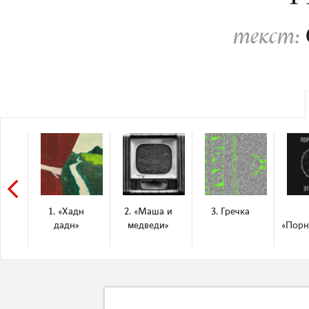
текст:
1. «Хадн
2. «Маша и
3. Гречка
дадн»
медведи»
«Порн