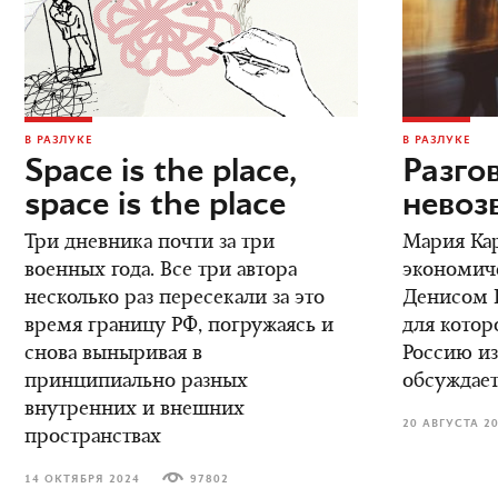
В РАЗЛУКЕ
В РАЗЛУКЕ
Space is the place,
Разго
space is the place
невоз
Три дневника почти за три
Мария Кар
военных года. Все три автора
экономич
несколько раз пересекали за это
Денисом К
время границу РФ, погружаясь и
для котор
снова выныривая в
Россию из
принципиально разных
обсуждает
внутренних и внешних
20 АВГУСТА 2
пространствах
14 ОКТЯБРЯ 2024
97802