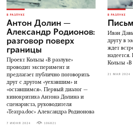
В РАЗЛУКЕ
В РАЗЛУКЕ
Антон Долин —
Письм
Александр Родионов:
Иван Дав
разговор поверх
другу в э
границы
ждет встре
надеется.
Проект Кольты «В разлуке»
Кольты «В
проводит эксперимент и
предлагает публично поговорить
21 МАЯ 2024
друг с другом «уехавшим» и
«оставшимся». Первый диалог —
кинокритика Антона Долина и
сценариста, руководителя
«Театра.doc» Александра Родионова
7 ИЮНЯ 2024
106821