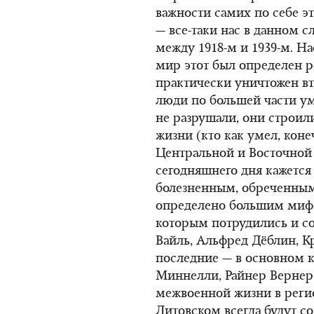
важности самих по себе 
— все-таки нас в данном 
между 1918-м и 1939-м. Нас
мир этот был определен р
практически уничтожен вт
люди по большей части ум
не разрушали, они строил
жизни (кто как умел, коне
Центральной и Восточной 
сегодняшнего дня кажется
болезненным, обреченным;
определено большим мифо
которым потрудились и со
Вайль, Альфред Дёблин, К
последние — в основном 
Миннелли, Райнер Вернер
межвоенной жизни в регио
Литовском всегда будут с