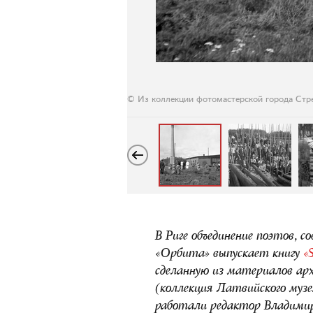
© Из коллекции фотомастерской города Стр
В Риге объединение поэтов, 
«Орбита» выпускает книгу
«S
сделанную из материалов ар
(коллекция Латвийского муз
работали редактор Владимир