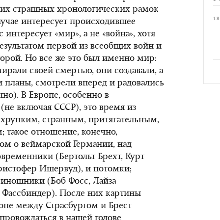
этих страшных хронологических рамок
18
случае интересует происходившее
 интересует «мир», а не «война», хотя
езультатом первой из всеобщих войн и
орой. Но все же это был именно мир:
ирали своей смертью, они создавали, а
и планы, смотрели вперед и радовались
чно). В Европе, особенно в
(не включая СССР), это время из
 хрупким, странным, притягательным,
 такое отношение, конечно,
м о веймарской Германии, над
временники (Бертольт Брехт, Курт
ристофер Ишервуд), и потомки;
киношники (Боб Фосс, Лайза
 Фассбиндер). После них картины
не между Страсбургом и Брест-
опровождаться в нашей голове