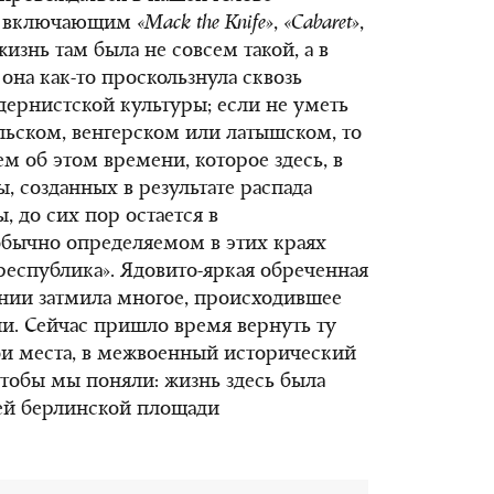
но включающим
«
Mack
the
Knife
»
,
«Cabaret»
,
жизнь там была не совсем такой, а в
она как-то проскользнула сквозь
ернистской культуры; если не уметь
льском, венгерском или латышском, то
м об этом времени, которое здесь, в
, созданных в результате распада
 до сих пор остается в
обычно определяемом в этих краях
республика». Ядовито-яркая обреченная
нии затмила многое, происходившее
ии. Сейчас пришло время вернуть ту
ои места, в межвоенный исторический
чтобы мы поняли: жизнь здесь была
лей берлинской площади