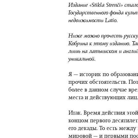
Издание «Stikla Strenči» ст
Государственного фонда кул
недвижимости Latio.
Ниже можно прочесть русску
Кобрина к этому изданию. Так
лишь на латышском и англий
уникальной.
Я — историк по образован
прочих обстоятельств. Пот
более в данном случае вр
места и действующих лиц
Итак. Время действия это
концом первого десятилет
его декады. То есть межд
мировой — и первыми пос