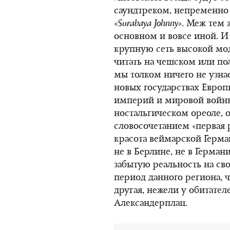
саундтреком, непремен
«Surabaya Johnny»
. Меж тем 
основном и вовсе иной. И 
крупную сеть высокой мод
читать на чешском или по
мы толком ничего не узнае
новых государствах Европы
империй и мировой войны,
ностальгическом ореоле, 
словосочетанием «первая 
красота веймарской Герма
не в Берлине, не в Герман
забытую реальность на св
период данного региона, 
другая, нежели у обитате
Александерплац.