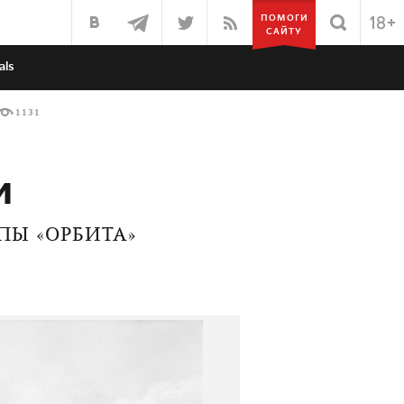
ПОМОГИ
САЙТУ
als
1131
и
ПЫ «ОРБИТА»