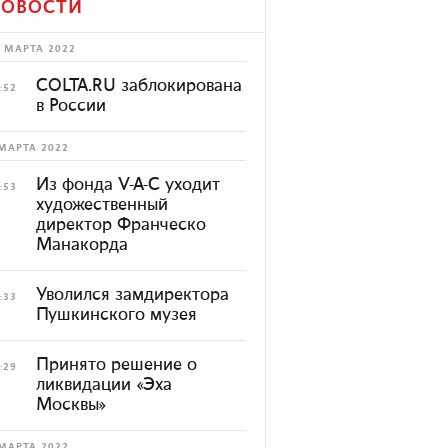
ОВОСТИ
 МАРТА 2022
COLTA.RU заблокирована
:52
в России
МАРТА 2022
Из фонда V-A-C уходит
:53
художественный
директор Франческо
Манакорда
Уволился замдиректора
:33
Пушкинского музея
Принято решение о
:29
ликвидации «Эха
Москвы»
МАРТА 2022