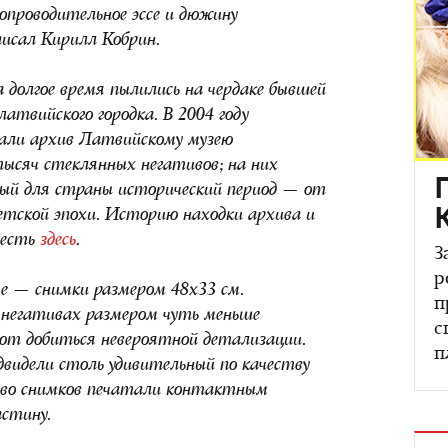
опроводительное эссе и дюжину
исал Кирилл Кобрин.
долгое время пылились на чердаке бывшей
атвийского городка. В 2004 году
дали архив Латвийскому музею
ысяч стеклянных негативов; на них
ый для страны исторический период — от
етской эпохи. Историю находки архива и
честь
здесь
.
З
р
е — снимки размером 48х33 см.
п
негативах размером чуть меньше
с
ют добиться невероятной детализации.
п
двидели столь удивительный по качеству
тво снимков печатали контактным
астину.