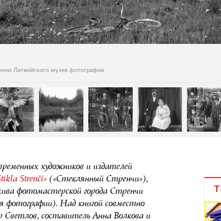
енчи Латвийского музея фотографии
современных художников и издателей
tikla Strenči»
(«Стеклянный Стренчи»),
Т
хива фотомастерской города Стренчи
ея фотографии). Над книгой совместно
 Светлов, составитель Анна Волкова и