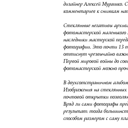
дизайнер Алексей Мурашко. С
комментариев к снимкам нап
Стеклянные негативы архива 
фотомастерской маленького л
наследники мастерской пере
фотографии. Это почти 13 т
оттиснут чрезвычайно важн
Первой мировой войны до сов
фотомастерской можно про
В двухсотстраничном альбом
Изображения на стеклянных 
почтовой открытки позволя
Вряд ли сами фотографы пре
результат: тогда большинс
способом размером с саму пл