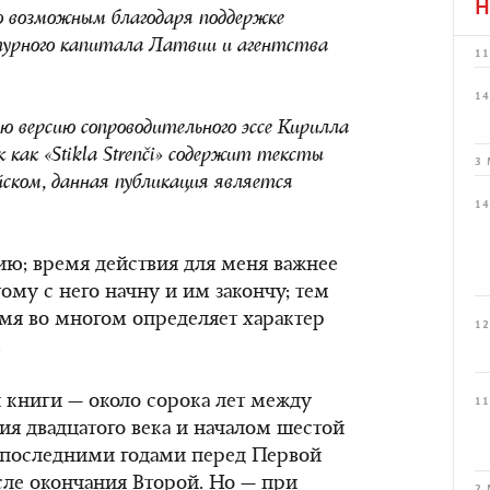
Н
ало возможным благодаря поддержке
ьтурного капитала Латвии и агентства
11
14
ю версию сопроводительного эссе Кирилла
 как «Stikla Strenči» содержит тексты
3 
ском, данная публикация является
14
ию; время действия для меня важнее
ому с него начну и им закончу; тем
емя во многом определяет характер
12
.
й книги — около сорока лет между
11
ия двадцатого века и началом шестой
у последними годами перед Первой
ле окончания Второй. Но — при
2 