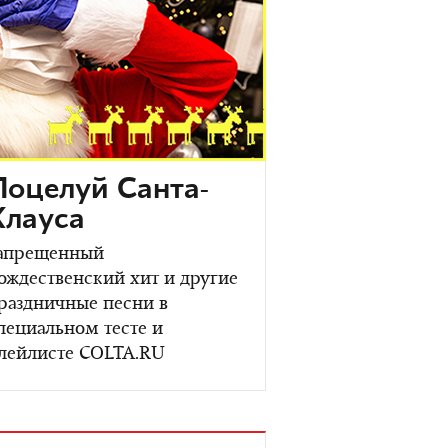
Поцелуй Санта-
Клауса
апрещенный
ождественский хит и другие
раздничные песни в
пециальном тесте и
лейлисте COLTA.RU