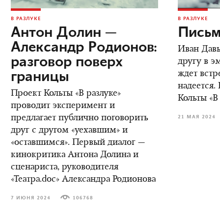
В РАЗЛУКЕ
В РАЗЛУКЕ
Антон Долин —
Письм
Александр Родионов:
Иван Дав
разговор поверх
другу в э
границы
ждет встре
надеется.
Проект Кольты «В разлуке»
Кольты «В
проводит эксперимент и
предлагает публично поговорить
21 МАЯ 2024
друг с другом «уехавшим» и
«оставшимся». Первый диалог —
кинокритика Антона Долина и
сценариста, руководителя
«Театра.doc» Александра Родионова
7 ИЮНЯ 2024
106768