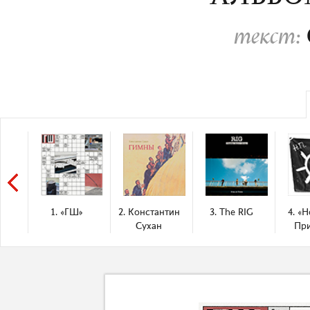
текст:
1. «ГШ»
2. Константин
3. The RIG
4. «
Сухан
Пр