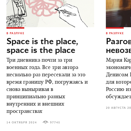
В РАЗЛУКЕ
В РАЗЛУКЕ
Space is the place,
Разго
space is the place
невоз
Три дневника почти за три
Мария Кар
военных года. Все три автора
экономич
несколько раз пересекали за это
Денисом К
время границу РФ, погружаясь и
для котор
снова выныривая в
Россию из
принципиально разных
обсуждает
внутренних и внешних
20 АВГУСТА 2
пространствах
14 ОКТЯБРЯ 2024
97745