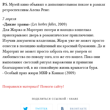
P.S.
Музей кино объявил о дополнительном показе в рамках
ретроспективы Алена Рене:
7 апреля
«Дикие травы»
(
Les herbes folles
, 2009)
Для Жоржа и Маргерит потеря и находка кошелька
приоткрывают дверь в романтическое приключение.
Изучив документы владелицы, Жорж уже не может просто
отнести в полицию найденный им красный бумажник. Да и
Маргерит не может просто забрать его, не умерев от
любопытства по поводу того, кто же его нашел. Пока они
выполняют светский ритуал выражения и принятия
благодарностей, в их спокойную жизнь врывается буря.
- Особый приз жюри МКФ в Каннах (2009)
Понравился материал? Помоги сайту!
ПОДЕЛИТЬСЯ ССЫЛКОЙ / SHARE
TWITTER
ВКОНТАКТЕ