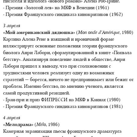
писателя и идеолога «нового романа» Алена Роб-Грийе.
- Премия «Золотой лев» на МКФ в Венеции (1961)
- Премия Французского синдиката кинокритиков (1962)
3 апреля
«Мой американский дядюшка»
(
Mon oncle d'Amérique
, 1980)
Картина Алена Рене в изящной и ироничной форме
иллюстрирует основные положения теории французского
биолога Анри Лабори, сформулированной в книге «Похвала
бегству». Анализируя поведение людей в обществе, Анри
Лабори пришел к выводу, что при столкновении с
трудностями человек реализует одну из возможных
стратегий — борется, ничего не предпринимает или бежит от
проблем. Именно бегство, по мнению ученого, является
самой продуктивной реакцией.
- Гран-при и приз ФИПРЕССИ на МКФ в Каннах (1980)
- Премия Французского синдиката кинокритиков (1981)
4 апреля
«Мелодрама»
(
Mélo
, 1986)
Камерная экранизация пьесы французского драматурга