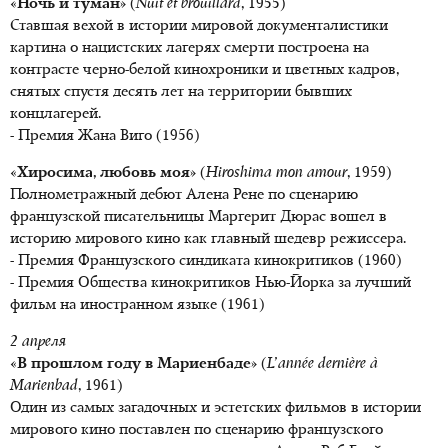
«Ночь и туман»
(
Nuit et brouillard
, 1955)
Ставшая вехой в истории мировой документалистики
картина о нацистских лагерях смерти построена на
контрасте черно-белой кинохроники и цветных кадров,
снятых спустя десять лет на территории бывших
концлагерей.
- Премия Жана Виго (1956)
«Хиросима, любовь моя»
(
Hiroshima mon amour
, 1959)
Полнометражный дебют Алена Рене по сценарию
французской писательницы Маргерит Дюрас вошел в
историю мирового кино как главный шедевр режиссера.
- Премия Французского синдиката кинокритиков (1960)
- Премия Общества кинокритиков Нью-Йорка за лучший
фильм на иностранном языке (1961)
2 апреля
«В прошлом году в Мариенбаде»
(
L’année dernière à
Marienbad
, 1961)
Один из самых загадочных и эстетских фильмов в истории
мирового кино поставлен по сценарию французского