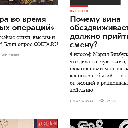
ОБЩЕСТВО
ра во время
Почему вина
ых операций»
обездвиживает
должно прийти
ейчас стихи, выставки
смену?
ы? Блиц-опрос COLTA.RU
Философ Мария Бикбула
18309
что делать с чувствами,
охватившими многих н
военных событий, — и 
от эмоций к рационал
действию
1 МАРТА 2022
19756