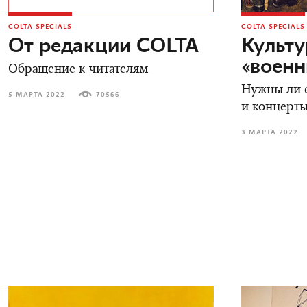
COLTA SPECIALS
COLTA SPECIALS
От редакции COLTA
Культу
«военн
Обращение к читателям
Нужны ли с
5 МАРТА 2022
70566
и концерт
3 МАРТА 2022