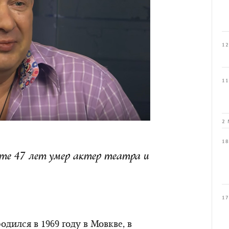
12
11
2 
18
сте 47 лет умер актер театра и
17
ился в 1969 году в Мовкве, в