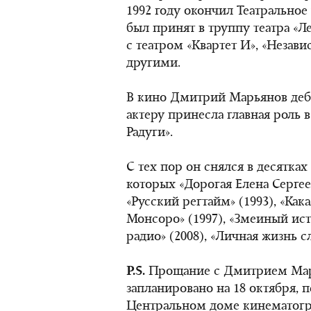
1992 году окончил Театрально
был принят в труппу театра «Л
с театром «Квартет И», «Неза
другими.
В кино Дмитрий Марьянов дебю
актеру принесла главная роль
Радуги».
С тех пор он снялся в десятка
которых «Дорогая Елена Сергеев
«Русский регтайм» (1993), «Кака
Монсоро» (1997), «Змеиный исто
радио» (2008), «Личная жизнь сл
P.S.
Прощание с Дмитрием Мар
запланировано на 18 октября, 
Центральном доме кинематогр