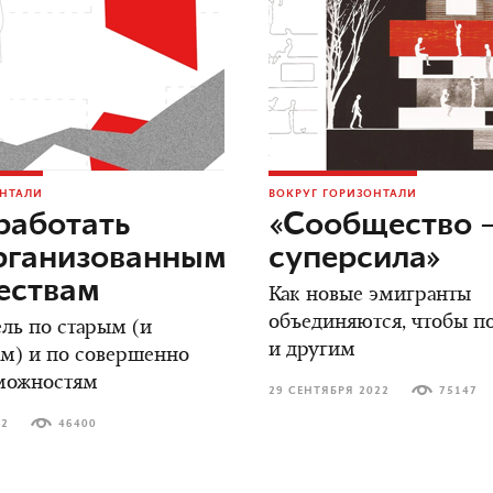
ОНТАЛИ
ВОКРУГ ГОРИЗОНТАЛИ
работать
«Сообщество 
рганизованным
суперсила»
ествам
Как новые эмигранты
объединяются, чтобы п
ль по старым (и
и другим
м) и по совершенно
можностям
29 СЕНТЯБРЯ 2022
75147
22
46400