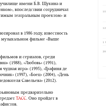
е училище имени Б.В. Щукина и
енком», впоследствии сотрудничал
15
висимым театральным проектом» и
12
тировал в 1986 году, известность
 в музыкальном фильме «Выше
1 
20
х фильмов и сериалов, среди
на» (1988), «Любовь» (1991),
я чудная игра» (1995), «Графиня де
чник» (1997), «Боец» (2004), «День
едователя Савельева» (2012).
ьяновым предварительно
передает
ТАСС
. Оно пройдет в
афистов.