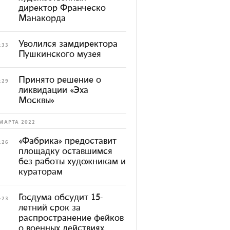
директор Франческо
Манакорда
Уволился замдиректора
:33
Пушкинского музея
Принято решение о
:29
ликвидации «Эха
Москвы»
МАРТА 2022
«Фабрика» предоставит
:26
площадку оставшимся
без работы художникам и
кураторам
Госдума обсудит 15-
:23
летний срок за
распространение фейков
о военных действиях