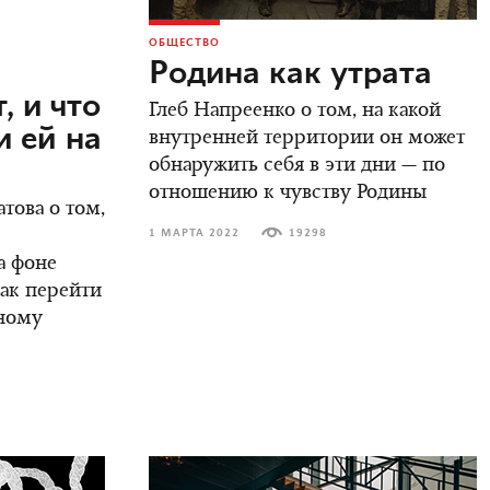
ОБЩЕСТВО
Родина как утрата
, и что
Глеб Напреенко о том, на какой
 ей на
внутренней территории он может
обнаружить себя в эти дни — по
отношению к чувству Родины
това о том,
1 МАРТА 2022
19298
а фоне
как перейти
ьному