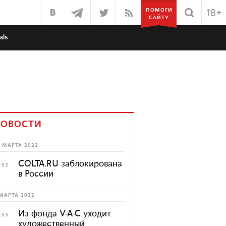
ПОМОГИ
САЙТУ
als
ОВОСТИ
 МАРТА 2022
COLTA.RU заблокирована
:52
в России
МАРТА 2022
Из фонда V-A-C уходит
:53
художественный