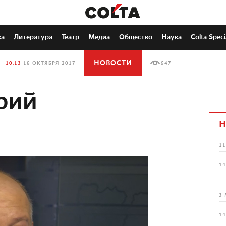
ка
Литература
Театр
Медиа
Общество
Наука
Colta Speci
НОВОСТИ
10:13
16 ОКТЯБРЯ 2017
547
рий
Н
11
14
3 
14