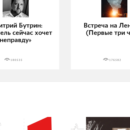
трий Бутрин:
Встреча на Ле
ель сейчас хочет
(Первые три ч
неправду»
180535
176582