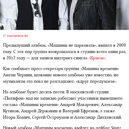
©
starsarena.de
Предыдущий альбом, «Машины не парковать», вышел в 2009
году. С тех пор группа возвращалась в студию всего один раз,
в 2012 году — для записи интернет-сингла
«Крысы»
.
Как сообщает пресс-секретарь группы «Машина времени»
Антон Чернин, название нового альбома уже известно, но
музыканты его пока не разглашают: «вдруг передумаем».
На альбоме будет десять песен. В московской студии
«Полифон» над их записью работают участники нынешнего
состава «Машины времени» Андрей Макаревич, Александр
Кутиков, Андрей Державин и Валерий Ефремов, а также
Игорь Хомич, Сергей Остроумов и Александр Дитковский.
Новый альбом «Машины времени» выйдет на лейбле
Sintez