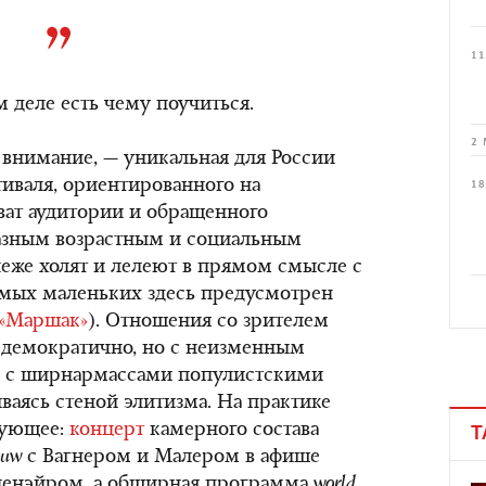
11
 деле есть чему поучиться.
2 
 внимание, — уникальная для России
тиваля, ориентированного на
18
ат аудитории и обращенного
азным возрастным и социальным
еже холят и лелеют в прямом смысле с
амых маленьких здесь предусмотрен
«Маршак»
). Отношения со зрителем
 демократично, но с неизменным
я с ширнармассами популистскими
ваясь стеной элитизма. На практике
дующее:
концерт
камерного состава
Т
ouw
с Вагнером и Малером в афише
опенэйром, а обширная программа
world