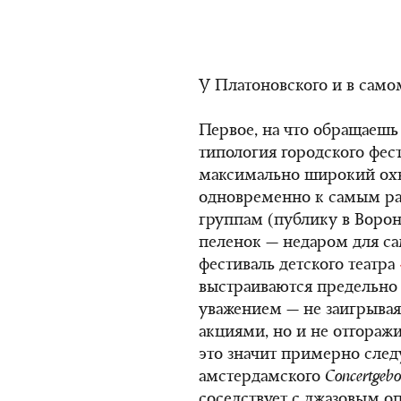
У Платоновского и в самом
Первое, на что обращаешь
типология городского фес
максимально широкий охв
одновременно к самым р
группам (публику в Ворон
пеленок — недаром для с
фестиваль детского театра
выстраиваются предельно
уважением — не заигрыва
акциями, но и не отгоражи
это значит примерно сле
амстердамского
C
oncertgeb
соседствует с джазовым 