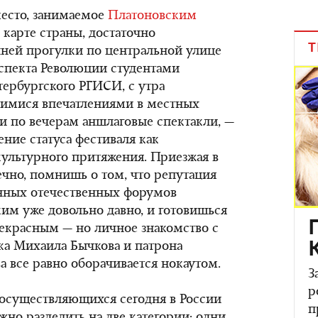
место, занимаемое
Платоновским
 карте страны, достаточно
Т
ней прогулки по центральной улице
спекта Революции студентами
ербургского РГИСИ, с утра
имися впечатлениями в местных
по вечерам аншлаговые спектакли, —
ние статуса фестиваля как
ультурного притяжения. Приезжая в
ечно, помнишь о том, что репутация
нных отечественных форумов
ким уже довольно давно, и готовишься
 прекрасным — но личное знакомство с
а Михаила Бычкова и патрона
а все равно оборачивается нокаутом.
З
р
осуществляющихся сегодня в России
п