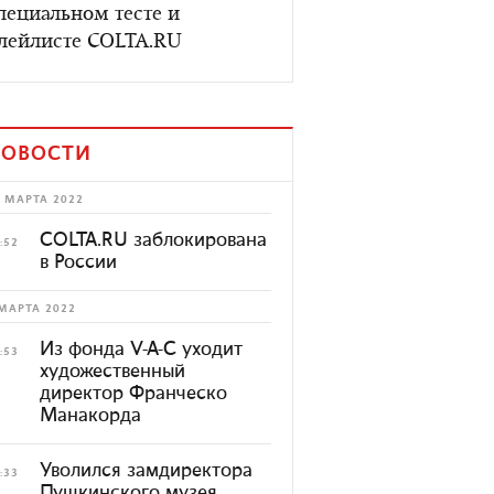
пециальном тесте и
лейлисте COLTA.RU
ОВОСТИ
 МАРТА 2022
COLTA.RU заблокирована
:52
в России
МАРТА 2022
Из фонда V-A-C уходит
:53
художественный
директор Франческо
Манакорда
Уволился замдиректора
:33
Пушкинского музея