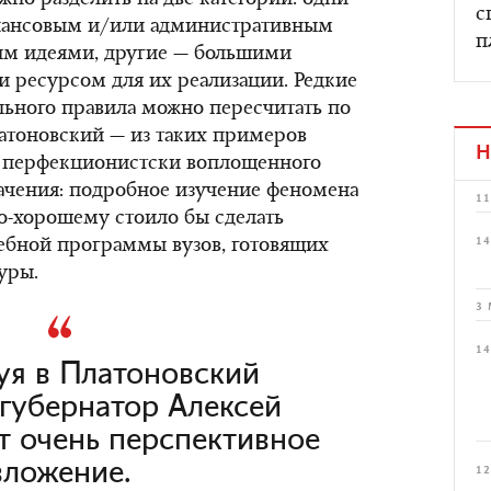
но разделить на две категории: одни
с
нансовым и/или административным
п
ым идеями, другие — большими
 ресурсом для их реализации. Редкие
льного правила можно пересчитать по
атоновский — из таких примеров
Н
 перфекционистски воплощенного
ачения: подробное изучение феномена
11
о-хорошему стоило бы сделать
14
ебной программы вузов, готовящих
уры.
3 
14
уя в Платоновский
 губернатор Алексей
т очень перспективное
вложение.
12