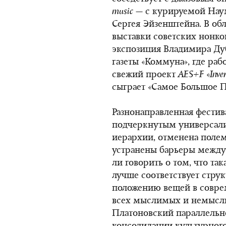
music
— с курируемой Нау
Сергея Эйзенштейна. В об
выставки советских нонк
экспозиция Владимира Ду
газеты «Коммуна», где раб
свежий проект
AES
+
F
«
Inve
сыграет «Самое Большое П
Разнонаправленная фести
подчеркнутым универсали
иерархии, отменена полем
устранены барьеры между
ли говорить о том, что так
лучше соответствует стру
положению вещей в совре
всех мыслимых и немысл
Платоновский параллельн