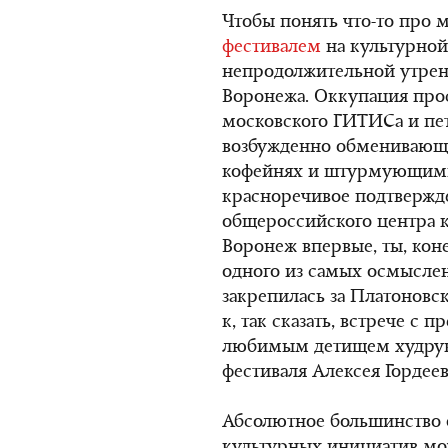
Чтобы понять что-то про 
фестивалем
на культурной
непродолжительной утрен
Воронежа. Оккупация про
московского ГИТИСа и пет
возбужденно обменивающ
кофейнях и штурмующими 
красноречивое подтвержде
общероссийского центра к
Воронеж впервые, ты, кон
одного из самых осмысле
закрепилась за Платоновс
к, так сказать, встрече с
любимым детищем худрук
фестиваля Алексея Гордеев
Абсолютное большинство 