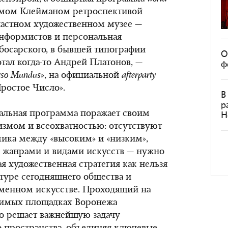
мом Клейманом ретроспективой
ластном художественном музее —
онформистов и персональная
босарского, в бывшей типографии
О
отал когда-то Андрей Платонов, —
ф
rso
Mundus
»
, на официальной
afterparty
ростое Число».
В
р
вальная программа поражает своим
Н
змом и всеохватностью: отсутствуют
ика между «высоким» и «низким»,
 жанрами и видами искусств — нужно
ая художественная стратегия как нельзя
ктуре сегодняшнего общества и
менном искусстве. Проходящий на
имых площадках Воронежа
о решает важнейшую задачу