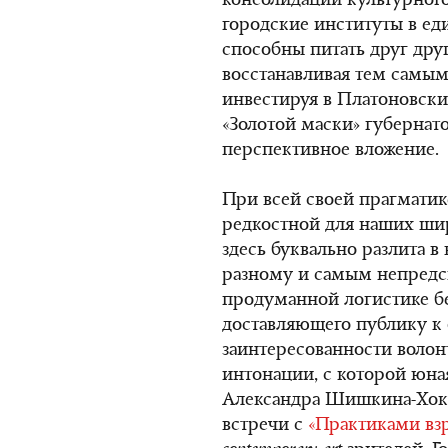
консолидации культурного
городские институты в ед
способны питать друг дру
восстанавливая тем самым
инвестируя в Платоновски
«Золотой маски» губернато
перспективное вложение.
При всей своей прагматик
редкостной для наших ши
здесь буквально разлита в 
разному и самым непредс
продуманной логистике бе
доставляющего публику к
заинтересованности волон
интонации, с которой юна
Александра Шишкина-Хоку
встречи с
«Практиками вз