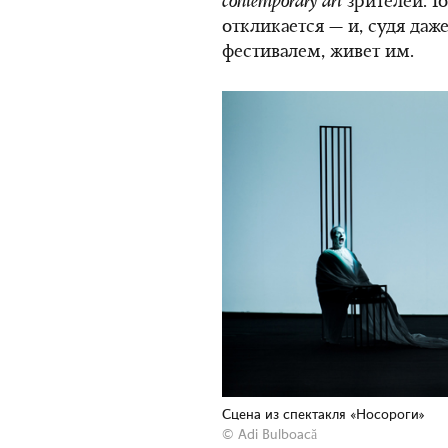
contemporary
art
зрителей. Г
откликается — и, судя даже
фестивалем, живет им.
Сцена из спектакля «Носороги»
© Adi Bulboacă