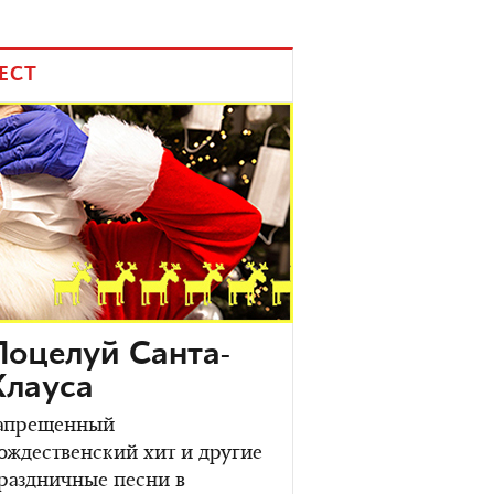
ЕСТ
Поцелуй Санта-
Клауса
апрещенный
ождественский хит и другие
раздничные песни в