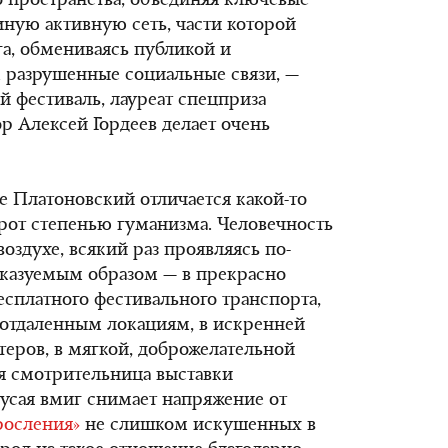
 пространства, объединяя ключевые
иную активную сеть, части которой
га, обмениваясь публикой и
 разрушенные социальные связи, —
й фестиваль, лауреат спецприза
р Алексей Гордеев делает очень
е Платоновский отличается какой-то
рот степенью гуманизма. Человечность
воздухе, всякий раз проявляясь по-
казуемым образом — в прекрасно
сплатного фестивального транспорта,
 отдаленным локациям, в искренней
теров, в мягкой, доброжелательной
я смотрительница выставки
сая вмиг снимает напряжение от
росления»
не слишком искушенных в