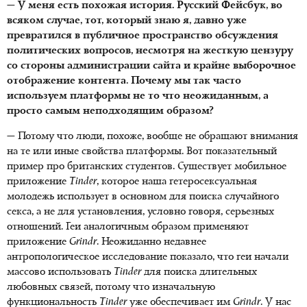
— У меня есть похожая история. Русский Фейсбук, во
всяком случае, тот, который знаю я, давно уже
превратился в публичное пространство обсуждения
политических вопросов, несмотря на жесткую цензуру
со стороны администрации сайта и крайне выборочное
отображение контента. Почему мы так часто
используем платформы не то что неожиданным, а
просто самым неподходящим образом?
— Потому что люди, похоже, вообще не обращают внимания
на те или иные свойства платформы. Вот показательный
пример про британских студентов. Существует мобильное
приложение
Tinder
, которое наша гетеросексуальная
молодежь использует в основном для поиска случайного
секса, а не для установления, условно говоря, серьезных
отношений. Геи аналогичным образом применяют
приложение
Grindr
. Неожиданно недавнее
антропологическое исследование показало, что геи начали
массово использовать
Tinder
для поиска длительных
любовных связей, потому что изначальную
функциональность
Tinder
уже обеспечивает им
Grindr
. У нас