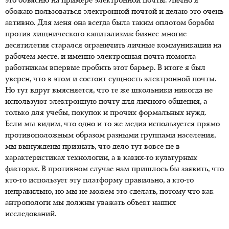
это объясню на примере электронной почты. Лично я
обожаю пользоваться электронной почтой и делаю это очень
активно. Для меня она всегда была таким оплотом борьбы
против хищнического капитализма: бизнес многие
десятилетия старался ограничить личные коммуникации на
рабочем месте, и именно электронная почта помогла
работникам впервые пробить этот барьер. В итоге я был
уверен, что в этом и состоит сущность электронной почты.
Но тут вдруг выясняется, что те же школьники никогда не
используют электронную почту для личного общения, а
только для учебы, покупок и прочих формальных нужд.
Если мы видим, что одно и то же медиа используется прямо
противоположным образом разными группами населения,
мы вынуждены признать, что дело тут вовсе не в
характеристиках технологии, а в каких-то культурных
факторах. В противном случае нам пришлось бы заявить, что
кто-то использует эту платформу правильно, а кто-то
неправильно, но мы не можем это сделать, потому что как
антропологи мы должны уважать объект наших
исследований.