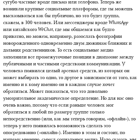
сугубо частные вроде письма или телефона. Теперь же
возникли крупные социальные платформы, где ты можешь
высказываться как бы публично, но это будет группа,
скажем, в 300 человек. Или мессенджеры вроде
WhatsApp
или китайского
WeChat
, где мы общаемся как будто
приватно, но можем, например, разослать фотографии
новорожденного одновременно двум дюжинам ближних и
дальних родственников. То есть социальные медиа
заполнили все промежуточные позиции в диапазоне между
публичными и частными средствами коммуникации. У
человека появился целый арсенал средств, из которых он
может выбирать то одно, то другое в зависимости от того, как
именно и к кому именно он в каждом случае хочет
обратиться. Может показаться, что это довольно
умозрительное академическое определение. Но для нас оно
очень важно, потому что если раньше человек мог
обратиться к любой по размеру группе только
непосредственно (или, как мы теперь говорим, «офлайн»), то
теперь у него появилась возможность сделать это
опосредованно («онлайн»). Именно в этом и состоит, по
нашему мнению, смысл социальных медиа. Надо сказать, мы