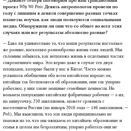
— Давайте теперь поговорим про ваш грандиозный
проект
Why We Post
. Девять антропологов провели по
году с лишним в девяти совершенно разных точках
планеты, изучая, как люди пользуются социальными
медиа. Обнаружили ли они что-то общее во всех этих
случаях или все результаты абсолютно разные?
— Едва ли удивительно то, что наши результаты настолько
же разные, насколько разнообразна жизнь этих людей. Мы
склонны забывать, как непохожа жизнь в отдельных частях
современного мира. Это верно даже в случае тех двух
площадок, которые были у нас в Китае. Часто можно
услышать обобщения обо всем китайском народе: ох,
китайцы так беспокоятся об образовании, они так упорно
работают, у них такие мощные семейные ценности. Но
возьмем популяцию китайских фабричных рабочих — а их,
на минуточку, 250 миллионов, можете сравнить с
населением России (на январь 2016 года — 146 миллионов. —
Ред.
). Мы выяснили, что эти люди принципиально не
похожи на то, что мы ожидаем от китайцев: образование и
семья в целом им безразличны, упорно работать они не