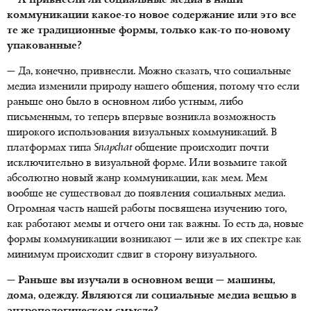
— А привнесли ли социальные медиа в наши
коммуникации какое-то новое содержание или это все
те же традиционные формы, только как-то по-новому
упакованные?
— Да, конечно, привнесли. Можно сказать, что социальные
медиа изменили природу нашего общения, потому что если
раньше оно было в основном либо устным, либо
письменным, то теперь впервые возникла возможность
широкого использования визуальных коммуникаций. В
платформах типа
Snapchat
общение происходит почти
исключительно в визуальной форме. Или возьмите такой
абсолютно новый жанр коммуникации, как мем. Мем
вообще не существовал до появления социальных медиа.
Огромная часть нашей работы посвящена изучению того,
как работают мемы и отчего они так важны. То есть да, новые
формы коммуникации возникают — или же в их спектре как
минимум происходит сдвиг в сторону визуального.
— Раньше вы изучали в основном вещи — машины,
дома, одежду. Являются ли социальные медиа вещью в