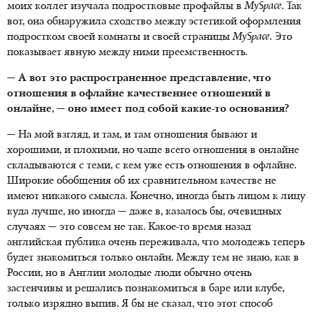
моих коллег изучала подростковые профайлы в
MySpace
. Так
вот, она обнаружила сходство между эстетикой оформления
подростком своей комнаты и своей страницы
MySpace
. Это
показывает явную между ними преемственность.
— А вот это распространенное представление, что
отношения в офлайне качественнее отношений в
онлайне, — оно имеет под собой какие-то основания?
— На мой взгляд, и там, и там отношения бывают и
хорошими, и плохими, но чаще всего отношения в онлайне
складываются с теми, с кем уже есть отношения в офлайне.
Широкие обобщения об их сравнительном качестве не
имеют никакого смысла. Конечно, иногда быть лицом к лицу
куда лучше, но иногда — даже в, казалось бы, очевидных
случаях — это совсем не так. Какое-то время назад
английская публика очень переживала, что молодежь теперь
будет знакомиться только онлайн. Между тем не знаю, как в
России, но в Англии молодые люди обычно очень
застенчивы и решались познакомиться в баре или клубе,
только изрядно выпив. Я бы не сказал, что этот способ