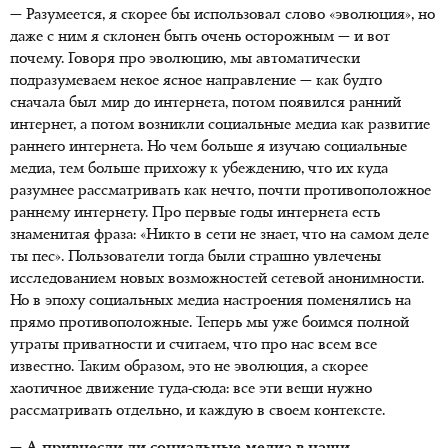
— Разумеется, я скорее бы использовал слово «эволюция», но
даже с ним я склонен быть очень осторожным — и вот
почему. Говоря про эволюцию, мы автоматически
подразумеваем некое ясное направление — как будто
сначала был мир до интернета, потом появился ранний
интернет, а потом возникли социальные медиа как развитие
раннего интернета. Но чем больше я изучаю социальные
медиа, тем больше прихожу к убеждению, что их куда
разумнее рассматривать как нечто, почти противоположное
раннему интернету. Про первые годы интернета есть
знаменитая фраза: «Никто в сети не знает, что на самом деле
ты пес». Пользователи тогда были страшно увлечены
исследованием новых возможностей сетевой анонимности.
Но в эпоху социальных медиа настроения поменялись на
прямо противоположные. Теперь мы уже боимся полной
утраты приватности и считаем, что про нас всем все
известно. Таким образом, это не эволюция, а скорее
хаотичное движение туда-сюда: все эти вещи нужно
рассматривать отдельно, и каждую в своем контексте.