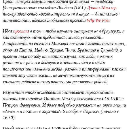
Среди четырех заграничных гостей фестиваля — профессор
Университетского колледжа Лондона (UCL)
Дэниел Миллер
,
пионер абсолютно нового направления в науке — дигитальной
антропологии, идеолог глобального проекта
Why We Post
.
Идея
проекта
в том, чтобы изучать интернет не в браузерах, а
как составную часть предметной, живой реальности.
Антропологи из команды Миллера поехали в девять точек мира,
включая Китай, Индию, Турцию, Чили, Бразилию и Тринидад, и
провели там по году на местах, изучая, как люди в разных
регионах и с разным доступом к экономическим благам
пользуются социальными медиа, разными платформами, как они
строят эту часть жизни, не менее реальную, чем вещи в их
комнате, рабочие инструменты или разговоры с родней.
Результат этого исследования заставляет переосмыслить
соцсети как таковые. Об этом Миллер беседует для COLTA.RU с
Петром Фаворовым. И более подробно расскажет на своей лекции
«Зачем мы постим в соцсетях?» 6 ноября в «Гараже» (начало в
16:30).
Перед лекцией в 12:00 и в 14:00 мы будем смотреть фильм-эссе