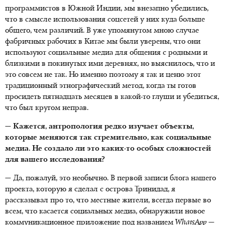
программистов в Южной Индии, мы внезапно убедились,
что в смысле использования соцсетей у них куда больше
общего, чем различий. В уже упомянутом мною случае
фабричных рабочих в Китае мы были уверены, что они
используют социальные медиа для общения с родными и
близкими в покинутых ими деревнях, но выяснилось, что и
это совсем не так. Но именно поэтому я так и ценю этот
традиционный этнографический метод, когда ты готов
просидеть пятнадцать месяцев в какой-то глуши и убедиться,
что был кругом неправ.
— Кажется, антропология редко изучает объекты,
которые меняются так стремительно, как социальные
медиа. Не создало ли это каких-то особых сложностей
для вашего исследования?
— Да, пожалуй, это необычно. В первой записи блога нашего
проекта, которую я сделал с острова Тринидад, я
рассказывал про то, что местные жители, всегда первые во
всем, что касается социальных медиа, обнаружили новое
коммуникационное приложение под названием
WhatsApp
—