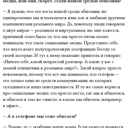
медиа, или они, скорее, стали нашей средой обитания?
— Я думаю, что это часть нашей среды обитания, но
одновременно мы и пользуемся ими, как и любыми другими
компонентами реального мира. Да, поначалу люди говорили
о двух мирах — реальном и виртуальном, но, мне кажется,
причиной этого было то, что мы просто очень плохо
понимали, что такое социальные медиа. Представьте себе,
что некто ведет полуторачасовую телефонную беседу со
своей матерью. И тут к нему подходит приятель и говорит:
«Ничего себе, какой непростой разговор. А какие у вас с
мамой отношения в реальном мире?». Такой вопрос просто
невозможен, потому что все мы понимаем, что телефон —
это только одно из средств коммуникации, из которых
складывается наша повседневность. И то же самое верно и
про социальные медиа: это просто место, где мы и общаемся,
и обитаем в том же смысле, в каком мы обитаем, например,
в офисе…
— А в телефоне мы тоже обитаем?
— Думаю, да — особенно наши мамы. Если кому-то нравятся