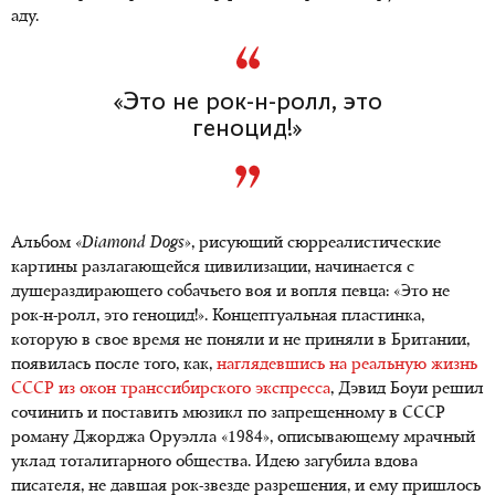
аду.
«Это не рок-н-ролл, это
геноцид!»
Альбом
«Diamond Dogs»
, рисующий сюрреалистические
картины разлагающейся цивилизации, начинается с
душераздирающего собачьего воя и вопля певца: «Это не
рок-н-ролл, это геноцид!». Концептуальная пластинка,
которую в свое время не поняли и не приняли в Британии,
появилась после того, как,
наглядевшись на реальную жизнь
СССР из окон транссибирского экспресса
, Дэвид Боуи решил
сочинить и поставить мюзикл по запрещенному в СССР
роману Джорджа Оруэлла «1984», описывающему мрачный
уклад тоталитарного общества. Идею загубила вдова
писателя, не давшая рок-звезде разрешения, и ему пришлось