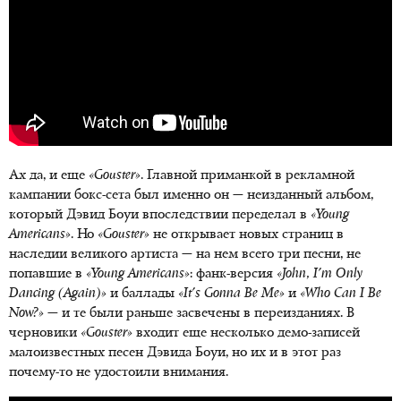
Ах да, и еще
«Gouster»
. Главной приманкой в рекламной
кампании бокс-сета был именно он — неизданный альбом,
который Дэвид Боуи впоследствии переделал в
«Young
Americans»
. Но
«Gouster»
не открывает новых страниц в
наследии великого артиста — на нем всего три песни, не
попавшие в
«Young Americans»
: фанк-версия
«John, I'm Only
Dancing (Again)»
и баллады
«It's Gonna Be Me»
и
«Who Can I Be
Now?»
— и те были раньше засвечены в переизданиях. В
черновики
«Gouster»
входит еще несколько демо-записей
малоизвестных песен Дэвида Боуи, но их и в этот раз
почему-то не удостоили внимания.