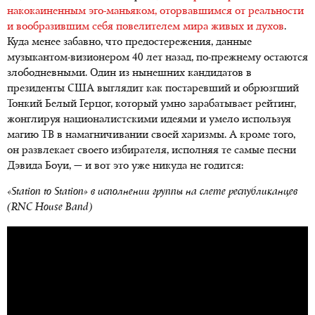
накокаиненным эго-маньяком, оторвавшимся от реальности
и вообразившим себя повелителем мира живых и духов
.
Куда менее забавно, что предостережения, данные
музыкантом-визионером 40 лет назад, по-прежнему остаются
злободневными. Один из нынешних кандидатов в
президенты США выглядит как постаревший и обрюзгший
Тонкий Белый Герцог, который умно зарабатывает рейтинг,
жонглируя националистскими идеями и умело используя
магию ТВ в намагничивании своей харизмы. А кроме того,
он развлекает своего избирателя, исполняя те самые песни
Дэвида Боуи, — и вот это уже никуда не годится:
«Station to Station» в исполнении группы на слете республиканцев
(RNC House Band)