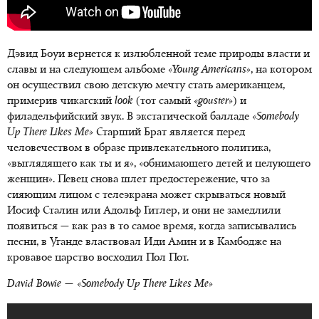
Дэвид Боуи вернется к излюбленной теме природы власти и
славы и на следующем альбоме
«Young Americans»
, на котором
он осуществил свою детскую мечту стать американцем,
примерив чикагский
look
(тот самый
«gouster»
) и
филадельфийский звук. В экстатической балладе
«Somebody
Up There Likes Me»
Старший Брат является перед
человечеством в образе привлекательного политика,
«выглядящего как ты и я», «обнимающего детей и целующего
женщин». Певец снова шлет предостережение, что за
сияющим лицом с телеэкрана может скрываться новый
Иосиф Сталин или Адольф Гитлер, и они не замедлили
появиться — как раз в то самое время, когда записывались
песни, в Уганде властвовал Иди Амин и в Камбодже на
кровавое царство восходил Пол Пот.
David Bowie — «Somebody Up There Likes Me»