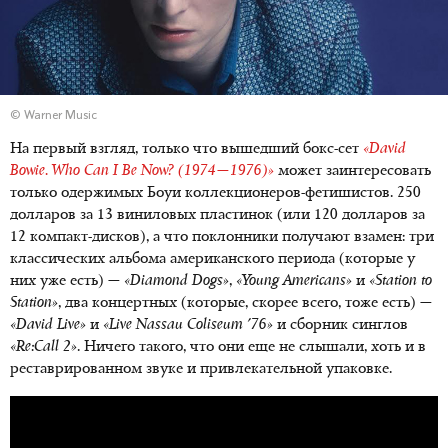
© Warner Music
На первый взгляд, только что вышедший бокс-сет
«David
Bowie. Who Can I Be Now? (1974—1976)»
может заинтересовать
только одержимых Боуи коллекционеров-фетишистов. 250
долларов за 13 виниловых пластинок (или 120 долларов за
12 компакт-дисков), а что поклонники получают взамен: три
классических альбома американского периода (которые у
них уже есть) —
«Diamond Dogs»
,
«Young Americans»
и
«Station to
Station»
, два концертных (которые, скорее всего, тоже есть) —
«David Live»
и
«Live Nassau Coliseum '76»
и сборник синглов
«Re:Call 2»
. Ничего такого, что они еще не слышали, хоть и в
реставрированном звуке и привлекательной упаковке.