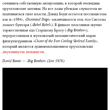
сочинить собственную антиутопию, в которой очевидны
оруэлловские мотивы. На все лады убеждая слушателя не
подчиняться силе власти, Дэвид Боуи остается пессимистом:
как и «1984»,
«Diamond Dogs»
заканчивается тем, что Система
ломает бунтаря (
«Rebel Rebel»
). В финале пластинки звучит
торжественная ода Старшему Брату (
«Big Brother»
),
перерастающая в жутковатый механистический марш
физкультурников
«Chant of the Ever Circling Skeletal Family»
,
который является аудиовоплощением оруэлловских
двухминуток ненависти
.
David Bowie — «Big Brother» (Live 1976)