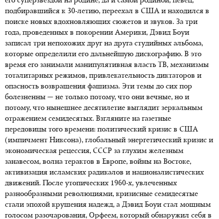
его суперзвездой на родине, да и самой родиной, певец,
подбиравшийся к 30-летию, переехал в США и находился в
поиске новых вдохновляющих сюжетов и звуков. За три
года, проведенных в покорении Америки, Дэвид Боуи
записал три непохожих друг на друга студийных альбома,
которые определили его дальнейшую дискографию. В это
время его занимали манипулятивная власть ТВ, механизмы
тоталитарных режимов, привлекательность диктаторов и
опасность возвращения фашизма. Эти темы до сих пор
болезненны — не только потому, что они вечные, но и
потому, что нынешнее десятилетие выглядит зеркальным
отражением семидесятых. Взгляните на газетные
передовицы того времени: политический кризис в США
(импичмент Никсона), глобальный энергетический кризис и
экономическая рецессия, СССР за глухим железным
занавесом, волна терактов в Европе, войны на Востоке,
активизация исламских радикалов и националистических
движений. После утопических 1960-х, увлеченных
разнообразными революциями, кризисные семидесятые
стали эпохой крушения надежд, а Дэвид Боуи стал мощным
голосом разочарования, Орфеем, который обнаружил себя в