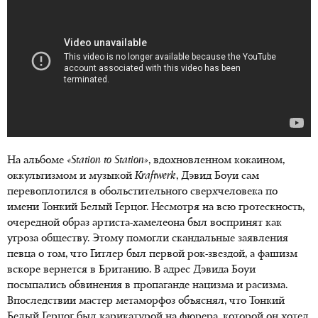
На альбоме
«Station to Station»
, вдохновленном кокаином,
оккультизмом и музыкой
Kraftwerk
, Дэвид Боуи сам
перевоплотился в обольстительного сверхчеловека по
имени Тонкий Белый Герцог. Несмотря на всю гротескность,
очередной образ артиста-хамелеона был воспринят как
угроза обществу. Этому помогли скандальные заявления
певца о том, что Гитлер был первой рок-звездой, а фашизм
вскоре вернется в Британию. В адрес Дэвида Боуи
посыпались обвинения в пропаганде нацизма и расизма.
Впоследствии мастер метаморфоз объяснял, что Тонкий
Белый Герцог был карикатурой на фюрера, которой он хотел