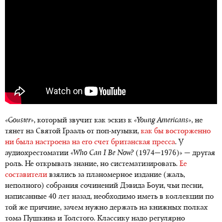
«Gouster»
, который звучит как эскиз к
«Young Americans»
, не
тянет на Святой Грааль от поп-музыки,
как бы восторженно
ни была настроена на его счет британская пресса
. У
аудиохрестоматии «
Who Can I Be Now?
(1974—1976)» — другая
роль. Не открывать знание, но систематизировать.
Ее
составители
взялись за планомерное издание (жаль,
неполного) собрания сочинений Дэвида Боуи, чьи песни,
написанные 40 лет назад, необходимо иметь в коллекции по
той же причине, зачем нужно держать на книжных полках
тома Пушкина и Толстого. Классику надо регулярно