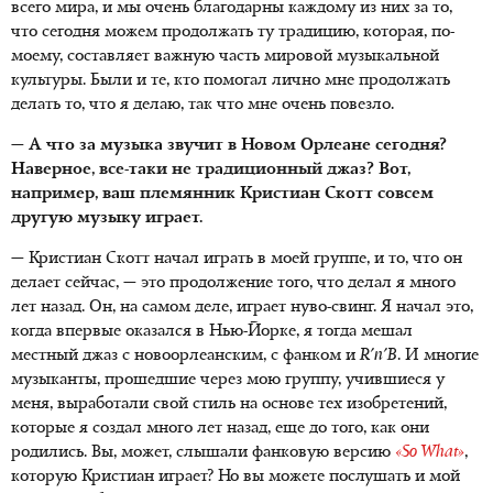
всего мира, и мы очень благодарны каждому из них за то,
что сегодня можем продолжать ту традицию, которая, по-
моему, составляет важную часть мировой музыкальной
культуры. Были и те, кто помогал лично мне продолжать
делать то, что я делаю, так что мне очень повезло.
— А что за музыка звучит в Новом Орлеане сегодня?
Наверное, все-таки не традиционный джаз? Вот,
например, ваш племянник Кристиан Скотт совсем
другую музыку
играет
.
— Кристиан Скотт начал играть в моей группе, и то, что он
делает сейчас, — это продолжение того, что делал я много
лет назад. Он, на самом деле, играет нуво-свинг. Я начал это,
когда впервые оказался в Нью-Йорке, я тогда мешал
местный джаз с новоорлеанским, с фанком и
R'n'B
. И многие
музыканты, прошедшие через мою группу, учившиеся у
меня, выработали свой стиль на основе тех изобретений,
которые я создал много лет назад, еще до того, как они
родились. Вы, может, слышали фанковую версию
«
So What
»
,
которую Кристиан играет? Но вы можете послушать и мой