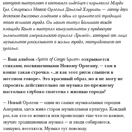
которого выступают в костюмах индейцев с карнавала Марди
Гра. Старожил Нового Орлеана Дональд Харрисон — автор двух
десятков джазовых альбомов и один из хранителей традиций
этого великого города. Он носит титул Большого вождя
площади Конго и выступал консультантом у продюсеров
знаменитого американского сериала «Тримей», который от лица
музыкантов рассказывает о жизни города, пострадавшего от
урагана.
— Ваш альбом
«Spirits of Congo Square»
открывается
стихами, посвященными Новому Орлеану, — там в
конце такая строчка: «...и как этот ритм слышен в
местном говоре». Это красивый образ, но я не могу не
спросить: действительно ли музыка по-прежнему
настолько глубоко сплетена с жизнью города?
— Новый Орлеан — один из самых музыкальных городов
Америки, здесь жива старая музыкальная культура. Каждый
раз, как кто-то женится или происходит еще что-то важное,
звучит традиционная музыка — и люди собираются,
танцуют, веселятся. Музыка тут повсюду.