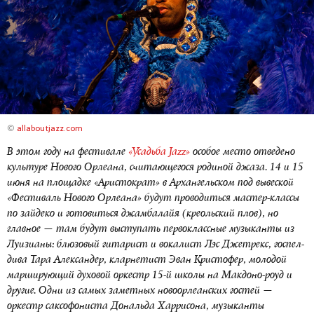
©
allaboutjazz.com
В этом году на фестивале
«Усадьба Jazz»
особое место отведено
культуре Нового Орлеана, считающегося родиной джаза. 14 и 15
июня на площадке «Аристократ» в Архангельском под вывеской
«Фестиваль Нового Орлеана» будут проводиться мастер-классы
по зайдеко и готовиться джамбалайя (креольский плов), но
главное — там будут выступать первоклассные музыканты из
Луизианы: блюзовый гитарист и вокалист Лэс Джетрекс, госпел-
дива Тара Александер, кларнетист Эван Кристофер, молодой
марширующий духовой оркестр 15-й школы на Макдоно-роуд и
другие. Одни из самых заметных новоорлеанских гостей —
оркестр саксофониста Дональда Харрисона, музыканты