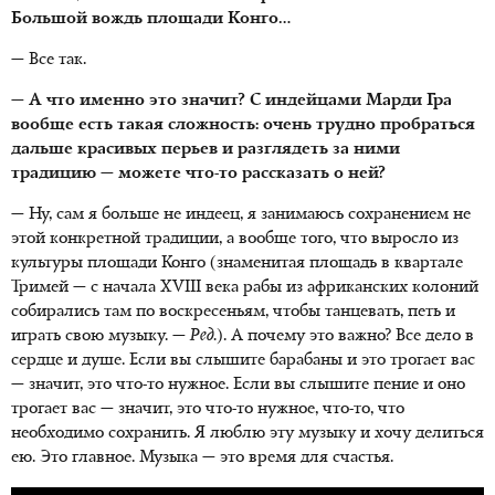
Большой вождь площади Конго…
— Все так.
— А что именно это значит? С индейцами Марди Гра
вообще есть такая сложность: очень трудно пробраться
дальше красивых перьев и разглядеть за ними
традицию — можете что-то рассказать о ней?
— Ну, сам я больше не индеец, я занимаюсь сохранением не
этой конкретной традиции, а вообще того, что выросло из
культуры площади Конго (знаменитая площадь в квартале
Тримей — с начала XVIII века рабы из африканских колоний
собирались там по воскресеньям, чтобы танцевать, петь и
играть свою музыку. —
Ред.
). А почему это важно? Все дело в
сердце и душе. Если вы слышите барабаны и это трогает вас
— значит, это что-то нужное. Если вы слышите пение и оно
трогает вас — значит, это что-то нужное, что-то, что
необходимо сохранить. Я люблю эту музыку и хочу делиться
ею. Это главное. Музыка — это время для счастья.