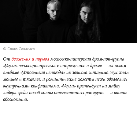
© Слава Савченко
От
движения и порыва
московско-питерская дрим-поп-группа
«Увула» эволюционировала к напряжению и драме — на новом
альбоме «Устойчивая непогода» их звонкий гитарный звук стал
мощнее и тяжелее, а романтические сюжеты песен обзавелись
внутренними конфликтами. «Увула» претендует на майку
лидера среди новой волны отечественных рок-групп — и вполне
обоснованно.