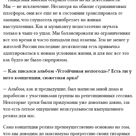
— Пандемия многим открыла глаза на их деятельность.
Мы — не исключение. Несмотря на обилие стриминговых
платформ, они все еще не в состоянии транслировать те
эмоции, что слушатель приобретает на живых
выступлениях. Как и музыканту недостаточно звучать
только в чьих-то ушах. Мы балансировали на ограничениях
все это время и часто попадали под отмены. Тем не менее у
жителей России последние десятилетия есть привычка
адаптироваться к новым условиям жизни, и для нас все это
как будто не было сюрпризом.
— Как писался альбом «Устойчивая непогода»? Есть ли у
него концепция, сюжетная арка?
— Альбом, как и предыдущие, был написан мной дома и
доработан с участниками группы на репетиционных сессиях.
Некоторые треки были придуманы уже довольно давно, так
что есть легкое ощущение неактуальности выпущенного
релиза для нас.
Сама концепция релиза преимущественно основана на том,
что мы доводим до максимума прогрессию своих гитарных