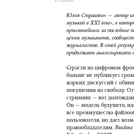
© Colta.ru
Юлия Стракович — автор кн
музыкой в XXI веке», в кото
произошедших за последние п
цехом музыкантов, сообщест
журналистов. В своей регуля
продолжать анализировать 
Страсти на цифровом фрон
больше не публикует гро
жарких дискуссий с обвине
покушении на свободу. О
стриминг — вот долгождан
Он — модель будущего, ид
все преимущества файлооб
пользователя, но дает воз
правообладателям.
Pandora