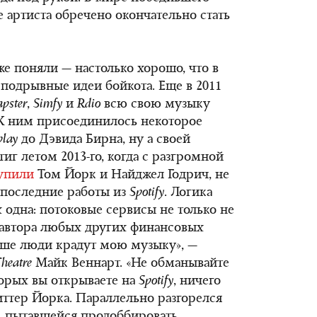
 артиста обречено окончательно стать
же поняли — настолько хорошо, что в
 подрывные идеи бойкота. Еще в 2011
pster
,
Simfy
и
Rdio
всю свою музыку
 К ним присоединилось некоторое
play
до Дэвида Бирна, ну а своей
г летом 2013-го, когда с разгромной
упили
Том Йорк и Найджел Годрич, не
 последние работы из
Spo
t
ify
. Логика
 одна: потоковые сервисы не только не
 автора любых других финансовых
чше люди крадут мою музыку», —
Theatre
Майк Веннарт. «Не обманывайте
торых вы открываете на
Spotify
, ничего
иттер Йорка. Параллельно разгорелся