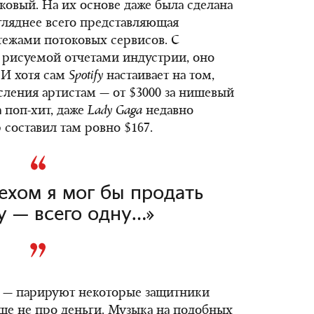
ковый. На их основе даже была сделана
агляднее всего представляющая
тежами потоковых сервисов. С
 рисуемой отчетами индустрии, оно
 И хотя сам
Spotify
настаивает на том,
сления артистам — от $3000 за нишевый
а поп-хит, даже
Lady
Ga
g
a
недавно
р составил там ровно $167.
ехом я мог бы продать
у — всего одну…»
, — парируют некоторые защитники
бще не про деньги. Музыка на подобных