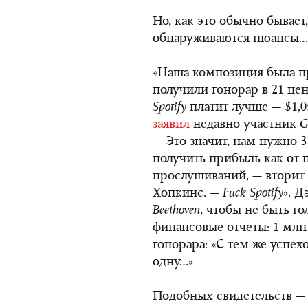
Но, как это обычно бывает
обнаруживаются нюансы…
«Наша композиция была п
получили гонорар в 21 цен
Spotify
платит лучше — $1,0
заявил
недавно участник
G
— Это значит, нам нужно 3
получить прибыль как от
прослушиваний, — вторит
Хопкинс. —
Fuck
Spotify
». 
Beethoven
, чтобы не быть г
финансовые отчеты: 1 млн
гонорара: «С тем же успех
одну…»
Подобных свидетельств — 