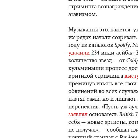
стриминга вознаграждение
атавизмом.
Музыканты это, кажется, у
их рядах начали созревать
году из каталогов
Spotify
,
Na
удалили
234 инди-лейбла.
количество звезд — от
Cold
кульминации процесс дости
критикой стриминга
выст
преминув изъять все свои
обвинений во всех случаях
платят сами, но и лишают
перспектив. «Пусть уж лу
заявлял
основатель
British 
себя — новые артисты, ко
не получат», — сообщал тв