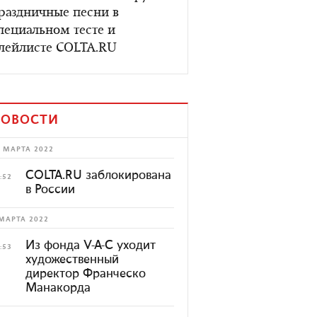
раздничные песни в
пециальном тесте и
лейлисте COLTA.RU
ОВОСТИ
 МАРТА 2022
COLTA.RU заблокирована
:52
в России
МАРТА 2022
Из фонда V-A-C уходит
:53
художественный
директор Франческо
Манакорда