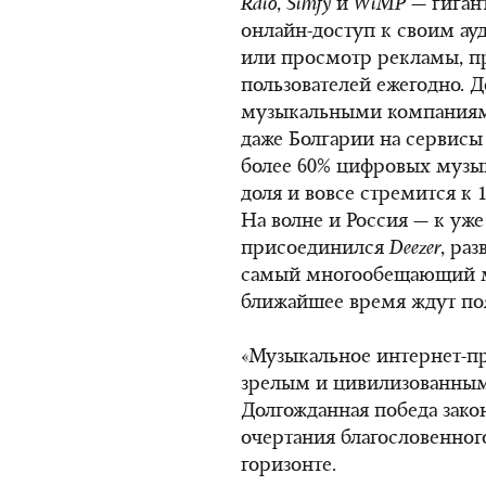
Rdio
,
Simfy
и
WiMP
— гиган
онлайн-доступ к своим а
или просмотр рекламы, п
пользователей ежегодно. 
музыкальными компаниями,
даже Болгарии на сервисы
более 60% цифровых музы
доля и вовсе стремится к 
На волне и Россия — к у
присоединился
Deezer
, ра
самый многообещающий ме
ближайшее время ждут по
«Музыкальное интернет-пр
зрелым и цивилизованным»
Долгожданная победа закон
очертания благословенног
горизонте.