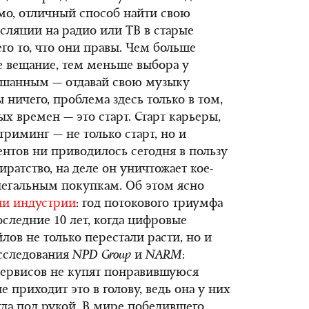
омо, отличный способ найти свою
нсляции на радио или ТВ в старые
го то, что они правы. Чем больше
е вещание, тем меньше выбора у
лышанным — отдавай свою музыку
ы ничего, проблема здесь только в том,
х времен — это старт. Старт карьеры,
триминг — не только старт, но и
нтов ни приводилось сегодня в пользу
пиратство, на деле он уничтожает кое-
легальным покупкам. Об этом ясно
ли индустрии
: год потокового триумфа
оследние 10 лет, когда цифровые
ов не только перестали расти, но и
исследования
NPD Group
и
NARM
:
сервисов не купят понравившуюся
е приходит это в голову, ведь она у них
егда под рукой. В мире победившего