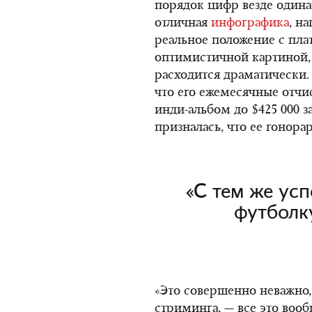
порядок цифр везде одина
отличная
инфографика
, н
реальное положение с пла
оптимистичной картиной,
расходится драматически.
что его ежемесячные отчи
инди-альбом до $425 000 з
призналась, что ее гонора
«С тем же усп
футболк
«Это совершенно неважно
стриминга, — все это воо