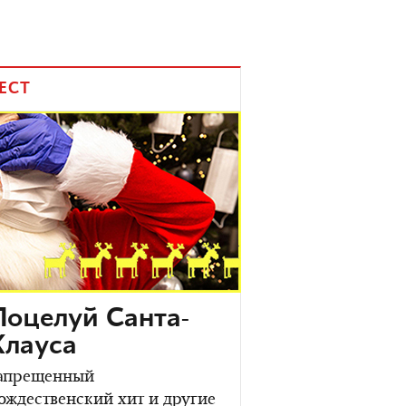
ЕСТ
Поцелуй Санта-
Клауса
апрещенный
ождественский хит и другие