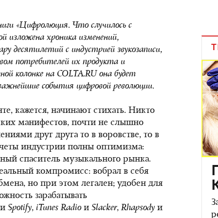
иги «Цифролюция. Что случилось с
рой изложена хроника изменений,
Т
ару десятилетий с индустрией звукозаписи,
вом потребителей их продукта и
рной колонке на COLTA.RU она будет
важнейшие события цифровой революции.
те, кажется, начинают стихать. Никто
мких манифестов, почти не слышно
ниями друг друга то в воровстве, то в
тчеты индустрии полны оптимизма:
ный спаситель музыкального рынка.
еальный компромисс: вобрал в себя
мена, но при этом легален; удобен для
можность зарабатывать
З
и
Spotify
,
iTunes
R
adio
и
Slacker
,
Rhapsody
и
р