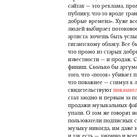
сайтах — это реклама, пр
публику, что-то вроде тра
добрые времена». Хуже все
людей выбирает потоково
артиста: хочешь быть ус
гигантскому облаку. Все б
что промо из старых добры
известности — и продаж. С
финиш. Сколько бы аргуме
того, что «поток» убивает 
что поважнее — стимул к 
свидетельствуют
показате
стал заодно и первым за п
продажи музыкальных файл
упали. О том же говорят 
пользователи подписных 
музыку никогда, им даже н
и так есть — законно и вс