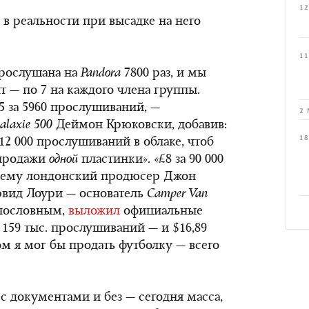
12
, в реальности при высадке на него
11
рослушана на
Pandora
7800 раз, и мы
т — по 7 на каждого члена группы.
5 за 5960 прослушиваний, —
2 
alaxie
500
Деймон Крюковски, добавив:
18
12 000 прослушиваний в облаке, чтоб
 продажи
одной
пластинки». «£8 за 90 000
 ему лондонский продюсер Джон
Дэвид Лоури — основатель
Camper Van
олословным,
выложил
официальные
 159 тыс. прослушиваний — и $16,89
ом я мог бы продать футболку — всего
с документами и без — сегодня масса,