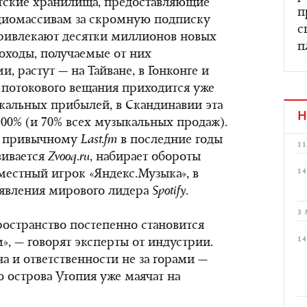
тские хранилища, предоставляющие
п
удиомассивам за скромную подписку
с
ривлекают десятки миллионов новых
п
Доходы, получаемые от них
 растут — на Тайване, в Гонконге и
 потокового вещания приходится уже
кальных прибылей, в Скандинавии эта
Н
100% (и 70% всех музыкальных продаж).
же привычному
Last
.
fm
в последние годы
11
звивается
Zv
ooq.ru
, набирает обороты
14
стный игрок «Яндекс.Музыка», в
явления мирового лидера
Spotif
y
.
3 
остранство постепенно становится
14
, — говорят эксперты от индустрии.
а и ответственности не за горами —
о острова Утопия уже маячат на