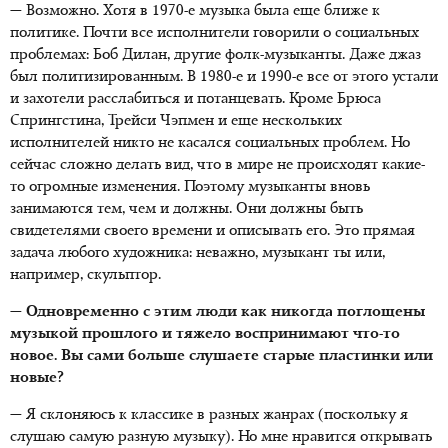
— Возможно. Хотя в 1970-е музыка была еще ближе к
политике. Почти все исполнители говорили о социальных
проблемах: Боб Дилан, другие фолк-музыканты. Даже джаз
был политизированным. В 1980-е и 1990-е все от этого устали
и захотели расслабиться и потанцевать. Кроме Брюса
Спрингстина, Трейси Чэпмен и еще нескольких
исполнителей никто не касался социальных проблем. Но
сейчас сложно делать вид, что в мире не происходят какие-
то огромные изменения. Поэтому музыканты вновь
занимаются тем, чем и должны. Они должны быть
свидетелями своего времени и описывать его. Это прямая
задача любого художника: неважно, музыкант ты или,
например, скульптор.
— Одновременно с этим люди как никогда поглощены
музыкой прошлого и тяжело воспринимают что-то
новое. Вы сами больше слушаете старые пластинки или
новые?
— Я склоняюсь к классике в разных жанрах (поскольку я
слушаю самую разную музыку). Но мне нравится открывать