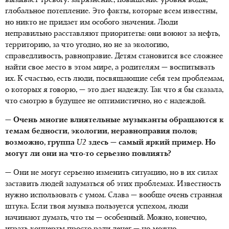
вызывает тревогу: загрязнение, повышение уровня воды,
глобальное потепление. Это факты, которые всем известны,
но никто не придает им особого значения. Люди
неправильно расставляют приоритеты: они воюют за нефть,
территорию, за что угодно, но не за экологию,
справедливость, равноправие. Детям становится все сложнее
найти свое место в этом мире, а родителям — воспитывать
их. К счастью, есть люди, посвящающие себя тем проблемам,
о которых я говорю, — это дает надежду. Так что я бы сказала,
что смотрю в будущее не оптимистично, но с надеждой.
— Очень многие влиятельные музыканты обращаются к
темам бедности, экологии, неравноправия полов;
возможно, группа
U2
здесь — самый яркий пример. Но
могут ли они на что-то серьезно повлиять?
— Они не могут серьезно изменить ситуацию, но в их силах
заставить людей задуматься об этих проблемах. Известность
нужно использовать с умом. Слава — вообще очень странная
штука. Если твоя музыка пользуется успехом, люди
начинают думать, что ты — особенный. Можно, конечно,