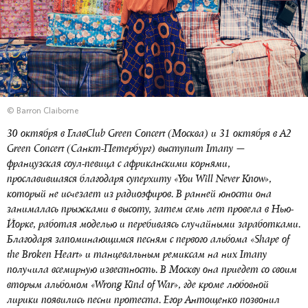
© Barron Claiborne
30 октября в ГлавClub Green Concert (Москва) и 31 октября в A2
Green Concert (Санкт-Петербург) выступит Imany —
французская соул-певица с африканскими корнями,
прославившаяся благодаря суперхиту «You Will Never Know»,
который не исчезает из радиоэфиров. В ранней юности она
занималась прыжками в высоту, затем семь лет провела в Нью-
Йорке, работая моделью и перебиваясь случайными заработками.
Благодаря запоминающимся песням с первого альбома «Shape of
the Broken Heart» и танцевальным ремиксам на них Imany
получила всемирную известность. В Москву она приедет со своим
вторым альбомом «Wrong Kind of War», где кроме любовной
лирики появились песни протеста. Егор Антощенко позвонил