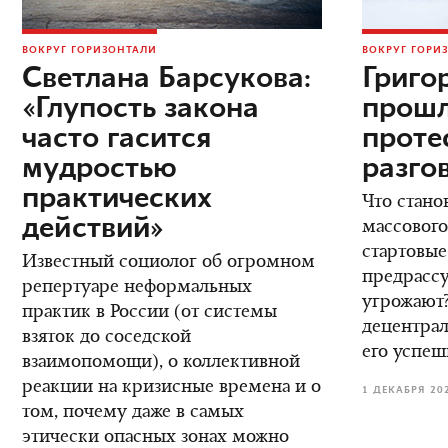
ВОКРУГ ГОРИЗОНТАЛИ
ВОКРУГ ГОРИ
Светлана Барсукова:
Григо
«Глупость закона
прошл
часто гасится
проте
мудростью
разго
практических
Что стано
действий»
массового
стартовые
Известный социолог об огромном
предрасс
репертуаре неформальных
угрожают?
практик в России (от системы
децентрал
взяток до соседской
его успеш
взаимопомощи), о коллективной
реакции на кризисные времена и о
1 ДЕКАБРЯ 20
том, почему даже в самых
этически опасных зонах можно