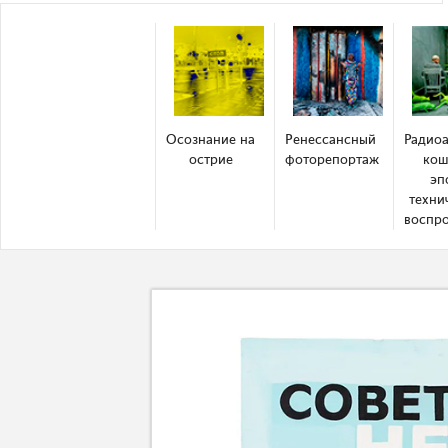
Осознание на
Ренессансный
Радио
острие
фоторепортаж
кош
эп
техни
воспр