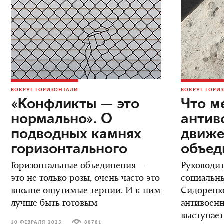
ВОКРУГ ГОРИЗОНТАЛИ
ВОКРУГ ГОРИ
«Конфликты — это
Что м
нормально». О
антив
подводных камнях
движ
горизонтального
объед
Горизонтальные объединения —
Руководит
это не только розы, очень часто это
социальны
вполне ощутимые тернии. И к ним
Сидоренко
лучше быть готовым
антивоенн
выступае
10 ФЕВРАЛЯ 2023
88781