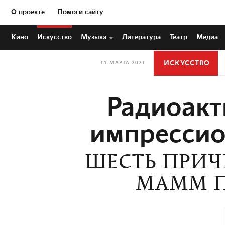
О проекте
Помоги сайту
Кино
Искусство
Музыка
Литература
Театр
Медиа
ИСКУССТВО
11 МАРТА 2021
Радиоакт
импрессио
ШЕСТЬ ПРИЧ
МАММ П