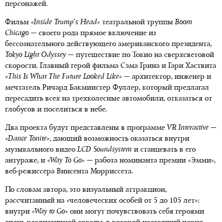
персонажей.
Фильм
«Inside Trump’s Head»
театральной труппы
Boom
Chicago
— своего рода прямое включение из
бессознательного действующего американского президента,
Tokyo Light Odyssey
— путешествие по Токио на сверхсветовой
скорости. Главный герой фильма Сэма Грина и Гари Хаствита
«This Is What The Future Looked Like»
— архитектор, инженер и
мечтатель Ричард Бакминстер Фуллер, который предлагал
пересадить всех на трехколесные автомобили, отказаться от
глобусов и поселиться в небе.
Два проекта будут представлены в программе
VR Interactive
—
«Dance Tonite»
, дающий возможность оказаться внутри
музыкального видео
LCD Soundsystem
и станцевать в его
антураже, и
«Way To Go»
— работа номинанта премии «Эмми»,
веб-режиссера Винсента Морриссета.
По словам автора, это визуальный аттракцион,
рассчитанный на «человеческих особей от 5 до 105 лет»:
внутри
«Way to Go»
они могут почувствовать себя героями