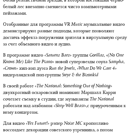
очень реалистичной аркады, в которой настоящий черно-
белый лес внезапно сменяется чисто компьютерными
пейзажами.
Отобранные для программы
VR Music
музыкальные видео
демонстрируют разные подходы, которые позволяют
достичь эффекта погружения зрителя в виртуальную среду
за счет объемного видео и аудио.
В программе видео
«Saturnz Barz»
группы
Gorillaz
,
«(No One
Knows Me) Like The Piano»
новой суперзвезды соула
Sampha
,
«Crown»
хип-хоп дуэта
Run the Jewels
,
«What Do We Care 4»
нидерландской поп-группы
Steye & the Bizonkid
В своей работе
«The National: Something Out of Nothing»
двухкратный оскаровский номинант Маршалл Карри
сочетает съемку в студии, где музыканты
The National
работали над альбомом
«Sleep Well Beast»
,с приуроченным к
нему концертом.
Для видео
«Yes Future!»
рэпер
Noize MC
кропотливо
воссоздает декорации советского утренника, а потом