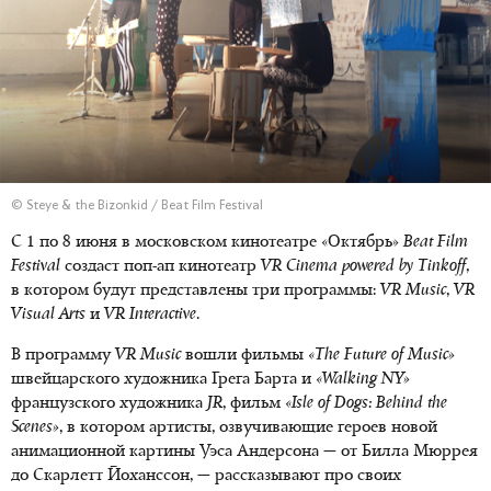
© Steye & the Bizonkid / Beat Film Festival
С 1 по 8 июня в московском кинотеатре «Октябрь»
Beat Film
Festival
создаст поп-ап кинотеатр
VR Cinema powered by Tinkoff
,
в котором будут представлены три программы:
VR Music
,
VR
Visual Arts
и
VR Interactive
.
В программу
VR Music
вошли фильмы
«The Future of Music»
швейцарского художника Грега Барта и
«Walking NY»
французского художника
JR
, фильм
«Isle of Dogs: Behind the
Scenes»
, в котором артисты, озвучивающие героев новой
анимационной картины Уэса Андерсона — от Билла Мюррея
до Скарлетт Йоханссон, — рассказывают про своих