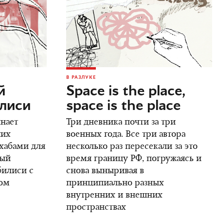
В РАЗЛУКЕ
й
Space is the place,
илиси
space is the place
инает
Три дневника почти за три
ших
военных года. Все три автора
 хабами для
несколько раз пересекали за это
вый
время границу РФ, погружаясь и
билиси с
снова выныривая в
ом
принципиально разных
внутренних и внешних
пространствах