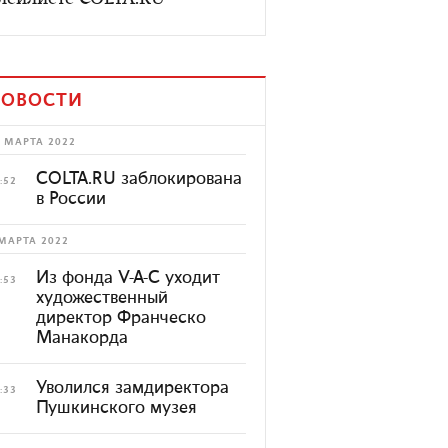
лейлисте COLTA.RU
ОВОСТИ
 МАРТА 2022
COLTA.RU заблокирована
:52
в России
МАРТА 2022
Из фонда V-A-C уходит
:53
художественный
директор Франческо
Манакорда
Уволился замдиректора
:33
Пушкинского музея