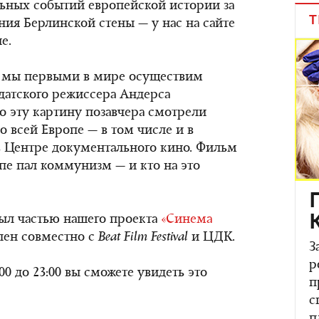
ьных событий европейской истории за
Т
ния Берлинской стены — у нас на сайте
е.
о мы первыми в мире осуществим
датского режиссера Андерса
но эту картину позавчера смотрели
о всей Европе — в том числе и в
в Центре документального кино. Фильм
опе пал коммунизм — и кто на это
 был частью нашего проекта
«Синема
лен совместно с
Beat
Film
Festival
и ЦДК.
З
р
:00 до 23:00 вы сможете увидеть это
п
с