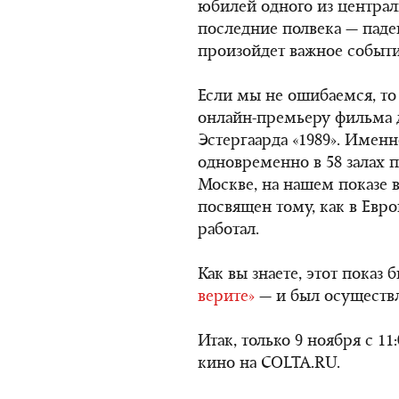
юбилей одного из централ
последние полвека — паде
произойдет важное событи
Если мы не ошибаемся, т
онлайн-премьеру фильма 
Эстергаарда «1989». Имен
одновременно в 58 залах п
Москве, на нашем показе 
посвящен тому, как в Евр
работал.
Как вы знаете, этот показ
верите»
— и был осуществ
Итак, только 9 ноября с 11
кино на COLTA.RU.