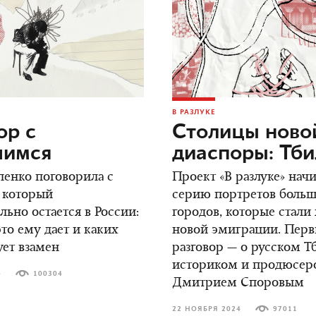
В РАЗЛУКЕ
ор c
Столицы ново
шимся
диаспоры: Тб
енко поговорила с
Проект «В разлуке» нач
 который
серию портретов боль
ьно остается в России:
городов, которые стали
это ему дает и каких
новой эмиграции. Пер
ует взамен
разговор — о русском Т
историком и продюсер
4
100304
Дмитрием Споровым
22 НОЯБРЯ 2024
97011