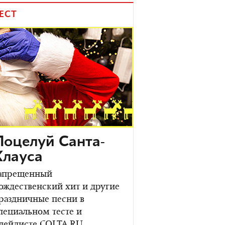
ЕСТ
Поцелуй Санта-
Клауса
апрещенный
ождественский хит и другие
раздничные песни в
пециальном тесте и