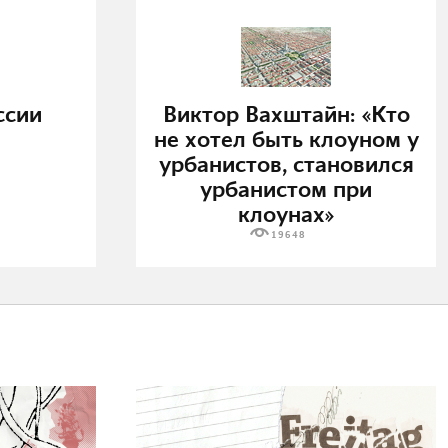
ссии
Виктор Вахштайн: «Кто
не хотел быть клоуном у
урбанистов, становился
урбанистом при
клоунах»
19648