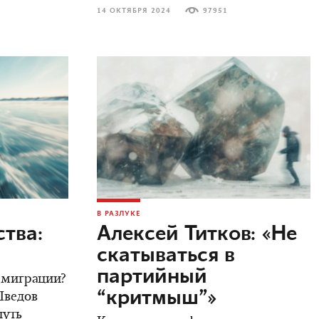
14 ОКТЯБРЯ 2024
97951
В РАЗЛУКЕ
тва:
Алексей Титков: «Не
скатываться в
партийный
 эмиграции?
“критмыш”»
Шведов
путь