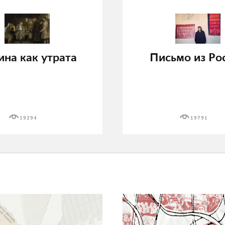
ина как утрата
Письмо из Ро
19294
19791