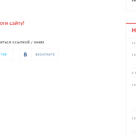
п
ги сайту!
Н
ИТЬСЯ ССЫЛКОЙ / SHARE
11
TTER
ВКОНТАКТЕ
14
3 
14
12