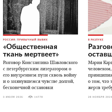
РОССИЯ: ПРИВЫЧНЫЙ ВЫВИХ
В РАЗЛУКЕ
«Общественная
Разгов
ткань мертвеет»
остав
Разговор Константина Шавловского
Мария Карп
с петербургским литератором о
человеком,
его внутреннем пути сквозь войну
принципиал
и о затянувшемся чувстве долгой,
о том, что 
бесконечной остановки
жертв треб
3 ИЮЛЯ 2026
14778
28 НОЯБРЯ 202