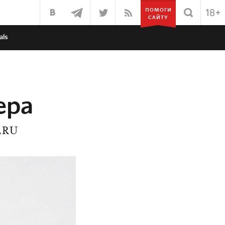
ПОМОГИ
САЙТУ
als
ера
.RU