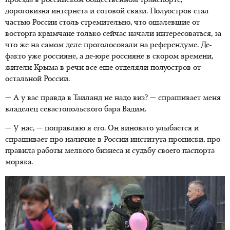
проезда в российском общественном транспорте,
дороговизна интернета и сотовой связи. Полуостров стал
частью России столь стремительно, что ошалевшие от
восторга крымчане только сейчас начали интересоваться, за
что же на самом деле проголосовали на референдуме. Де-
факто уже россияне, а де-юре россияне в скором времени,
жители Крыма в речи все еще отделяли полуостров от
остальной России.
— А у вас правда в Таиланд не надо виз? — спрашивает меня
владелец севастопольского бара Вадим.
— У нас, — поправляю я его. Он виновато улыбается и
спрашивает про наличие в России института прописки, про
правила работы мелкого бизнеса и судьбу своего паспорта
моряка.