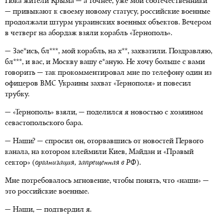
Пока жители Крыма — а точнее, уже мои соотечественники
— привыкают к своему новому статусу, российские военные
продолжали штурм украинских военных объектов. Вечером
в четверг на абордаж взяли корабль «Тернополь».
— Зае*ись, бл***, мой корабль, на х**, захватили. Поздравляю,
бл***, и вас, и Москву вашу е*аную. Не хочу больше с вами
говорить — так прокомментировал мне по телефону один из
офицеров ВМС Украины захват «Тернополя» и повесил
трубку.
— «Тернополь» взяли, — поделился я новостью с хозяином
севастопольского бара.
— Наши? — спросил он, оторвавшись от новостей Первого
канала, на котором клеймили Киев, Майдан и «Правый
сектор» (
организация, запрещенная в РФ
).
Мне потребовалось мгновение, чтобы понять, что «наши» —
это российские военные.
— Наши, — подтвердил я.