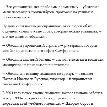
— Все устаканится, все проблемы временные, — убеждают
меня пассажиры троллейбусов, прохожие на улицах и
посетители кафе.
Правда, если начать расспрашивать этих людей об их
будущем, самые частые слова, которые можно услышать, —
это «не знаю» и «обещали».
— Обещали упрощенный вариант, — растерянно говорит
хозяйка привокзального кафе в Симферополе.
— Обещали дешевый бензин, — кивают таксисты и водители
маршруток на привокзальной площади.
— Обещали, что нашу гимназию не тронут, — вздыхает
Наталья Ивановна Руденко, директор 1-й украинской
гимназии Симферополя.
В 2004 году новое здание гимназии, которая начала работу в
конце 1990-х, открывал Леонид Кучма. В числе
жертвователей учебного заведения — Джордж Сорос и