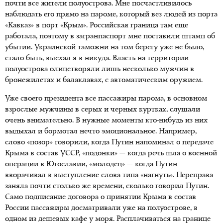
почти все жители полуострова. Мне посчастливилось
наблюдать его прямо на пароме, который вез людей из порта
«Кавказ» в порт «Крым». Российская граница там еще
работала, поэтому в загранпаспорт мне поставили штамп об
убытии. Украинской таможни на том берегу уже не было,
стало быть, выехал я в никуда. Власть на территории
полуострова олицетворяли лишь несколько мужчин в
бронежилетах и балаклавах, с автоматическим оружием.
Уже своего президента все пассажиры парома, в основном
взрослые мужчины в серых и черных куртках, слушали
очень внимательно. В нужные моменты кто-нибудь из них
выдыхал и бормотал нечто эмоциональное. Например,
слово «позор» говорили, когда Путин напоминал о передаче
Крыма в состав УССР, «подонки» — когда речь шла о военной
операции в Югославии, «молодец» — когда Путин
вворачивал в выступление слова типа «нагнуть». Переправа
заняла почти столько же времени, сколько говорил Путин.
Само подписание договора о принятии Крыма в состав
России пассажиры досматривали уже на полуострове, в
одном из дешевых кафе у моря. Расплачиваться на границе