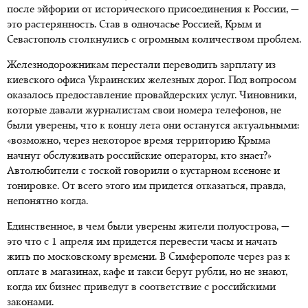
после эйфории от исторического присоединения к России, —
это растерянность. Став в одночасье Россией, Крым и
Севастополь столкнулись с огромным количеством проблем.
Железнодорожникам перестали переводить зарплату из
киевского офиса Украинских железных дорог. Под вопросом
оказалось предоставление провайдерских услуг. Чиновники,
которые давали журналистам свои номера телефонов, не
были уверены, что к концу лета они останутся актуальными:
«возможно, через некоторое время территорию Крыма
начнут обслуживать российские операторы, кто знает?»
Автолюбители с тоской говорили о кустарном ксеноне и
тонировке. От всего этого им придется отказаться, правда,
непонятно когда.
Единственное, в чем были уверены жители полуострова, —
это что с 1 апреля им придется перевести часы и начать
жить по московскому времени. В Симферополе через раз к
оплате в магазинах, кафе и такси берут рубли, но не знают,
когда их бизнес приведут в соответствие с российскими
законами.