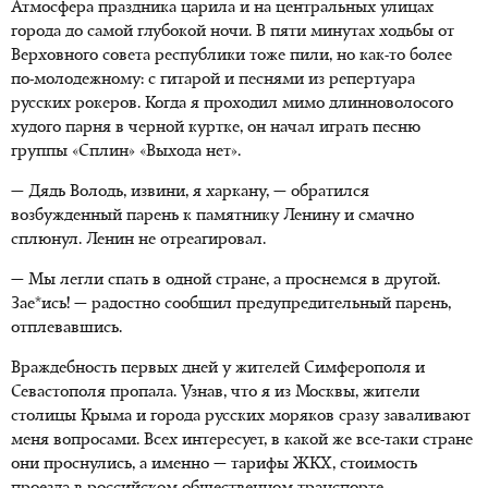
Атмосфера праздника царила и на центральных улицах
города до самой глубокой ночи. В пяти минутах ходьбы от
Верховного совета республики тоже пили, но как-то более
по-молодежному: с гитарой и песнями из репертуара
русских рокеров. Когда я проходил мимо длинноволосого
худого парня в черной куртке, он начал играть песню
группы «Сплин» «Выхода нет».
— Дядь Володь, извини, я харкану, — обратился
возбужденный парень к памятнику Ленину и смачно
сплюнул. Ленин не отреагировал.
— Мы легли спать в одной стране, а проснемся в другой.
Зае*ись! — радостно сообщил предупредительный парень,
отплевавшись.
Враждебность первых дней у жителей Симферополя и
Севастополя пропала. Узнав, что я из Москвы, жители
столицы Крыма и города русских моряков сразу заваливают
меня вопросами. Всех интересует, в какой же все-таки стране
они проснулись, а именно — тарифы ЖКХ, стоимость