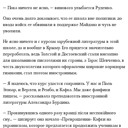
— Пока ничего не ясно, — виновато улыбается Руденко.
Она очень долго доказывает, что ее школа вне политики: до
ввода войск ее обвиняли в поддержке Майдана и чуть не
уволили.
Не ясно ничего и с курсом зарубежной литературы в этой
школе, да и вообще в Крыму. Его придется значительно
переработать, ведь Толстой и Достоевский стали внезапно
для школьников писателями их страны, а Тарас Шевченко, в
честь двухсотлетия которого оформлены широкие коридоры
гимназии, стал поэтом иностранным.
— Я надеюсь, что курс удастся сохранить. У нас и Поль
Элюар, и Верлен, и Рембо, и Кафка. Мы даже фанфики
пишем, — рассказывала преподаватель иностранной
литературы Александра Бурдина.
— Прокинувшись одного разу вранці після неспокійного
сну... — цитирует она начало «Превращения» Кафки на
украинском, которое предлагается продолжить ученикам в