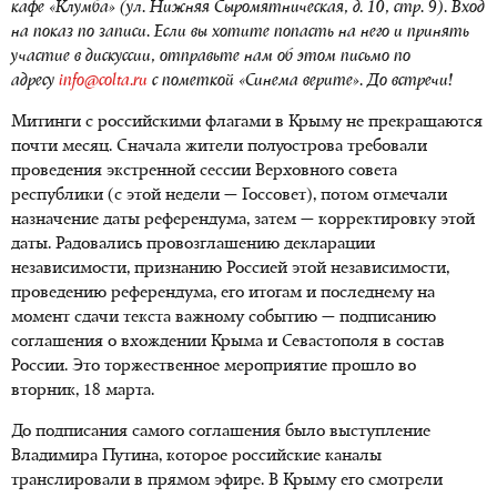
кафе «Клумба» (ул. Нижняя Сыромятническая, д. 10, стр. 9). Вход
на показ по записи. Е
сли вы хотите попасть на него и принять
участие в дискуссии, отправьте нам об этом письмо по
адресу
i
nfo@colta.ru
с пометкой «Синема верите». До встречи!
Митинги с российскими флагами в Крыму не прекращаются
почти месяц. Сначала жители полуострова требовали
проведения экстренной сессии Верховного совета
республики (с этой недели — Госсовет), потом отмечали
назначение даты референдума, затем — корректировку этой
даты. Радовались провозглашению декларации
независимости, признанию Россией этой независимости,
проведению референдума, его итогам и последнему на
момент сдачи текста важному событию — подписанию
соглашения о вхождении Крыма и Севастополя в состав
России. Это торжественное мероприятие прошло во
вторник, 18 марта.
До подписания самого соглашения было выступление
Владимира Путина, которое российские каналы
транслировали в прямом эфире. В Крыму его смотрели