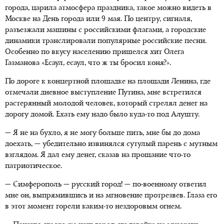
города, царила атмосфера праздника, такое можно видеть в
Москве на День города или 9 мая. По центру, сигналя,
разъезжали машины с российскими флагами, а городские
динамики транслировали популярные российские песни.
Особенно по вкусу населению пришелся хит Олега
Газманова «Есаул, есаул, что ж ты бросил коня?».
По дороге к концертной площадке на площади Ленина, где
отмечали дневное выступление Путина, мне встретился
растерянный молодой человек, который стрелял денег на
дорогу домой. Ехать ему надо было куда-то под Алушту.
— Я не на бухло, я не могу больше пить, мне бы до дома
доехать, — убедительно извинялся сутулый парень с мутным
взглядом. Я дал ему денег, сказав на прощание что-то
патриотическое.
— Симферополь — русский город! — по-военному ответил
мне он, выпрямившись и на мгновение протрезвев. Глаза его
в этот момент горели каким-то нездоровым огнем.