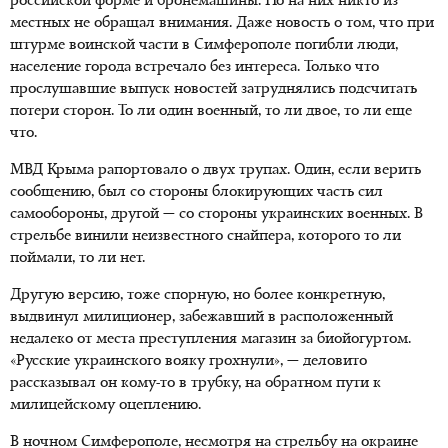
российской форме и бронемашины. Но на них никто из
местных не обращал внимания. Даже новость о том, что при
штурме воинской части в Симферополе погибли люди,
население города встречало без интереса. Только что
прослушавшие выпуск новостей затруднялись подсчитать
потери сторон. То ли один военный, то ли двое, то ли еще
что.
МВД Крыма рапортовало о двух трупах. Один, если верить
сообщению, был со стороны блокирующих часть сил
самообороны, другой — со стороны украинских военных. В
стрельбе винили неизвестного снайпера, которого то ли
поймали, то ли нет.
Другую версию, тоже спорную, но более конкретную,
выдвинул милиционер, забежавший в расположенный
недалеко от места преступления магазин за биойогуртом.
«Русские украинского вояку грохнули», — деловито
рассказывал он кому-то в трубку, на обратном пути к
милицейскому оцеплению.
В ночном Симферополе, несмотря на стрельбу на окраине