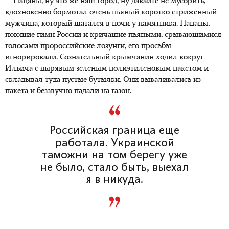
— Пацаны, ну это же наш город, ну давайте не мусорить, —
вдохновенно бормотал очень пьяный коротко стриженный
мужчина, который шатался в ночи у памятника. Пацаны,
поющие гимн России и кричащие пьяными, срывающимися
голосами пророссийские лозунги, его просьбы
игнорировали. Сознательный крымчанин ходил вокруг
Ильича с дырявым зеленым полиэтиленовым пакетом и
складывал туда пустые бутылки. Они вываливались из
пакета и беззвучно падали на газон.
Российская граница еще
работала. Украинской
таможни на том берегу уже
не было, стало быть, выехал
я в никуда.