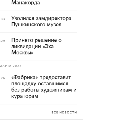
Манакорда
Уволился замдиректора
:33
Пушкинского музея
Принято решение о
:29
ликвидации «Эха
Москвы»
МАРТА 2022
«Фабрика» предоставит
:26
площадку оставшимся
без работы художникам и
кураторам
ВСЕ НОВОСТИ