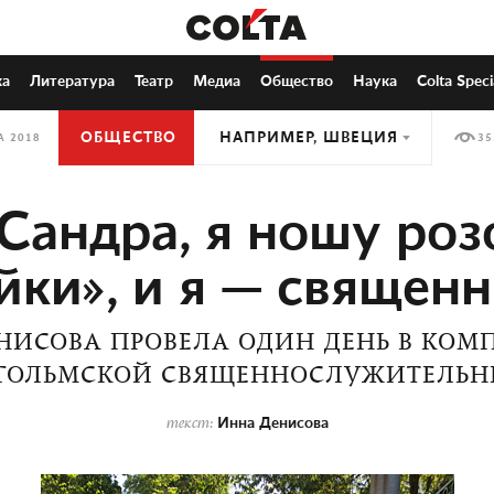
ка
Литература
Театр
Медиа
Общество
Наука
Colta Speci
ОБЩЕСТВО
НАПРИМЕР, ШВЕЦИЯ
А 2018
35
Сандра, я ношу ро
йки», и я — священ
НИСОВА ПРОВЕЛА ОДИН ДЕНЬ В КОМ
ГОЛЬМСКОЙ СВЯЩЕННОСЛУЖИТЕЛЬ
Инна Денисова
текст: