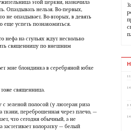
ужительница этой церкви, назначила
З
ть. Опаздывать нельзя. Во-первых,
р
о не опаздывает. Во-вторых, в девять
п
о еще успеть познакомиться.
с
п
о нефа на стульях ждут несколько
ить священницу по внешним
Н
гает мне блондинка в серебряной юбке
11
14
 тоже священница.
 с зеленой полосой (у лютеран риза
3 
са ткани, переброшенная через плечо, —
14
ает, что сегодня обычный, а не
а застегивает колоратку — белый