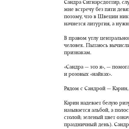
Сандра Сигнарсдоттир, сл
мне встречу без пяти девя
потому, что в Швеции никт
начнется литургия, а нужн
В правом углу центральног
человек. Пытаюсь вычисл
признакам.
«Сандра — это я», — помо
и розовых «найках».
Рядом с Сандрой — Карин,
Карин надевает белую ризу
называется альбой, а поло
столой; зеленый цвет означ
праздничный день). Сандр