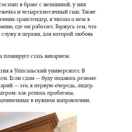
состоит в браке с женщиной, у них
девочка и четырехмесячный сын. Также
щенник-трансгендер, я читала о нем в
ню, где он работает. Горжусь тем, что
о служу в церкви, для которой любовь
 планирует стать викарием.
нятия в Уппсальский университет. В
мен. Если сдам — буду подавать резюме
арий — это, в первую очередь, лидер.
идером: как решать проблемы,
подчиненных в нужном направлении.