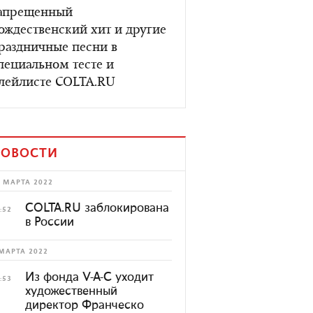
апрещенный
ождественский хит и другие
раздничные песни в
пециальном тесте и
лейлисте COLTA.RU
ОВОСТИ
 МАРТА 2022
COLTA.RU заблокирована
:52
в России
МАРТА 2022
Из фонда V-A-C уходит
:53
художественный
директор Франческо