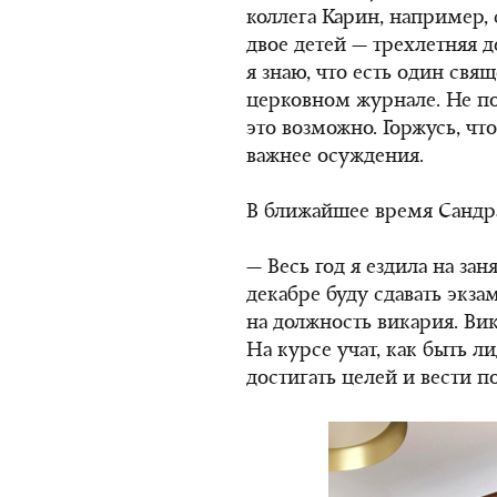
коллега Карин, например, 
двое детей — трехлетняя 
я знаю, что есть один свя
церковном журнале. Не пом
это возможно. Горжусь, чт
важнее осуждения.
В ближайшее время Сандра
— Весь год я ездила на за
декабре буду сдавать экза
на должность викария. Вик
На курсе учат, как быть л
достигать целей и вести 