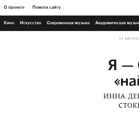
О проекте
Помоги сайту
Кино
Искусство
Современная
музыка
Академическая
музы
17 АВГУСТ
Я — 
«на
ИННА ДЕ
СТОК