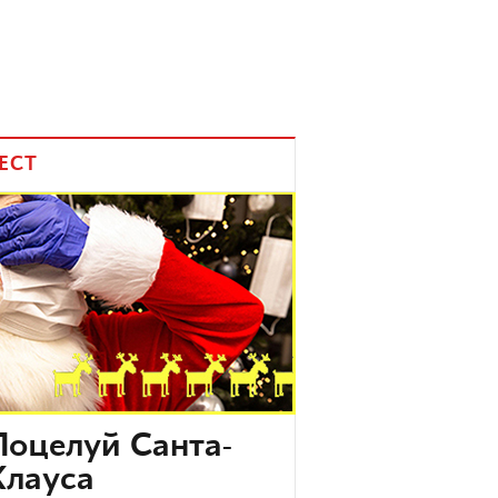
ЕСТ
Поцелуй Санта-
Клауса