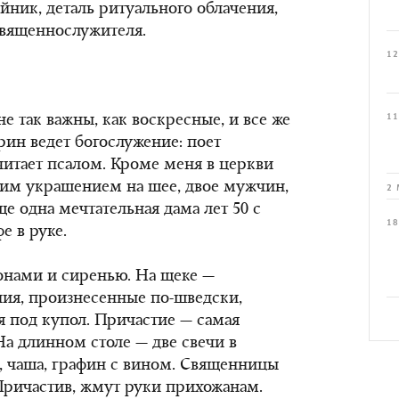
йник, деталь ритуального облачения,
священнослужителя.
12
11
е так важны, как воскресные, и все же
рин ведет богослужение: поет
читает псалом. Кроме меня в церкви
шим украшением на шее, двое мужчин,
2 
е одна мечтательная дама лет 50 с
18
е в руке.
ионами и сиренью. На щеке —
ия, произнесенные по-шведски,
ая под купол. Причастие — самая
На длинном столе — две свечи в
, чаша, графин с вином. Священницы
Причастив, жмут руки прихожанам.