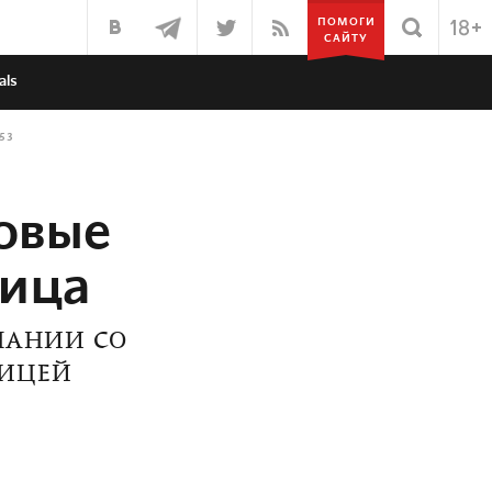
ПОМОГИ
САЙТУ
als
53
зовые
ница
ПАНИИ СО
НИЦЕЙ