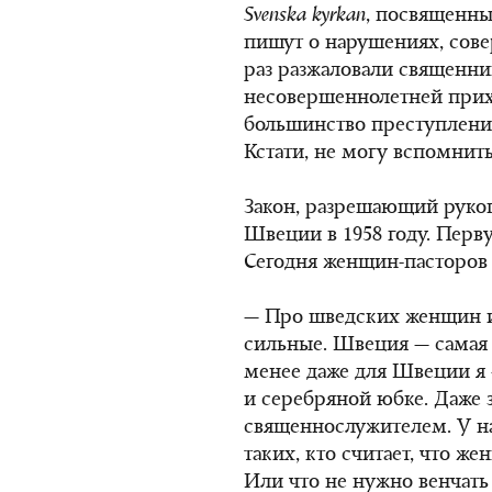
Svenska
kyrkan
, посвященны
пишут о нарушениях, сов
раз разжаловали священни
несовершеннолетней прих
большинство преступлени
Кстати, не могу вспомнить
Закон, разрешающий руко
Швеции в 1958 году. Перв
Сегодня женщин-пасторов 
— Про шведских женщин и
сильные. Швеция — самая 
менее даже для Швеции я 
и серебряной юбке. Даже 
священнослужителем. У на
таких, кто считает, что ж
Или что не нужно венчать г