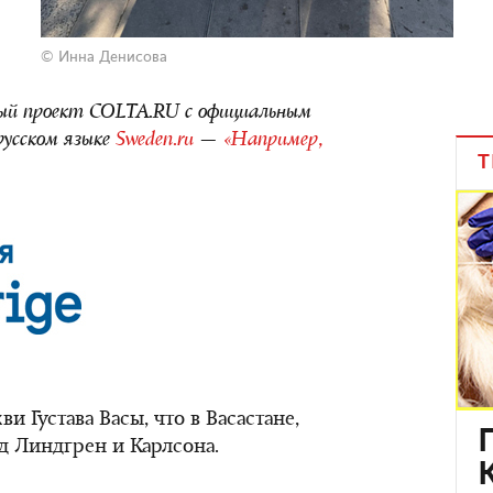
© Инна Денисова
ый проект COLTA.RU с официальным
русском языке
Sweden.ru
—
«Например,
Т
и Густава Васы, что в Васастане,
д Линдгрен и Карлсона.