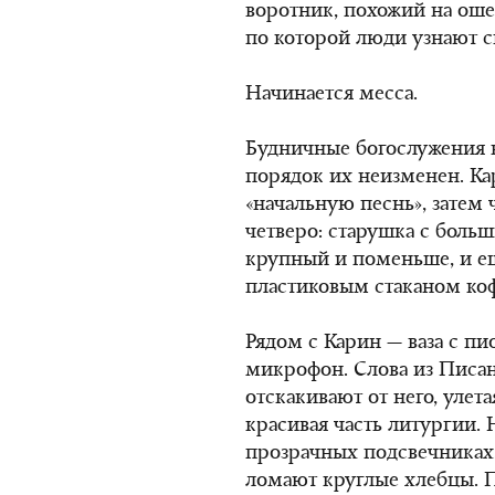
воротник, похожий на оше
по которой люди узнают 
Начинается месса.
Будничные богослужения н
порядок их неизменен. Ка
«начальную песнь», затем 
четверо: старушка с боль
крупный и поменьше, и ещ
пластиковым стаканом коф
Рядом с Карин — ваза с п
микрофон. Слова из Писан
отскакивают от него, улет
красивая часть литургии. 
прозрачных подсвечниках
ломают круглые хлебцы. 