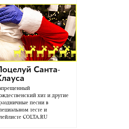
Поцелуй Санта-
Клауса
апрещенный
ождественский хит и другие
раздничные песни в
пециальном тесте и
лейлисте COLTA.RU