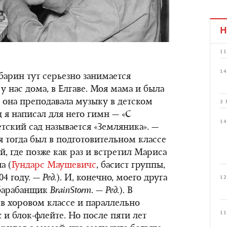
Н
11
14
 барин тут серьезно занимается
у нас дома, в Елгаве. Моя мама и была
она преподавала музыку в детском
3 
д я написал для него гимн — «С
14
тский сад называется «Земляника». —
 я тогда был в подготовительном классе
, где позже как раз и встретил Мариса
а (
Гундарс Маушевичс
, басист группы,
04 году. —
Ред.
). И, конечно, моего друга
12
 барабанщик
BrainStorm
. —
Ред.
). В
в хоровом классе и параллельно
11
 и блок-флейте. Но после пяти лет