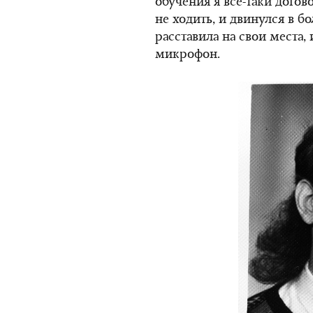
обучения я все-таки догов
не ходить, и двинулся в б
расставила на свои места,
микрофон.