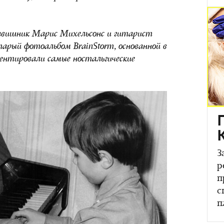
лавишник Марис Михельсонс и гитарист
тарый фотоальбом
BrainStorm
, основанной в
мментировали самые ностальгические
З
р
п
с
п