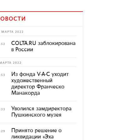
ОВОСТИ
 МАРТА 2022
COLTA.RU заблокирована
:52
в России
МАРТА 2022
Из фонда V-A-C уходит
:53
художественный
директор Франческо
Манакорда
Уволился замдиректора
:33
Пушкинского музея
Принято решение о
:29
ликвидации «Эха