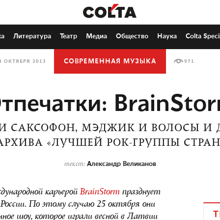
ка
Литература
Театр
Медиа
Общество
Наука
Colta Speci
СОВРЕМЕННАЯ МУЗЫКА
4 ОКТЯБРЯ 2013
971
тпечатки: BrainSto
И САКСОФОН, МЭДЖИК И ВОЛОСЫ И 
АРХИВА «ЛУЧШЕЙ РОК-ГРУППЫ СТРА
Александр Великанов
текст:
дународной карьерой
BrainStorm
празднует
 России. По этому случаю 25 октября они
Т
нное шоу, которое играли весной в Латвии