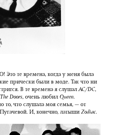
О! Это те времена, когда у меня была
кие прически были в моде. Так что ни
стригся. В те времена я слушал
AC
/
DC
,
The
Doors
, очень любил
Queen
.
о то, что слушала моя семья, — от
Пугачевой. И, конечно, латыши
Zodiac
.