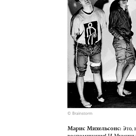
© Brainstorm
Марис Михельсонс:
Это, 