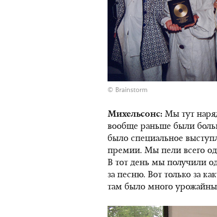
© Brainstorm
Михельсонс:
Мы тут наря
вообще раньше были больш
было специальное выступ
премии. Мы пели всего од
В тот день мы получили о
за песню. Вот только за ка
там было много урожайных 