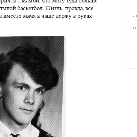
орился с мамой, что могу туда больше
ольшой баскетбол. Жизнь, правда, все
 и вместо мяча я чаще держу в руках
2 
18