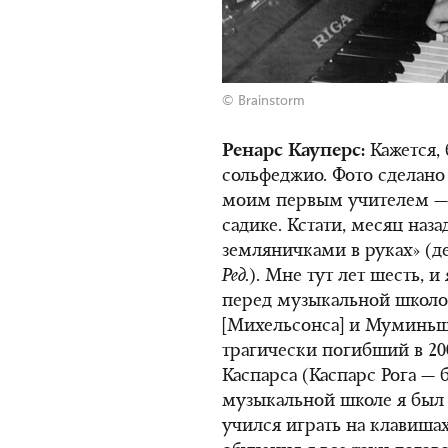
© Brainstorm
Ренарс Кауперс:
Кажется,
сольфеджио. Фото сделано 
моим первым учителем — 
садике. Кстати, месяц наза
земляничками в руках» (де
Ред.
). Мне тут лет шесть, и
перед музыкальной школой
[Михельсонса] и Муминьш
трагически погибший в 20
Каспарса (Каспарс Рога —
музыкальной школе я был 
учился играть на клавишах