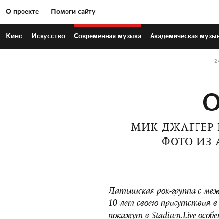
О проекте
Помоги сайту
Кино
Искусство
Современная
музыка
Академическая
музы
2
О
МИК ДЖАГГЕР 
ФОТО ИЗ 
Латышская рок-группа с меж
10 лет своего присутствия в
покажут в
Stadium
.
Live
особе