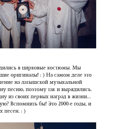
дились в цирковые костюмы. Мы
ие оригиналы! : ) На самом деле это
ление на латышской музыкальной
ну песню, поэтому так и вырядились.
дну из своих первых наград в жизни…
кую? Вспомнить бы! Это 2000-е годы, и
песен. : )