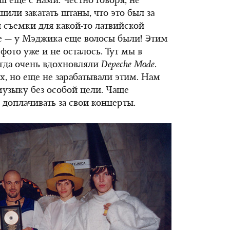
еще с нами. Честно говоря, не
или закатать штаны, что это был за
и съемки для какой-то латвийской
е — у Мэджика еще волосы были! Этим
фото уже и не осталось. Тут мы в
огда очень вдохновляли
Depeche
Mode
.
х, но еще не зарабатывали этим. Нам
музыку без особой цели. Чаще
доплачивать за свои концерты.