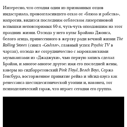
Интересно, что сегодня один из признанных отцов
индастриала, провозгласившего отказ от «блюза и рабства»,
напротив, видится последним отблеском лизергиновой
вспышки неповторимых 60-х, чуть-чуть опоздавшим на этот
праздник жизни. Отсюда у него культ Брайана Джонса,
белого агнца, принесенного в жертву ради вечной жизни
The
Rolling
Stones
(сингл
«
Godstar»
, главный успех
Psychic
TV
в
чартах), отсюда же сотрудничество с марокканскими
музыкантами из «Джаджуки», чью первую запись сделал
Брайан, и многое-многое другое: имя его последней жены,
каверы на сидбарретовский
Pink
Floyd
,
Beach
Boys
, Сержа
Генсбура, восторженное принятие рейва и эйсид-хауса как
ренессанса шестидесятнической утопии и, наконец, тот
психоделический гараж, что играет сегодня его группа.