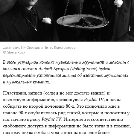
Дженезис Пи-Орридж и Питер Кристоферсон
© Sheila Rock
В своей регулярной колонке музыкальный журналист и меломан с
большим стажем Андрей Бухарин (
Rolling
Stone) будет
пересматривать устоявшиеся мнения об известных музыкантах
и музыкальных культах.
Пластинки, записи (если я не мог достать винил) и
всяческую информацию, касающуюся
Psychic
TV
, я начал
собирать во второй половине 80-х. Это позволило мне в
начале 90-х опубликовать ряд статей, которые и положили у
нас начало культу
Psychic
TV
. Интернета и соответственно
свободного доступа к информации не было тогда и в помине,
поэтому нехватку фактуры я восполнял, еще более