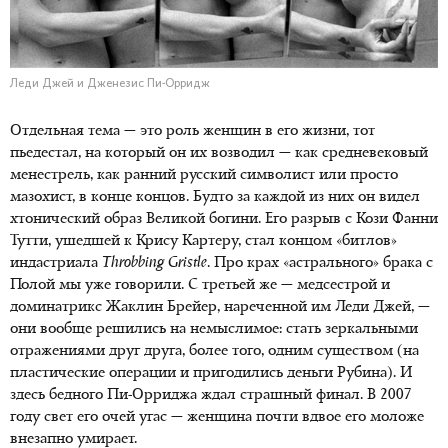
Леди Джей и Дженезис Пи-Орридж
Отдельная тема — это роль женщин в его жизни, тот
пьедестал, на который он их возводил — как средневековый
менестрель, как ранний русский символист или просто
мазохист, в конце концов. Будто за каждой из них он видел
хтонический образ Великой богини. Его разрыв с Кози Фанни
Тутти, ушедшей к Крису Картеру, стал концом «битлов»
индастриала
Throbbing
Gristle
. Про крах «астрального» брака с
Полой мы уже говорили. С третьей же — медсестрой и
доминатрикс Жаклин Брейер, нареченной им Леди Джей, —
они вообще решились на немыслимое: стать зеркальными
отражениями друг друга, более того, одним существом (на
пластические операции и пригодились деньги Рубина). И
здесь бедного Пи-Орриджа ждал страшный финал. В 2007
году свет его очей угас — женщина почти вдвое его моложе
внезапно умирает.