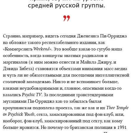
средней русской группы.
Странно, например, видеть сегодня Дженезиса Пи-Орриджа
на обложке такого респектабельного издания, как
«Коммерсантъ
Weekend
». Это вообще какая-то сугубо наша
особенность, когда концерты знатных радикалов и
маргиналов (к ним можно отнести и Майкла Джиру, и
Дэвида Тибета) становятся объектами внимания масс-медиа
и чуть ли не обязательными для посещения интеллигентной
столичной молодежью. Никто и не вспоминает больше,
какими неудобоваримыми и, главное, опасными когда-то
казались
Psychic
TV
. За последними трансгендерными
мутациями Пи-Орриджа как-то забылась былая
кроулианская подоплека проекта, так же как и их
Thee
Temple
ov
Psychick
Youth
, секта, замаскированная под фэн-клуб, или,
наоборот, фэн-клуб, замаскированный под секту, как кому
больше нравится. Но почему-то британская полиция в 1991