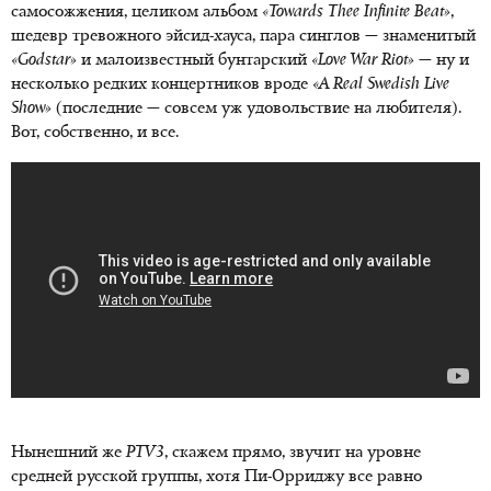
самосожжения, целиком альбом
«
Towards
Thee
Infinite
Beat»
,
шедевр тревожного эйсид-хауса, пара синглов — знаменитый
«
Godstar»
и малоизвестный бунтарский
«
Love
War
Riot»
— ну и
несколько редких концертников вроде
«
A
Real
Swedish
Live
Show»
(последние — совсем уж удовольствие на любителя).
Вот, собственно, и все.
Нынешний же
PTV3
, скажем прямо, звучит на уровне
средней русской группы, хотя Пи-Орриджу все равно