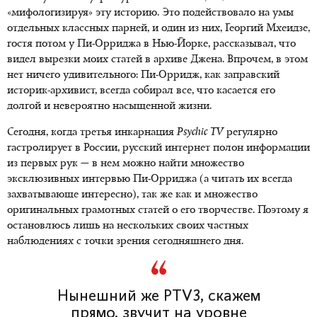
«мифологизируя» эту историю. Это подействовало на умы
отдельных классных парней, и один из них, Георгий Мхеидзе,
гостя потом у Пи-Орриджа в Нью-Йорке, рассказывал, что
видел вырезки моих статей в архиве Джена. Впрочем, в этом
нет ничего удивительного: Пи-Орридж, как заправский
историк-архивист, всегда собирал все, что касается его
долгой и невероятно насыщенной жизни.
Сегодня, когда третья инкарнация
Psychic
TV
регулярно
гастролирует в России, русский интернет полон информации
из первых рук — в нем можно найти множество
эксклюзивных интервью Пи-Орриджа (а читать их всегда
захватывающе интересно), так же как и множество
оригинальных грамотных статей о его творчестве. Поэтому я
остановлюсь лишь на нескольких своих частных
наблюдениях с точки зрения сегодняшнего дня.
Нынешний же PTV3, скажем
прямо, звучит на уровне