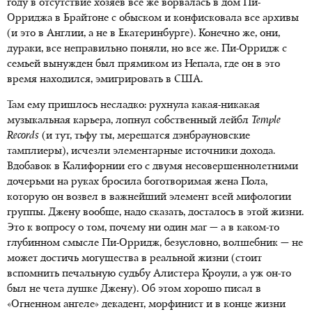
году в отсутствие хозяев все же ворвалась в дом Пи-
Орриджа в Брайтоне с обыском и конфисковала все архивы
(и это в Англии, а не в Екатеринбурге). Конечно же, они,
дураки, все неправильно поняли, но все же. Пи-Орридж с
семьей вынужден был прямиком из Непала, где он в это
время находился, эмигрировать в США.
Там ему пришлось несладко: рухнула какая-никакая
музыкальная карьера, лопнул собственный лейбл
Temple
Records
(и тут, тьфу ты, мерещатся дэнбрауновские
тамплиеры), исчезли элементарные источники дохода.
Вдобавок в Калифорнии его с двумя несовершеннолетними
дочерьми на руках бросила боготворимая жена Пола,
которую он возвел в важнейший элемент всей мифологии
группы. Джену вообще, надо сказать, досталось в этой жизни.
Это к вопросу о том, почему ни один маг — а в каком-то
глубинном смысле Пи-Орридж, безусловно, волшебник — не
может достичь могущества в реальной жизни (стоит
вспомнить печальную судьбу Алистера Кроули, а уж он-то
был не чета душке Джену). Об этом хорошо писал в
«Огненном ангеле» декадент, морфинист и в конце жизни