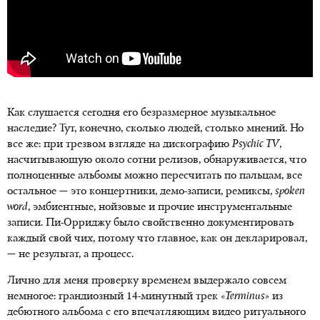
Как слушается сегодня его безразмерное музыкальное
наследие? Тут, конечно, сколько людей, столько мнений. Но
все же: при трезвом взгляде на дискографию
Psychic
TV
,
насчитывающую около сотни релизов, обнаруживается, что
полноценные альбомы можно пересчитать по пальцам, все
остальное — это концертники, демо-записи, ремиксы,
spoken
word
, эмбиентные, нойзовые и прочие инструментальные
записи. Пи-Орриджу было свойственно документировать
каждый свой чих, потому что главное, как он декларировал,
— не результат, а процесс.
Лично для меня проверку временем выдержало совсем
немногое: грандиозный 14-минутный трек
«
Terminus»
из
дебютного альбома с его впечатляющим видео ритуального