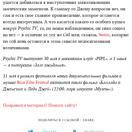
удается добиваться в выступлениях захватывающих
магических моментов. К самому-то Джену вопросов нет, он
сам и есть свое главное произведение, которое останется
всегда интересным. А что касается какого-то особого культа
вокруг
Psychic
TV
, то, по моим наблюдениям, он тихо сошел
на нет — в отличие от тех же
Coil
или, скажем,
Swans
, которые
по сей день остаются в этом смысле недосягаемыми
величинами.
Psychic
TV выступят 30 мая в московском клубе «
PIPL», а 1 июня
— в питерском «Зале ожидания».
31 мая в рамках фестиваля новых документальных фильмов о
музыке
Beat
Film
Festival
состоится показ фильма «Баллада о
Дженезисе и Леди Джей» (22:00, парк искусств «Музеон»).
Понравился материал? Помоги сайту!
ПОДЕЛИТЬСЯ ССЫЛКОЙ / SHARE
TWITTER
ВКОНТАКТЕ