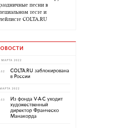
раздничные песни в
пециальном тесте и
лейлисте COLTA.RU
ОВОСТИ
 МАРТА 2022
COLTA.RU заблокирована
:52
в России
МАРТА 2022
Из фонда V-A-C уходит
:53
художественный
директор Франческо
Манакорда