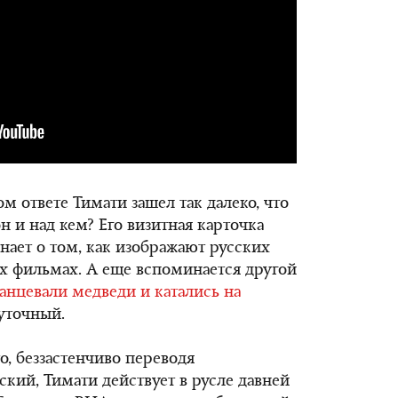
 ответе Тимати зашел так далеко, что
н и над кем? Его визитная карточка
нает о том, как изображают русских
х фильмах. А еще вспоминается другой
танцевали медведи и катались на
шуточный.
о, беззастенчиво переводя
ский, Тимати действует в русле давней