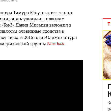
оммерсантъ
огера Тимура Юнусова, известного
ати, опять уличили в плагиате.
Т
 «Би-2» Давид Мисакян выложил в
иваются очевидные сходства в
у Тимати 2016 года «Олимп» и тура
американской группы
Nine Inch
З
р