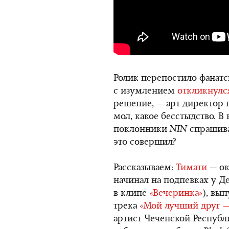
Ролик перепостило фанат
с изумлением
откликнулс
решение, — арт-директор
мол, какое бесстыдство. 
поклонники
NIN
спрашива
это совершил?
Рассказываем:
Тимати
— ок
начинал на подпевках у Де
в клипе
«Вечеринка»
), вы
трека
«Мой лучший друг —
артист Чеченской Республи