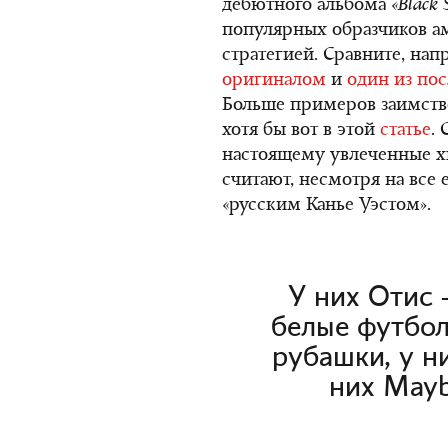
дебютного альбома
«Black 
популярных образчиков ам
стратегией. Сравните, на
оригиналом
и
один из по
Больше примеров заимств
хотя бы вот в этой
статье
.
настоящему увлеченные хи
считают, несмотря на все
«русским Канье Уэстом».
У них Отис 
белые футбол
рубашки, у ни
них Mayb