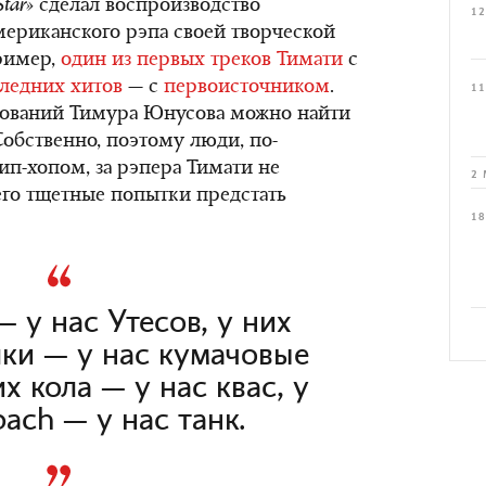
Star»
сделал воспроизводство
12
ериканского рэпа своей творческой
пример,
один из первых треков Тимати
с
следних хитов
— с
первоисточником
.
11
ований Тимура Юнусова можно найти
 Собственно, поэтому люди, по-
п-хопом, за рэпера Тимати не
2 
 его тщетные попытки предстать
18
— у нас Утесов, у них
ки — у нас кумачовые
х кола — у нас квас, у
ach — у нас танк.