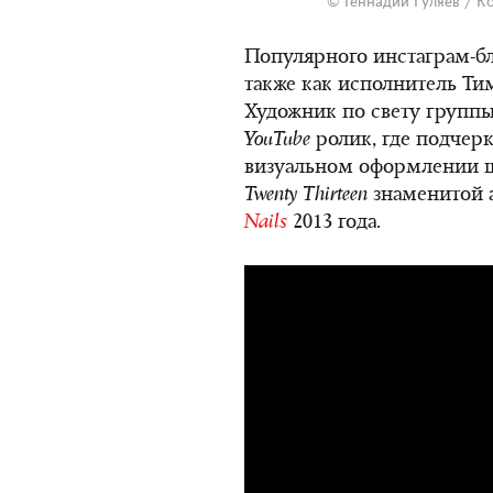
© Геннадий Гуляев / К
Популярного инстаграм-бл
также как исполнитель Тим
Художник по свету группы
YouTube
ролик, где подчерк
визуальном оформлении шо
Twenty Thirteen
знаменитой 
Nails
2013 года.