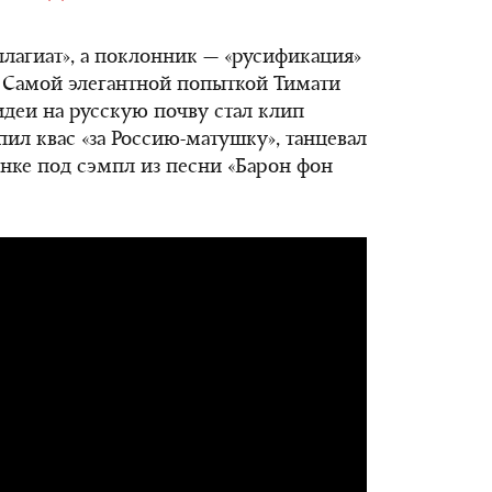
плагиат», а поклонник — «русификация»
 Самой элегантной попыткой Тимати
деи на русскую почву стал клип
 пил квас «за Россию-матушку», танцевал
анке под сэмпл из песни «Барон фон