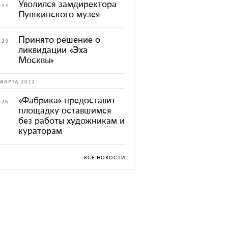
Уволился замдиректора
:33
Пушкинского музея
Принято решение о
:29
ликвидации «Эха
Москвы»
МАРТА 2022
«Фабрика» предоставит
:26
площадку оставшимся
без работы художникам и
кураторам
ВСЕ НОВОСТИ