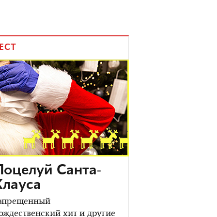
ЕСТ
Поцелуй Санта-
Клауса
апрещенный
ождественский хит и другие