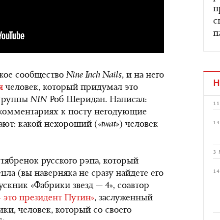
п
с
п
ское сообщество
Nine Inch Nails
, и на него
Н
я
человек, который придумал это
 группы
NIN
Роб Шеридан. Написал:
11
В комментариях к посту негодующие
ют: какой нехороший (
«
twat
»
) человек
14
3 
тябренок русского рэпа, который
14
цла (вы наверняка не сразу найдете его
пускник «Фабрики звезд — 4», соавтор
 это президент Путин»
, заслуженный
ки, человек, который со своего