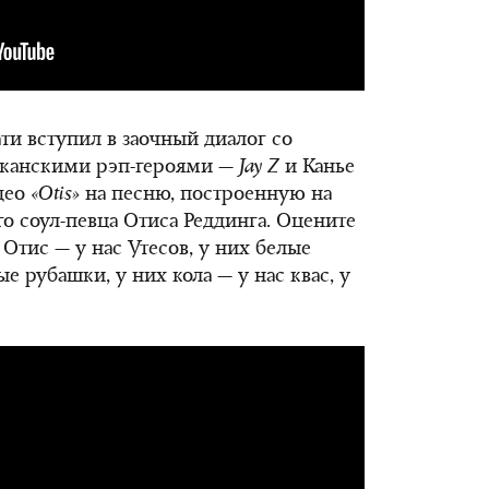
ти вступил в заочный диалог со
канскими рэп-героями —
Jay Z
и Канье
део
«Otis»
на песню, построенную на
го соул-певца Отиса Реддинга. Оцените
 Отис — у нас Утесов, у них белые
е рубашки, у них кола — у нас квас, у