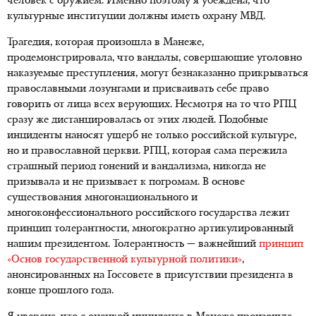
человек с оружием. Именно поэтому я убеждена, что
культурные институции должны иметь охрану МВД.
Трагедия, которая произошла в Манеже,
продемонстрировала, что вандалы, совершающие уголовно
наказуемые преступления, могут безнаказанно прикрываться
православными лозунгами и присваивать себе право
говорить от лица всех верующих. Несмотря на то что РПЦ
сразу же дистанцировалась от этих людей. Подобные
инциденты наносят ущерб не только российской культуре,
но и православной церкви. РПЦ, которая сама пережила
страшный период гонений и вандализма, никогда не
призывала и не призывает к погромам. В основе
существования многонационального и
многоконфессионального российского государства лежит
принцип толерантности, многократно артикулированный
нашим президентом. Толерантность — важнейший
принцип
«Основ государственной культурной политики»
,
анонсированных на Госсовете в присутствии президента в
конце прошлого года.