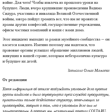
войне. Для чего? Чтобы извлечь из прошлого уроки на
будущее. Люди, вчера крушившие произведения Вадима
Сидура, участника и инвалида Великой Отечественной
войны, завтра пойдут громить все, что им не нравится:
храмы других конфессий, государственные учреждения,
офисы частных компаний и наши с вами дома.
Этот инцидент выходит за рамки музейного сообщества — он
касается каждого. Именно поэтому мы надеемся, что
правовые органы услышат обращение миллионов людей,
живущих в нашей стране, которым небезразлична культура
и будущее их детей.
Записала Ольга Мамаева
От редакции
Хотя информация об отказе возбуждать уголовное дело против
группы вандалов и была опровергнута пресс-службой прокуратуры,
практически полное бездействие структур, отвечающих за
правопорядок, говорит о том, что в уголовном деле они не
заинтересованы. А потому мы, независимый портал
COLTA
.
RU
,