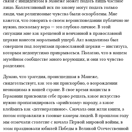
связи с инцидентом в Манеже может подать лишь частное
лицо. Коллективный иск по закону могут подать только
люди, чьи религиозные чувства были оскорблены. Мне
кажется, что говорить о своем вероисповедании публично не
нужно, поскольку вера — это глубоко личное. В этой
ситуации мне как крещеной и венчанной в православной
церкви нанесен моральный ущерб. Акт вандализма был
совершен под лозунгами православной церкви — института,
которым недопустимо прикрываться. Полагаю, что в нашем
музейном сообществе много верующих, и они это чувство
разделяют.
Думаю, что трагедия, происшедшая в Манеже,
свидетельствует, как это ни прискорбно, о возрождении
неонацизма в нашей стране. В свое время нацисты в
Германии присвоили себе право решать, какое искусство
нужно пропагандировать «арийскому» народу, а какое
клеймить как «дегенеративное». Сначала они жгли книги, а
потом отправляли в газовые камеры людей. В прошлом году
мы отмечали столетие с начала Первой мировой войны, в
этом праздновали юбилей Победы в Великой Отечественной