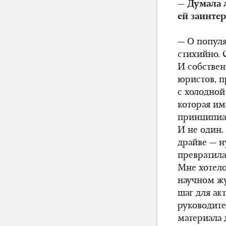
— Думала 
ей заинте
— О популя
стихийно. 
И собствен
юристов, п
с холодной
которая им
принципиал
И не один.
драйве — н
превратила
Мне хотело
научном жу
шаг для ак
руководите
материала 