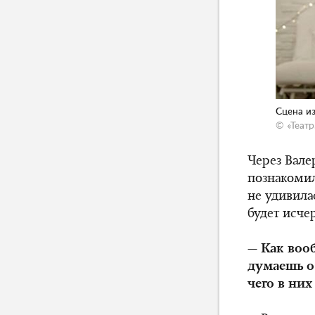
Сцена и
© «Театр
Через Вале
познакомил
не удивила
будет исче
—
Как воо
думаешь о
чего в них