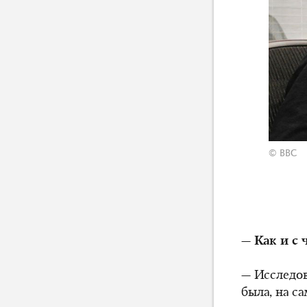
© BBC
— Как и с 
— Исследов
была, на са