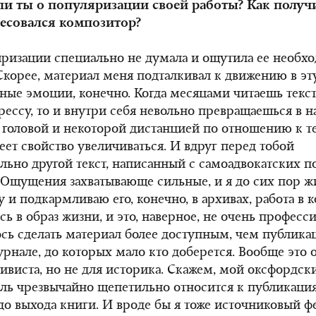
ли ты о популяризации своей работы? Как получи
ресовался композитор?
ризации специально не думала и ощутила ее необх
Скорее, материал меня подталкивал к движению в эту
ные эмоции, конечно. Когда месяцами читаешь текс
рессу, то и внутри себя невольно превращаешься в 
 головой и некоторой дистанцией по отношению к т
еет свойство увеличиваться. И вдруг перед тобой
ьно другой текст, написанный с самоадвокатских п
 Ощущения захватывающе сильные, и я до сих пор ж
у и подкармливаю его, конечно, в архивах, работа в 
сь в образ жизни, и это, наверное, не очень професс
сь сделать материал более доступным, чем публика
рнале, до которых мало кто доберется. Вообще это
тивиста, но не для историка. Скажем, мой оксфордс
ль чрезвычайно щепетильно относится к публикаци
до выхода книги. И вроде бы я тоже источниковый ф