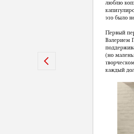
люблю копи
капитулиро
это было н
Первый пе
Валерием П
поддержива
(но малень
творческом
каждый дол