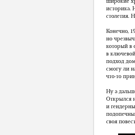
широкие х
историка. 
столетия. 
Конечно,
1
но чрезвы
который в 
в ключевой
подход дом
смогу ли н
что-то при
Ну а дальш
Открылся 
и гендерн
подопечным
своя повес