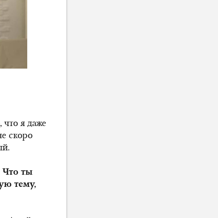
 что я даже
не скоро
ый.
 Что ты
ую тему,