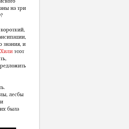
йского
аны на три
у?
короткий,
ансипации,
 знания, и
 Хили
этот
ть,
предложить
ь.
алы, лесбы
ми
них была