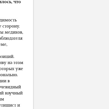
лось, что
одимость
 сторону.
ты медиков,
наблюдателя
еме,
озиций.
иву на этом
которых уже
ионально.
ции в
 очевидный
кий научный
ям
етишист и