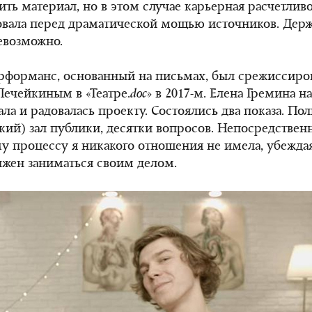
ть материал, но в этом случае карьерная расчетлив
вала перед драматической мощью источников. Держа
евозможно.
рформанс, основанный на письмах, был срежиссиро
ечейкиным в «Театре.
doc
»
в 2017-м
. Елена Гремина н
ла и радовалась проекту. Состоялись два показа. По
кий) зал публики, десятки вопросов. Непосредствен
у процессу я никакого отношения не имела, убеждая
жен заниматься своим делом.