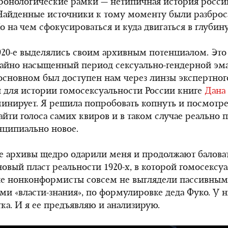
ронологические рамки — нетипичная история росси
Найденные источники к тому моменту были разброс
Но на чем сфокусироваться и куда двигаться в глубин
920-е
выделялись своим архивным потенциалом. Это 
чайно насыщенный период сексуально-гендерной эм
основном был доступен нам через линзы экспертного
 для истории гомосексуальности России книге
Дана
инирует. Я решила попробовать копнуть и посмотре
айти голоса самих квиров и в таком случае реально 
нципиально новое.
е архивы щедро одарили меня и продолжают баловат
новый пласт
реальности 1920-х
, в которой гомосексу
ые нонконформисты совсем не выглядели пассивны
и «власти-знания», по формулировке деда Фуко. У 
тка.
И я ее предъявляю
и анализирую.