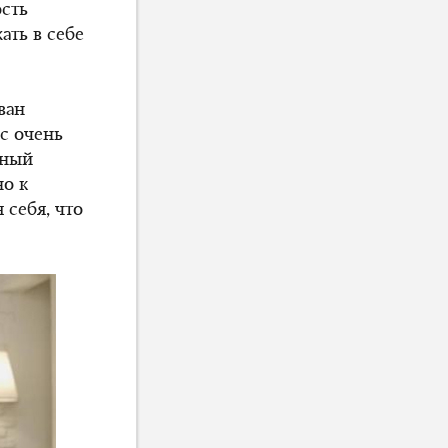
ость
ть в себе
ван
ас очень
лный
но к
 себя, что