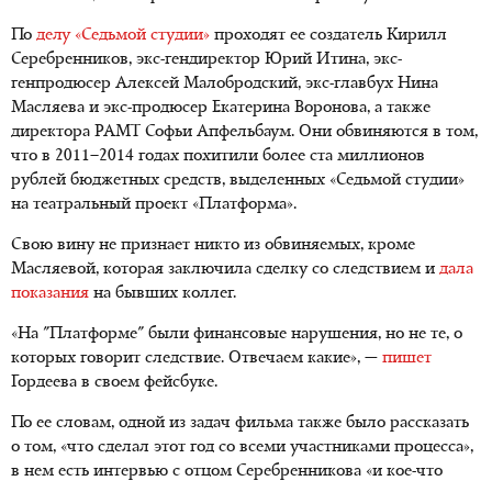
По
делу «Седьмой студии»
проходят ее создатель Кирилл
Серебренников, экс-гендиректор Юрий Итина, экс-
генпродюсер Алексей Малобродский, экс-главбух Нина
Масляева и экс-продюсер Екатерина Воронова, а также
директора РАМТ Софьи Апфельбаум. Они обвиняются в том,
что в 2011–2014 годах похитили более ста миллионов
рублей бюджетных средств, выделенных «Седьмой студии»
на театральный проект «Платформа».
Свою вину не признает никто из обвиняемых, кроме
Масляевой, которая заключила сделку со следствием и
дала
показания
на бывших коллег.
«На "Платформе" были финансовые нарушения, но не те, о
которых говорит следствие. Отвечаем какие», —
пишет
Гордеева в своем фейсбуке.
По ее словам, одной из задач фильма также было рассказать
о том, «что сделал этот год со всеми участниками процесса»,
в нем есть интервью с отцом Серебренникова «и кое-что