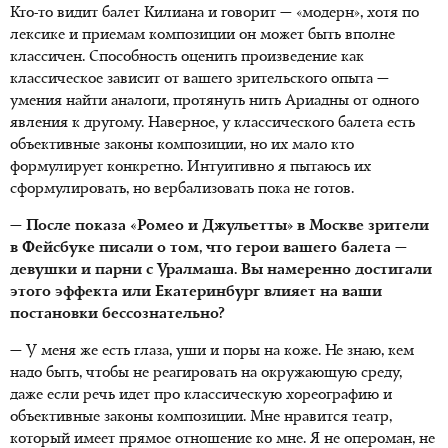
Кто-то видит балет Килиана и говорит — «модерн», хотя по
лексике и приемам композиции он может быть вполне
классичен. Способность оценить произведение как
классическое зависит от вашего зрительского опыта —
умения найти аналоги, протянуть нить Ариадны от одного
явления к другому. Наверное, у классического балета есть
объективные законы композиции, но их мало кто
формулирует конкретно. Интуитивно я пытаюсь их
сформулировать, но вербализовать пока не готов.
— После показа «Ромео и Джульетты» в Москве зрители
в Фейсбуке писали о том, что герои вашего балета —
девушки и парни с Уралмаша. Вы намеренно достигали
этого эффекта или Екатеринбург влияет на ваши
постановки бессознательно?
— У меня же есть глаза, уши и поры на коже. Не знаю, кем
надо быть, чтобы не реагировать на окружающую среду,
даже если речь идет про классическую хореографию и
объективные законы композиции. Мне нравится театр,
который имеет прямое отношение ко мне. Я не опероман, не