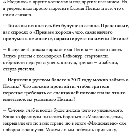
«Лебединое» в других костюмах и под другим названием. Но
я уверен: надо просто запретить балеты Петипа и все, что с
ними связано.
— Тогда вы останетесь без будущего сезона. Представьте,
вас спросят о «Приказе короля»: что, сами ничего
придумать не можете, паразитируете на имени Петипа?
— В случае «Приказа короля» имя Петипа — только повод.
Запуск ракеты с космодрома Байконур: стартовали,
отбросили первую ступень, вторую, третью — и забыли,
откуда улетели.
— Неужели в русском балете в 2017 году можно забыть о
Петипа? Что должно произойти, чтобы зритель
перестал требовать от спектаклей похожести на что-то
известное, на условного Петипа?
— Человек слаб и всегда будет желать чего-то узнаваемого.
Когда-то французы пытались бороться с «Макдональдсом»,
закрывали его по всей стране, но в итоге «Макдональдс» сам
поборол французов. Можем ли мы победить привычку,