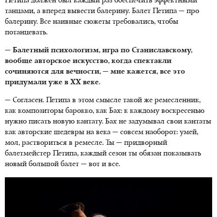
Петипа должен был каждый раз обеспечить эффектными
танцами, а вперед вывести балерину. Балет Петипа — про
балерину. Все наивные сюжеты требовались, чтобы
потанцевать.
— Балетный психологизм, игра по Станиславскому,
вообще авторское искусство, когда спектакли
сочиняются для вечности, — мне кажется, все это
придумали уже в ХХ веке.
— Согласен. Петипа в этом смысле такой же ремесленник,
как композиторы барокко, как Бах: к каждому воскресенью
нужно писать новую кантату. Бах не задумывал свои кантаты
как авторские шедевры на века — совсем наоборот: умей,
мол, раствориться в ремесле. Ты — придворный
балетмейстер Петипа, каждый сезон ты обязан показывать
новый большой балет — вот и все.