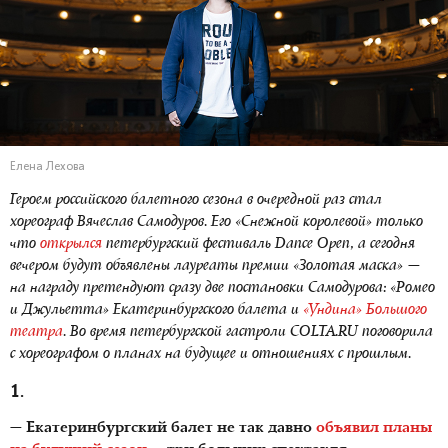
Елена Лехова
Героем российского балетного сезона в очередной раз стал
хореограф Вячеслав Самодуров. Его «Снежной королевой» только
что
открылся
петербургский фестиваль Dance Open, а сегодня
вечером будут объявлены лауреаты премии «Золотая маска» —
на награду претендуют сразу две постановки Самодурова: «Ромео
и Джульетта» Екатеринбургского балета и
«Ундина» Большого
театра
. Во время петербургской гастроли COLTA.RU поговорила
с хореографом о планах на будущее и отношениях с прошлым.
1.
— Екатеринбургский балет не так давно
объявил планы