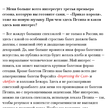
— Меня больше всего интересует третья премьера
сезона, которую вы готовите сами, — «Приказ короля»,
тоже на новую музыку. При чем здесь Петипа и каков
здесь ваш интерес?
— Все жаждут больших спектаклей — не только в России, но
здесь с какой-то особенной страстью: балет должен быть
долгим, с понятной
story
и двадцатью переменами
декораций. Да, мне больше нравится иная форма балетного
искусства, но публика всегда будет желать хлеба и зрелищ —
это нормальное человеческое желание. Мой интерес —
понять, как может выглядеть крупная балетная форма
сегодня. Кроме балетов Петипа нам было дано всего две
альтернативы: балеты Форсайта
«
Impressing the Czar»
и
«
Artifact»
и коллажи Бежара. Здесь я не рассматриваю
советский драмбалет: для меня это производная от балетов
Петипа, но с перекошенными акцентами. Мне интересно,
можно ли сделать спектакль, используя лекала Петипа — так,
чтобы результат в контексте современности не выглядел