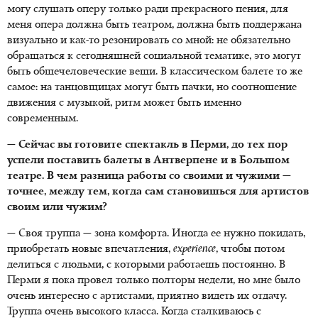
могу слушать оперу только ради прекрасного пения, для
меня опера должна быть театром, должна быть поддержана
визуально и как-то резонировать со мной: не обязательно
обращаться к сегодняшней социальной тематике, это могут
быть общечеловеческие вещи. В классическом балете то же
самое: на танцовщицах могут быть пачки, но соотношение
движения с музыкой, ритм может быть именно
современным.
— Сейчас вы готовите спектакль в Перми, до тех пор
успели поставить балеты в Антверпене и в Большом
театре. В чем разница работы со своими и чужими —
точнее, между тем, когда сам становишься для артистов
своим или чужим?
— Своя труппа — зона комфорта. Иногда ее нужно покидать,
приобретать новые впечатления,
experience
, чтобы потом
делиться с людьми, с которыми работаешь постоянно. В
Перми я пока провел только полторы недели, но мне было
очень интересно с артистами, приятно видеть их отдачу.
Труппа очень высокого класса. Когда сталкиваюсь с