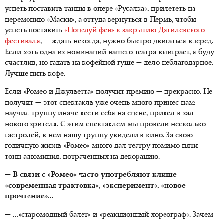
успеть поставить танцы в опере «Русалка», прилететь на
церемонию «Маски», а оттуда вернуться в Пермь, чтобы
успеть поставить
«Поцелуй феи» к закрытию Дягилевского
фестиваля
, — ждать некогда, нужно быстро двигаться вперед.
Если хоть одна из номинаций нашего театра выиграет, я буду
счастлив, но гадать на кофейной гуще — дело неблагодарное.
Лучше пить кофе.
Если «Ромео и Джульетта» получит премию — прекрасно. Не
получит — этот спектакль уже очень много принес нам:
научил труппу иначе вести себя на сцене, привел в зал
нового зрителя. С этим спектаклем мы провели несколько
гастролей, в нем нашу труппу увидели в кино. За свою
годичную жизнь «Ромео» много дал театру помимо пяти
тонн алюминия, потраченных на декорацию.
— В связи с «Ромео» часто употребляют клише
«современная трактовка», «эксперимент», «новое
прочтение»…
— …«старомодный балет» и «реакционный хореограф». Зачем