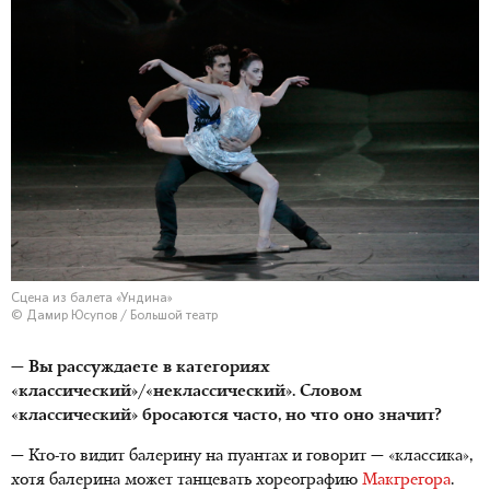
Сцена из балета «Ундина»
© Дамир Юсупов / Большой театр
— Вы рассуждаете в категориях
«классический»/«неклассический». Словом
«классический» бросаются часто, но что оно значит?
— Кто-то видит балерину на пуантах и говорит — «классика»,
хотя балерина может танцевать хореографию
Макгрегора
.