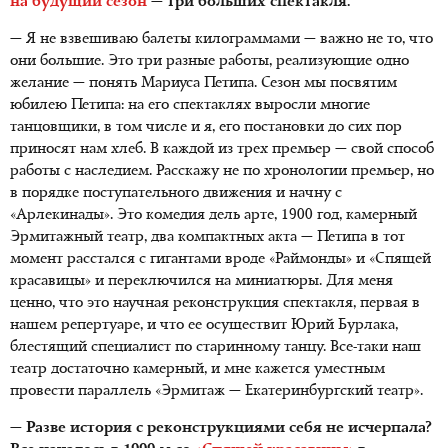
на будущий сезон
— три больших спектакля.
— Я не взвешиваю балеты килограммами — важно не то, что
они большие. Это три разные работы, реализующие одно
желание — понять Мариуса Петипа. Сезон мы посвятим
юбилею Петипа: на его спектаклях выросли многие
танцовщики, в том числе и я, его постановки до сих пор
приносят нам хлеб. В каждой из трех премьер — свой способ
работы с наследием. Расскажу не по хронологии премьер, но
в порядке поступательного движения и начну с
«Арлекинады». Это комедия дель арте, 1900 год, камерный
Эрмитажный театр, два компактных акта — Петипа в тот
момент расстался с гигантами вроде «Раймонды» и «Спящей
красавицы» и переключился на миниатюры. Для меня
ценно, что это научная реконструкция спектакля, первая в
нашем репертуаре, и что ее осуществит Юрий Бурлака,
блестящий специалист по старинному танцу. Все-таки наш
театр достаточно камерный, и мне кажется уместным
провести параллель «Эрмитаж — Екатеринбургский театр».
— Разве история с реконструкциями себя не исчерпала?