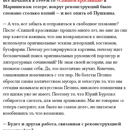
Все началось в 1999-м со
«Спящей красавицы»
в
Мариинском театре, вокруг реконструкций было
сломано столько копий — и вот опять об Пушкина.
— А что, все забыть и отправиться в свободное плавание?
После «Спящей красавицы» прошло много лет, но мне до сих
пор кажется важным, что мы возвращаемся к нотациям,
используем оригинальные эскизы декораций, костюмов,
бутафории. Почему реставрируются картины, почему идет
бесконечный поиск оригинальных рукописей партитур и
литературных сочинений? Не зная своей истории, мы не
познаем самих себя. Да, это патетично звучит. Конечно,
танцовщики изменились с тех пор. Но балеты Петипа
обросли таким количеством мусора, и зачастую то, что мы
сегодня называем искусством Петипа, никакого отношения к
его идеям уже не имеет. Поэтому то, что Юрий Бурлака
собирается сделать, для меня архиважно. Мы не говорим «а
теперь смотрите, как было на самом деле», но пытаемся
возобновить то, что возможно.
— Будет и другая работа, связанная с реконструкцией