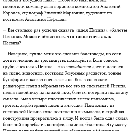
слоном в посудной лавке. Чтобы это выяснить, мы
сколотили команду авантюристов: композитор Анатолий
Королев, сценограф Зиновий Марголин, художник по
костюмам Анастасия Нефедова.
— Вы столько раз успели сказать «идея Петипа», «балеты
Петипа». Можете объяснить, что такое спектакль
Петипа?
— Наверное, лучше меня это сделают балетоведы, но если
хотите лекцию на три минуты, пожалуйста. Если совсем
грубо, спектакль Петипа — это
entertainment
: двести человек
на сцене, животные, костюмы безумных расцветок, тонны
бутафории и каскад спецэффектов. Когда советские
редакторы стали выбрасывать все это из спектаклей Петипа,
пеняя покойнику на плохой вкус, балеты потеряли половину
смысла. Было четыре пластических языка: пантомима,
гротеск, харáктерный танец и классика. Пантомиму из
спектаклей Петипа тоже постепенно вымывали, и стройная
конструкция превратилась в кашу. И всегда была одна схема:
большой кордебалет, корифеи, солисты, балерина. Эту массу