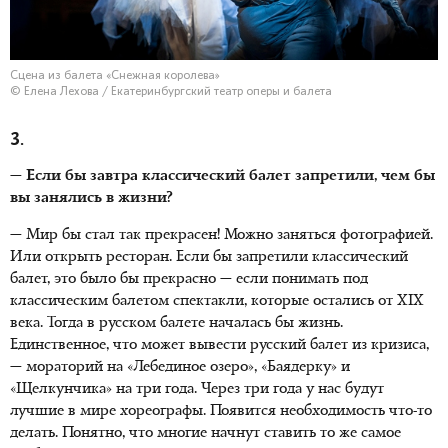
Сцена из балета «Снежная королева»
© Елена Лехова / Екатеринбургский театр оперы и балета
3.
— Если бы завтра классический балет запретили, чем бы
вы занялись в жизни?
— Мир бы стал так прекрасен! Можно заняться фотографией.
Или открыть ресторан. Если бы запретили классический
балет, это было бы прекрасно — если понимать под
классическим балетом спектакли, которые остались от XIX
века. Тогда в русском балете началась бы жизнь.
Единственное, что может вывести русский балет из кризиса,
— мораторий на «Лебединое озеро», «Баядерку» и
«Щелкунчика» на три года. Через три года у нас будут
лучшие в мире хореографы. Появится необходимость что-то
делать. Понятно, что многие начнут ставить то же самое