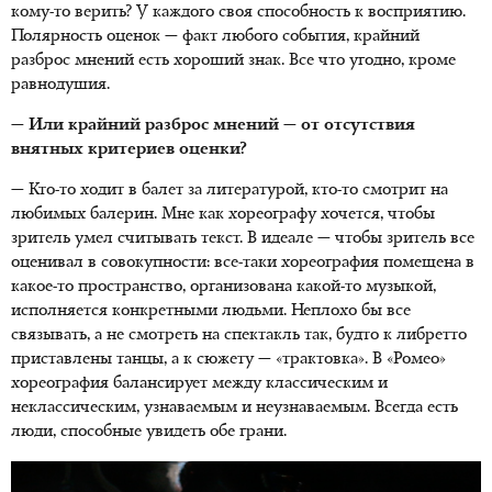
кому-то верить? У каждого своя способность к восприятию.
Полярность оценок — факт любого события, крайний
разброс мнений есть хороший знак. Все что угодно, кроме
равнодушия.
— Или крайний разброс мнений — от отсутствия
внятных критериев оценки?
— Кто-то ходит в балет за литературой, кто-то смотрит на
любимых балерин. Мне как хореографу хочется, чтобы
зритель умел считывать текст. В идеале — чтобы зритель все
оценивал в совокупности: все-таки хореография помещена в
какое-то пространство, организована какой-то музыкой,
исполняется конкретными людьми. Неплохо бы все
связывать, а не смотреть на спектакль так, будто к либретто
приставлены танцы, а к сюжету — «трактовка». В «Ромео»
хореография балансирует между классическим и
неклассическим, узнаваемым и неузнаваемым. Всегда есть
люди, способные увидеть обе грани.