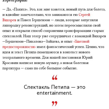
хореографии?
— Да, «Пахита». Это, как мне кажется, новый путь для балета,
и вдвойне замечательно, что занимаются ею
Сергей
Вихарев
и Павел Гершензон — люди, которые запустили
лихорадку реконструкций, но затем переосмыслили свой
опыт и открыли способ сохранения-трансформации старых
спектаклей. Наш театр уже сотрудничал с командой Вихарев
—Гершензон—Пикалова—Зайцева, и опыт
«Тщетной
предосторожности»
имел фантастический успех. Ценно, что
идея и текст Петипа помещаются в контекст нового
театрального времени. Для нашей постановки Юрий
Красавин написал новую музыку, а новая балетная
партитура — само по себе большое событие.
Cпектакль Петипа — это
entertainment.