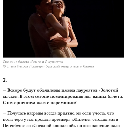
Сцена из балета «Ромео и Джульетта»
© Елена Лехова / Екатеринбургский театр оперы и балета
2.
— Вскоре будут объявлены имена лауреатов «Золотой
маски». В этом сезоне номинированы два ваших балета.
С нетерпением ждете церемонии?
— Получать награды всегда приятно, но если учесть, что
позавчера у нас прошла премьера «Жизели», сегодня мы в
Петербурге со «Снежной королевой», по возвращении надо