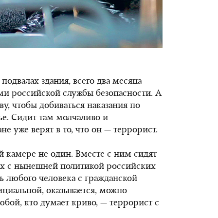
 подвалах здания, всего два месяца
ами российской службы безопасности. А
кву, чтобы добиваться наказания по
ье. Сидит там молчаливо и
е уже верят в то, что он — террорист.
й камере не один. Вместе с ним сидят
ых с нынешней политикой российских
рь любого человека с гражданской
ициальной, оказывается, можно
юбой, кто думает криво, — террорист с