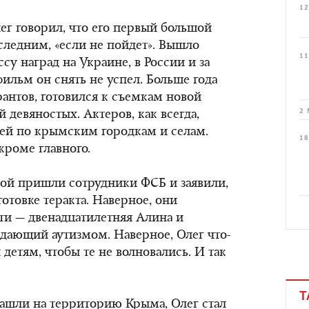
12
ег говорил, что его первый большой
следним, «если не пойдет». Вышло
11
су наград на Украине, в России и за
льм он снять не успел. Больше года
рантов, готовился к съемкам новой
2 
й девяностых. Актеров, как всегда,
ей по крымским городкам и селам.
18
кроме главного.
мой пришли сотрудники ФСБ и заявили,
готовке теракта. Наверное, они
ети — двенадцатилетняя Алина и
адающий аутизмом. Наверное, Олег что-
 детям, чтобы те не волновались. И так
Т
зашли на территорию Крыма, Олег стал