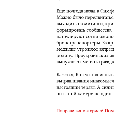
Еще полгода назад в Симф
Можно было передвигаться
выходить на митинги, крит
формировать сообщества.
патрулируют сотни омонов
бронетранспортеры. За кр
меджлис угрожают запрети
родину. Проукраинских а
вынуждают менять граждан
Кажется, Крым стал испыт
вытравливания инакомысли
настоящий теракт. А сидит
он в этой камере не один.
Понравился материал? Помо