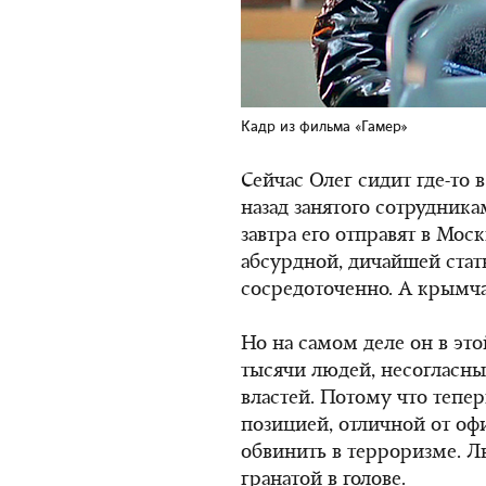
Кадр из фильма «Гамер»
Сейчас Олег сидит где-то в
назад занятого сотрудник
завтра его отправят в Мос
абсурдной, дичайшей стат
сосредоточенно. А крымчан
Но на самом деле он в это
тысячи людей, несогласн
властей. Потому что тепе
позицией, отличной от оф
обвинить в терроризме. Л
гранатой в голове.