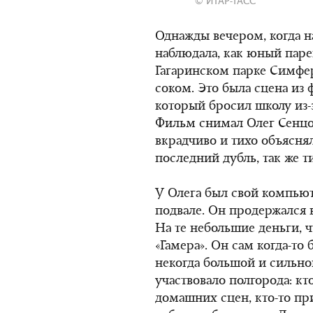
© ИТАР-ТАСС
Однажды вечером, когда н
наблюдала, как юный парен
Гагаринском парке Симферо
соком. Это была сцена из 
который бросил школу из
Фильм снимал Олег Сенцов,
вкрадчиво и тихо объяснял 
последний дубль, так же т
У Олега был свой компьют
подвале. Он продержался 
На те небольшие деньги, 
«Гамера». Он сам когда-то
некогда большой и сильно
участвовало полгорода: кт
домашних сцен, кто-то при