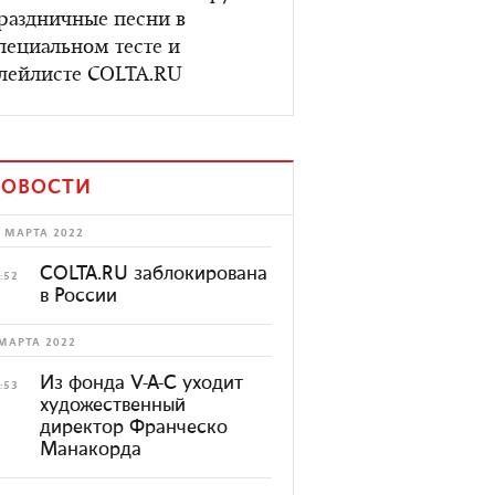
раздничные песни в
пециальном тесте и
лейлисте COLTA.RU
ОВОСТИ
 МАРТА 2022
COLTA.RU заблокирована
:52
в России
МАРТА 2022
Из фонда V-A-C уходит
:53
художественный
директор Франческо
Манакорда