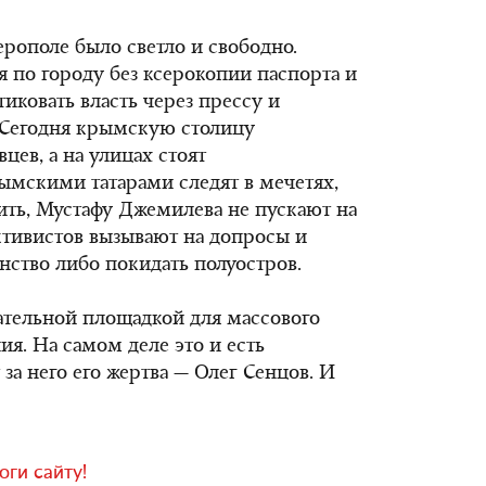
ерополе было светло и свободно.
 по городу без ксерокопии паспорта и
иковать власть через прессу и
 Сегодня крымскую столицу
цев, а на улицах стоят
ымскими татарами следят в мечетях,
ть, Мустафу Джемилева не пускают на
ктивистов вызывают на допросы и
ство либо покидать полуостров.
ательной площадкой для массового
я. На самом деле это и есть
 за него его жертва — Олег Сенцов. И
ги сайту!