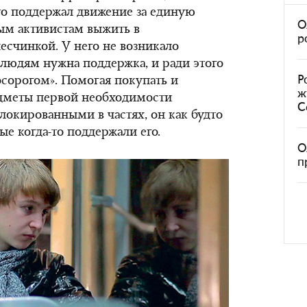
то поддержал движение за единую
О
ым активистам выжить в
р
есчинкой. У него не возникало
 людям нужна поддержка, и ради этого
Р
осорогом». Помогая покупать и
ж
едметы первой необходимости
С
локированными в частях, он как будто
ые когда-то поддержали его.
О
п