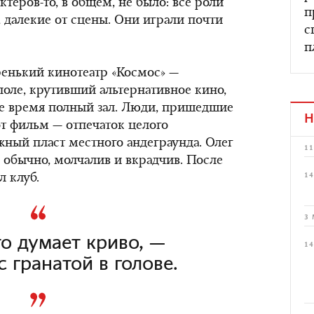
ктеров-то, в общем, не было: все роли
п
далекие от сцены. Они играли почти
с
п
ренький кинотеатр «Космос» —
оле, крутивший альтернативное кино,
ое время полный зал. Люди, пришедшие
Н
тот фильм — отпечаток целого
жный пласт местного андеграунда. Олег
11
к обычно, молчалив и вкрадчив. После
14
л клуб.
3 
о думает криво, —
14
с гранатой в голове.