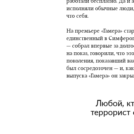
работали бесплатно. Да и а
исполняли обычные люди, 
что себя.
На премьере «Гамера» ста
единственный в Симфероп
— собрал впервые за долг
на показ, говорили, что э
поколения, показавший ва
был сосредоточен — и, ка
выпуска «Гамера» он закры
Любой, кт
террорист 