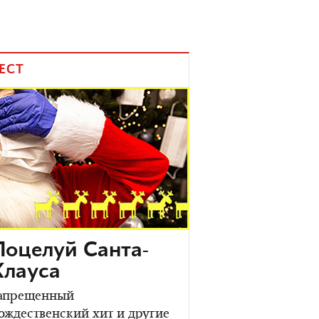
ЕСТ
Поцелуй Санта-
Клауса
апрещенный
ождественский хит и другие