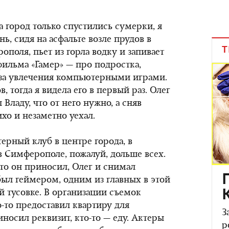
а город только спустились сумерки, я
ь, сидя на асфальте возле прудов в
Т
поля, пьет из горла водку и запивает
фильма «Гамер» — про подростка,
-за увлечения компьютерными играми.
 тогда я видела его в первый раз. Олег
Владу, что от него нужно, а сняв
ихо и незаметно уехал.
ерный клуб в центре города, в
в Симферополе, пожалуй, дольше всех.
что он приносил, Олег и снимал
 был геймером, одним из главных в этой
й тусовке. В организации съемок
о-то предоставил квартиру для
З
носил реквизит, кто-то — еду. Актеры
р