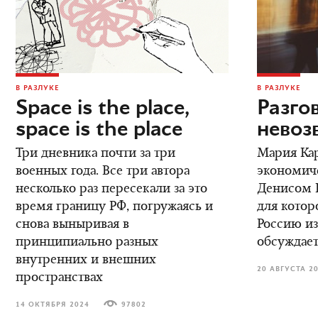
В РАЗЛУКЕ
В РАЗЛУКЕ
Space is the place,
Разго
space is the place
невоз
Три дневника почти за три
Мария Кар
военных года. Все три автора
экономич
несколько раз пересекали за это
Денисом К
время границу РФ, погружаясь и
для котор
снова выныривая в
Россию из
принципиально разных
обсуждает
внутренних и внешних
20 АВГУСТА 2
пространствах
14 ОКТЯБРЯ 2024
97802