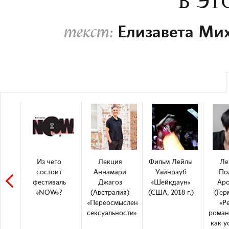
В Э
Елизавета Ми
текст:
Из чего
Лекция
Фильм Лейлы
Ле
состоит
Аннамари
Уайнрауб
По
фестиваль
Джагоз
«Шейкдаун»
Ар
«NOW»?
(Австралия)
(США, 2018 г.)
(Гер
«Переосмысление
«Р
сексуальности»
роман
как у