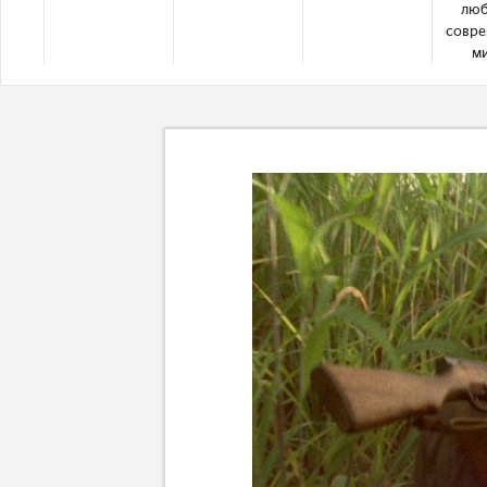
люб
совр
м