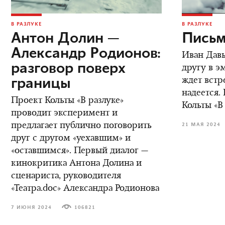
В РАЗЛУКЕ
В РАЗЛУКЕ
Антон Долин —
Письм
Александр Родионов:
Иван Дав
разговор поверх
другу в э
границы
ждет встре
надеется.
Проект Кольты «В разлуке»
Кольты «В
проводит эксперимент и
предлагает публично поговорить
21 МАЯ 2024
друг с другом «уехавшим» и
«оставшимся». Первый диалог —
кинокритика Антона Долина и
сценариста, руководителя
«Театра.doc» Александра Родионова
7 ИЮНЯ 2024
106821