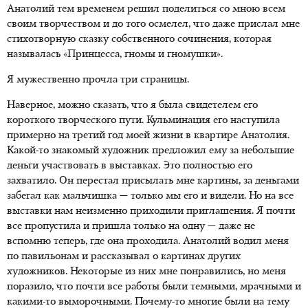
Анатолий тем временем решил поделиться со мною всем
своим творчеством и до того осмелел, что даже прислал мне
стихотворную сказку собственного сочинения, которая
называлась «Принцесса, гномы и гномушки».
Я мужественно прочла три страницы.
Наверное, можно сказать, что я была свидетелем его
короткого творческого пути. Кульминация его наступила
примерно на третий год моей жизни в квартире Анатолия.
Какой-то знакомый художник предложил ему за небольшие
деньги участвовать в выставках. Это полностью его
захватило. Он перестал присылать мне картины, за деньгами
забегал как мальчишка — только мы его и видели. Но на все
выставки нам неизменно приходили приглашения. Я почти
все пропустила и пришла только на одну — даже не
вспомню теперь, где она проходила. Анатолий водил меня
по павильонам и рассказывал о картинах других
художников. Некоторые из них мне понравились, но меня
поразило, что почти все работы были темными, мрачными и
какими-то выморочными. Почему-то многие были на тему