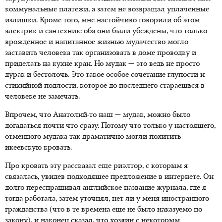
коммунальные платежи, а затем не возвращал уплаченные
излишки. Кроме того, мне настойчиво говорили об этом
электрик и сантехник: оба они были убеждены, что только
врожденное и напитанное жизнью мудачество могло
заставить человека так организовать в доме проводку и
приделать на кухне кран. Но мудак — это ведь не просто
дурак и бестолочь. Это такое особое сочетание глупости и
стихийной подлости, которое до последнего стараешься в
человеке не замечать.
Впрочем, что Анатолий-то наш — мудак, можно было
догадаться почти что сразу. Потому что только у настоящего,
отменного мудака так драматично могли похитить
икеевскую кровать.
Про кровать эту рассказал еще риэлтор, с которым я
связалась, увидев подходящее предложение в интернете. Он
долго переспрашивал английское название журнала, где я
тогда работала, затем уточнял, нет ли у меня иностранного
гражданства (что в те времена еще не было наказуемо по
закону), и наконец сказал, что хозяин с некоторым