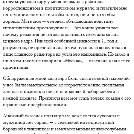
отдельную квартиру у меня не было: я работала
корреспондентом в политическом журнале, и платили мне
по тем временам не то чтобы плохо, но и не то чтобы
хорошо. Мать моя — человек, обладающий воистину
гипнотическим простодушием, — без конца удивлялась,
почему редакция не готова оплачивать съем жилья для
ценного кадра. Никакой особенной ценности в 21 год я,
разумеется, не представляла, о чем руководство журнала в
лице главного редактора не уставало напоминать. Но маме я
ни о чем таком не говорила. «Москва», — отвечала я на все ее
причитания.
Обнаруженная мной квартира была спасительной находкой:
у нее были замечательное месторасположение, посильная
для нас стоимость и почти одинаковый набор мебели в
каждой комнате. Препятствием мог стать только хозяин с его
странными предубеждениями.
Анатолий оказался подтянутым, даже слегка суховатым
мужчиной лет сорока — с седенькой интеллигентной
бородкой клинышком и замечательными нежно-голубыми