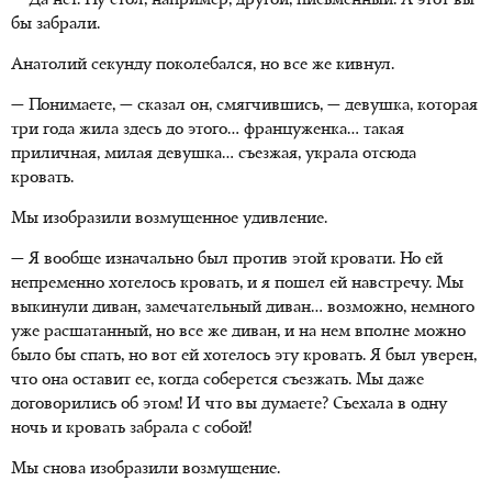
— Да нет. Ну стол, например, другой, письменный. А этот вы
бы забрали.
Анатолий секунду поколебался, но все же кивнул.
— Понимаете, — сказал он, смягчившись, — девушка, которая
три года жила здесь до этого… француженка… такая
приличная, милая девушка… съезжая, украла отсюда
кровать.
Мы изобразили возмущенное удивление.
— Я вообще изначально был против этой кровати. Но ей
непременно хотелось кровать, и я пошел ей навстречу. Мы
выкинули диван, замечательный диван… возможно, немного
уже расшатанный, но все же диван, и на нем вполне можно
было бы спать, но вот ей хотелось эту кровать. Я был уверен,
что она оставит ее, когда соберется съезжать. Мы даже
договорились об этом! И что вы думаете? Съехала в одну
ночь и кровать забрала с собой!
Мы снова изобразили возмущение.