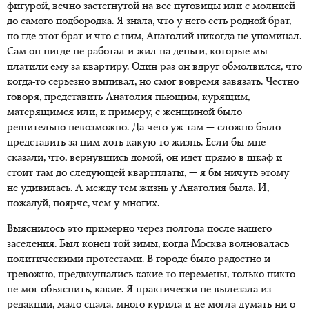
фигурой, вечно застегнутой на все пуговицы или с молнией
до самого подбородка. Я знала, что у него есть родной брат,
но где этот брат и что с ним, Анатолий никогда не упоминал.
Сам он нигде не работал и жил на деньги, которые мы
платили ему за квартиру. Один раз он вдруг обмолвился, что
когда-то серьезно выпивал, но смог вовремя завязать. Честно
говоря, представить Анатолия пьющим, курящим,
матерящимся или, к примеру, с женщиной было
решительно невозможно. Да чего уж там — сложно было
представить за ним хоть какую-то жизнь. Если бы мне
сказали, что, вернувшись домой, он идет прямо в шкаф и
стоит там до следующей квартплаты, — я бы ничуть этому
не удивилась. А между тем жизнь у Анатолия была. И,
пожалуй, поярче, чем у многих.
Выяснилось это примерно через полгода после нашего
заселения. Был конец той зимы, когда Москва волновалась
политическими протестами. В городе было радостно и
тревожно, предвкушались какие-то перемены, только никто
не мог объяснить, какие. Я практически не вылезала из
редакции, мало спала, много курила и не могла думать ни о