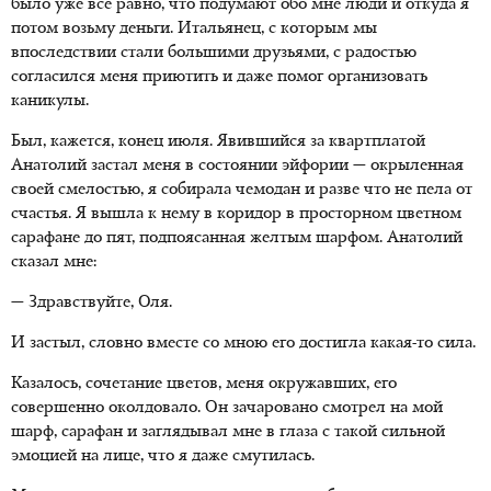
было уже все равно, что подумают обо мне люди и откуда я
потом возьму деньги. Итальянец, с которым мы
впоследствии стали большими друзьями, с радостью
согласился меня приютить и даже помог организовать
каникулы.
Был, кажется, конец июля. Явившийся за квартплатой
Анатолий застал меня в состоянии эйфории — окрыленная
своей смелостью, я собирала чемодан и разве что не пела от
счастья. Я вышла к нему в коридор в просторном цветном
сарафане до пят, подпоясанная желтым шарфом. Анатолий
сказал мне:
— Здравствуйте, Оля.
И застыл, словно вместе со мною его достигла какая-то сила.
Казалось, сочетание цветов, меня окружавших, его
совершенно околдовало. Он зачаровано смотрел на мой
шарф, сарафан и заглядывал мне в глаза с такой сильной
эмоцией на лице, что я даже смутилась.