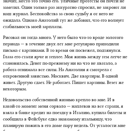
значит, место это точно его. Уличные протесты он почти не
заметил. Один только раз аккуратно спросил, не закроют ли
наш журнал. Беспокойства за свою судьбу я от него не
ожидала. Однако Анатолий тут же добавил, что его волнует
стабильность моей зарплаты.
Рисовал он тогда много. У него было что-то вроде золотого
периода — в течение двух лет мне регулярно приходили
письма с картинами. В то время он посвежел, подтянулся.
Глаза его стали ярче и теплее. Моя жизнь между тем легче не
становилась. Денег по-прежнему ни на что не хватало, а
работа отнимала все силы. На Анатолия я смотрела с
откровенной завистью. Москвич. Две квартиры. В одной
живет. Другую сдает. Не работает. Пишет картины. Везет же
некоторым.
Недовольство собственной жизнью крепло во мне. И в
какой-то момент меня сорвало — наплевав на все страхи, я
взяла в банке кредит на поездку в Италию, купила билеты и
сообщила в Фейсбуке едва знакомому итальянцу, что
планирую пожить в его доме пару недель. От усталости мне