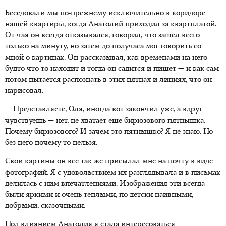
Беседовали мы по-прежнему исключительно в коридоре
нашей квартиры, когда Анатолий приходил за квартплатой.
От чая он всегда отказывался, говорил, что зашел всего
только на минуту, но затем до получаса мог говорить со
мной о картинах. Он рассказывал, как временами на него
будто что-то находит и тогда он садится и пишет — и как сам
потом пытается распознать в этих пятнах и линиях, что он
нарисовал.
— Представляете, Оля, иногда вот закончил уже, а вдруг
чувствуешь — нет, не хватает еще бирюзового пятнышка.
Почему бирюзового? И зачем это пятнышко? Я не знаю. Но
без него почему-то нельзя.
Свои картины он все так же присылал мне на почту в виде
фотографий. Я с удовольствием их разглядывала и в письмах
делилась с ним впечатлениями. Изображения эти всегда
были яркими и очень теплыми, по-детски наивными,
добрыми, сказочными.
Под влиянием Анатолия я стала интересоваться