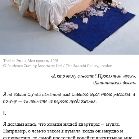
Трейси Эмин. Моя кровать. 1998
© Prudence Cuming Associates Ltd / The Saatchi Gallery, London
«А кто всему виноват? Проклятый мусье».
«Капитанская дочка»
Я на всякий случай изменила имя главного героя этого рассказа, а
почему — вы поймете из первого предложения.
I.
Я догадывалась, что хозяин нашей квартиры — мудак.
Например, о чем-то таком я думала, когда он занудно и
скрупулезно, до самой последней копейки высчитывал мне