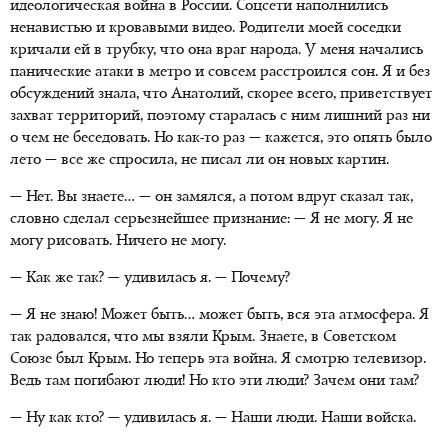
идеологическая война в России. Соцсети наполнились
ненавистью и кровавыми видео. Родители моей соседки
кричали ей в трубку, что она враг народа. У меня начались
панические атаки в метро и совсем расстроился сон. Я и без
обсуждений знала, что Анатолий, скорее всего, приветствует
захват территорий, поэтому старалась с ним лишний раз ни
о чем не беседовать. Но как-то раз — кажется, это опять было
лето — все же спросила, не писал ли он новых картин.
— Нет. Вы знаете… — он замялся, а потом вдруг сказал так,
словно сделал серьезнейшее признание: — Я не могу. Я не
могу рисовать. Ничего не могу.
— Как же так? — удивилась я. — Почему?
— Я не знаю! Может быть… может быть, вся эта атмосфера. Я
так радовался, что мы взяли Крым. Знаете, в Советском
Союзе был Крым. Но теперь эта война. Я смотрю телевизор.
Ведь там погибают люди! Но кто эти люди? Зачем они там?
— Ну как кто? — удивилась я. — Наши люди. Наши войска.