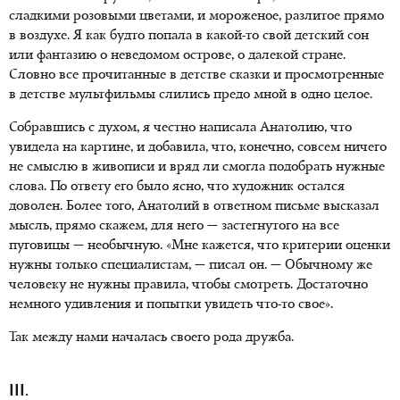
сладкими розовыми цветами, и мороженое, разлитое прямо
в воздухе. Я как будто попала в какой-то свой детский сон
или фантазию о неведомом острове, о далекой стране.
Словно все прочитанные в детстве сказки и просмотренные
в детстве мультфильмы слились предо мной в одно целое.
Собравшись с духом, я честно написала Анатолию, что
увидела на картине, и добавила, что, конечно, совсем ничего
не смыслю в живописи и вряд ли смогла подобрать нужные
слова. По ответу его было ясно, что художник остался
доволен. Более того, Анатолий в ответном письме высказал
мысль, прямо скажем, для него — застегнутого на все
пуговицы — необычную. «Мне кажется, что критерии оценки
нужны только специалистам, — писал он. — Обычному же
человеку не нужны правила, чтобы смотреть. Достаточно
немного удивления и попытки увидеть что-то свое».
Так между нами началась своего рода дружба.
III.