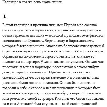
Квартира в тот же день стала нашей.
II.
В этой квартире я прожила пять лет. Первая моя соседка
съехалась со своим мужчиной, и ко мне затем подселилась
очень серьезная девушка — молодой преподаватель-филолог,
специалист по Пушкину, Лермонтову и Баратынскому,
которая быстро внушила Анатолию благоговейный трепет. Я
страшно завидовала ее умению вовремя его выпроваживать,
обрывать на полуслове и строго отчитывать за какие-то
недоделки в квартире. У меня так не получалось. Он мог час
простоять у меня в коридоре, рассказывая о каком-нибудь
деле, которое его занимало. При этом составить хоть
сколько-нибудь четкое представление о его жизни из этих
рассказов было довольно сложно. Он как бы никогда не
говорил о себе, а скорее о неких ситуациях, в которые был
вовлечен в это время, — о каком-нибудь споре с приятелем
или ремонте в своей квартире. Рассказы его были скучными,
да и сам Анатолий был скучным — всей своей суховатой