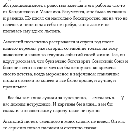
абстракционизмом, с радостью замечая в его работах что-то
от Кандинского и Малевича. Разумеется, мне была очевидна
и разница. Но писал он настолько бесхитростно, ни на что не
надеясь и ничего для себя не требуя, что я даже и не
пыталась ему где-то льстить.
Анатолий постепенно раскрывался и спустя год после
нашего переезда уже говорил со мной не только на тему
живописи и каких-то текущих событий своей жизни. Так, он
вдруг рассказал, что буквально боготворит Советский Союз и
больше всего на свете мечтал бы вернуться во времена
своего детства, когда мороженое в вафельном стаканчике
стоило столько-то копеек и все было проще, и лучше, и
правильнее.
— Вас бы там тогда судили за тунеядство, — смеялась я. — У
вас доходы нетрудовые. И картины бы ваши… вам бы
сказали, что советскому народу такое не нужно.
Анатолий ничего смешного в моих словах не видел. Он как-
то серьезно пожал плечами и степенно сказал: