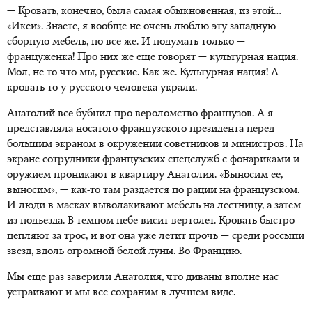
— Кровать, конечно, была самая обыкновенная, из этой…
«Икеи». Знаете, я вообще не очень люблю эту западную
сборную мебель, но все же. И подумать только —
француженка! Про них же еще говорят — культурная нация.
Мол, не то что мы, русские. Как же. Культурная нация! А
кровать-то у русского человека украли.
Анатолий все бубнил про вероломство французов. А я
представляла носатого французского президента перед
большим экраном в окружении советников и министров. На
экране сотрудники французских спецслужб с фонариками и
оружием проникают в квартиру Анатолия. «Выносим ее,
выносим», — как-то там раздается по рации на французском.
И люди в масках выволакивают мебель на лестницу, а затем
из подъезда. В темном небе висит вертолет. Кровать быстро
цепляют за трос, и вот она уже летит прочь — среди россыпи
звезд, вдоль огромной белой луны. Во Францию.
Мы еще раз заверили Анатолия, что диваны вполне нас
устраивают и мы все сохраним в лучшем виде.