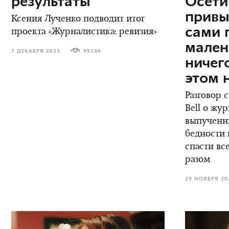
результаты
Осети
привы
Ксения Лученко подводит итог
сами 
проекта «Журналистика: ревизия»
мален
7 ДЕКАБРЯ 2023
99330
ничег
этом 
Разговор 
Bell о жу
выпученны
бедности 
спасти вс
разом
29 НОЯБРЯ 20