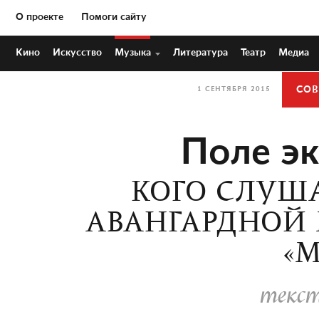
О проекте
Помоги сайту
Кино
Искусство
Музыка
Литература
Театр
Медиа
СОВ
1 СЕНТЯБРЯ 2015
Поле э
КОГО СЛУША
АВАНГАРДНОЙ М
«М
текст