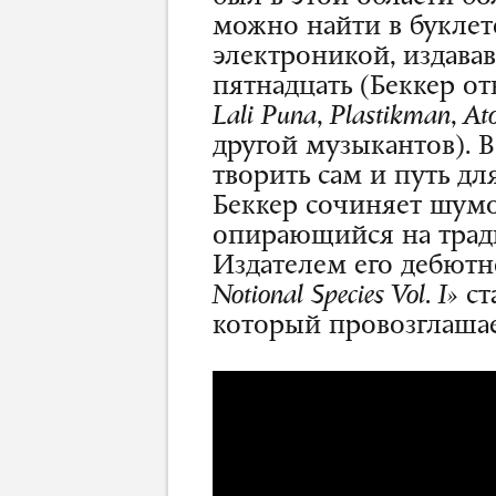
можно найти в буклет
электроникой, издава
пятнадцать (Беккер от
Lali
Puna
,
Plastikman
,
At
другой музыкантов). 
творить сам и путь дл
Беккер сочиняет шумо
опирающийся на тради
Издателем его дебют
Notional Species Vol. I
»
ст
который провозглашае