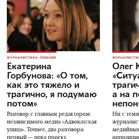
ЖУРНАЛИСТИКА: РЕВИЗИЯ
ЖУРНАЛИСТИК
Екатерина
Олег 
Горбунова: «О том,
«Ситу
как это тяжело и
трагич
трагично, я подумаю
а на 
потом»
непон
Разговор с главным редактором
Ни с теми
независимого медиа «Адвокатская
журналис
улица». Точнее, два разговора:
медийным
первый — пока проект,
оппозици