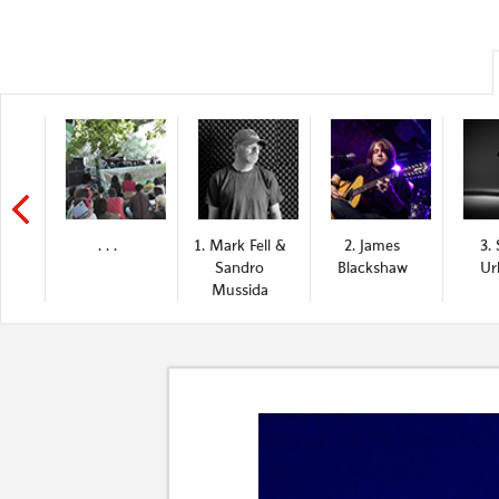
. . .
1. Mark Fell &
2. James
3. 
Sandro
Blackshaw
Ur
Mussida