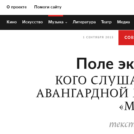
О проекте
Помоги сайту
Кино
Искусство
Музыка
Литература
Театр
Медиа
СОВ
1 СЕНТЯБРЯ 2015
Поле э
КОГО СЛУША
АВАНГАРДНОЙ М
«М
текст