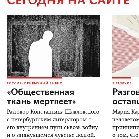
СЕГОДНЯ НА САЙТЕ
РОССИЯ: ПРИВЫЧНЫЙ ВЫВИХ
В РАЗЛУКЕ
«Общественная
Разго
ткань мертвеет»
остав
Разговор Константина Шавловского
Мария Кар
с петербургским литератором о
человеком
его внутреннем пути сквозь войну
принципиа
и о затянувшемся чувстве долгой,
о том, что