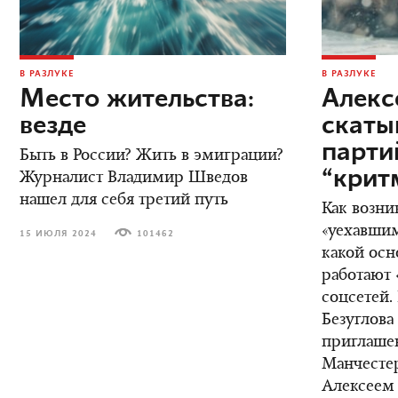
В РАЗЛУКЕ
В РАЗЛУКЕ
Место жительства:
Алекс
везде
скаты
парт
Быть в России? Жить в эмиграции?
“крит
Журналист Владимир Шведов
нашел для себя третий путь
Как возни
«уехавшим
15 ИЮЛЯ 2024
101462
какой осн
работают 
соцсетей.
Безуглова
приглаше
Манчестер
Алексеем