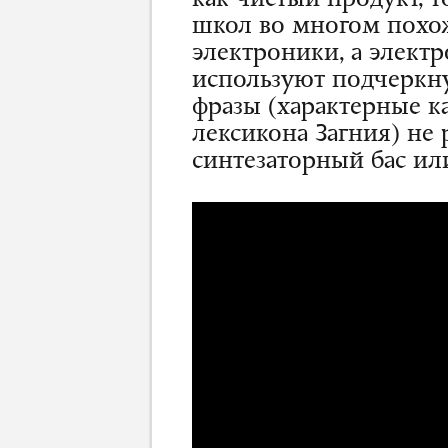
как чистый продукт, т
школ во многом похож
электроники, а электр
используют подчеркн
фразы (характерные к
лексикона Загния) не
синтезаторный бас ил