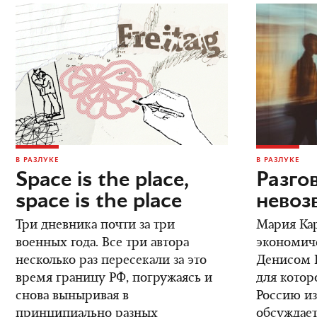
В РАЗЛУКЕ
В РАЗЛУКЕ
Space is the place,
Разго
space is the place
невоз
Три дневника почти за три
Мария Кар
военных года. Все три автора
экономич
несколько раз пересекали за это
Денисом К
время границу РФ, погружаясь и
для котор
снова выныривая в
Россию из
принципиально разных
обсуждает