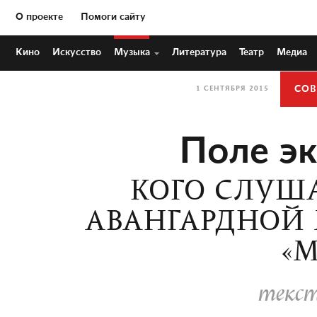
О проекте
Помоги сайту
Кино
Искусство
Музыка
Литература
Театр
Медиа
СОВ
1 СЕНТЯБРЯ 2015
Поле э
КОГО СЛУША
АВАНГАРДНОЙ М
«М
текст