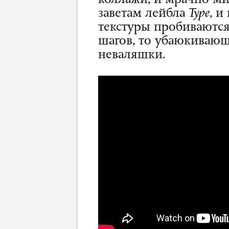
коллажи, и мрачно-ми
заветам лейбла
Type
, и
текстуры пробиваются
шагов, то убаюкивающ
неваляшки.