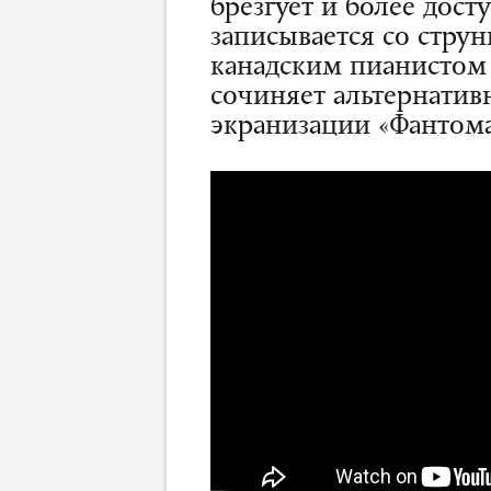
брезгует и более дост
записывается со стру
канадским пианисто
сочиняет альтернатив
экранизации «Фантома