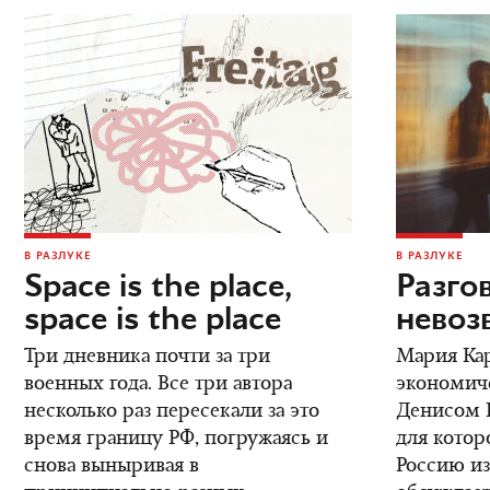
В РАЗЛУКЕ
В РАЗЛУКЕ
Space is the place,
Разго
space is the place
невоз
Три дневника почти за три
Мария Кар
военных года. Все три автора
экономич
несколько раз пересекали за это
Денисом К
время границу РФ, погружаясь и
для котор
снова выныривая в
Россию из