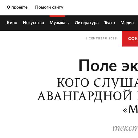
О проекте
Помоги сайту
Кино
Искусство
Музыка
Литература
Театр
Медиа
СОВ
1 СЕНТЯБРЯ 2015
Поле э
КОГО СЛУША
АВАНГАРДНОЙ М
«М
текст