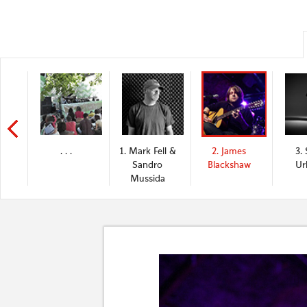
. . .
1. Mark Fell &
2. James
3. 
Sandro
Blackshaw
Ur
Mussida