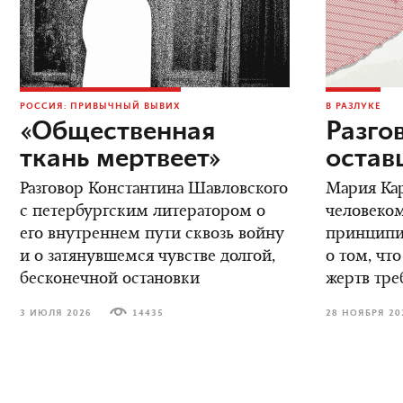
РОССИЯ: ПРИВЫЧНЫЙ ВЫВИХ
В РАЗЛУКЕ
«Общественная
Разго
ткань мертвеет»
остав
Разговор Константина Шавловского
Мария Кар
с петербургским литератором о
человеком
его внутреннем пути сквозь войну
принципиа
и о затянувшемся чувстве долгой,
о том, что
бесконечной остановки
жертв тре
3 ИЮЛЯ 2026
14435
28 НОЯБРЯ 20