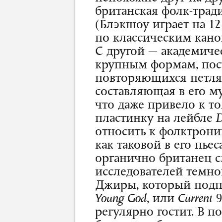
британская фолк-трад
(Блэкшоу играет на 12
по классическим кано
С другой — академиче
крупным формам, пос
повторяющихся петля
составляющая в его м
что даже привело к т
пластинку на лейбле
D
относить к фолктроник
как таковой в его пьес
органично британец 
исследователей темно
Джиры, который подп
Young
God
, или
Current
9
регулярно гостит. В п