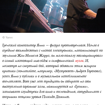
© Yanni
Греческий композитор Янни — фигура противоречивая. Начав в
середине восьмидесятых с чистой электроники, напоминающей по
звучанию Жан-Мишеля Жарра, он мало-помалу эволюционировал
в самый настоящий нью-эйдж и симфонический
музак
. И,
несмотря на смертный бой, который объявили этим жанрам
критики (почитайте, например, «Музпросвет» Андрея Горохова),
успех Янни у публики и в музыкальном истеблишменте
впечатляет. Вот уже лет тридцать он собирает на свои
выступления огромные залы, номинируется на «Грэмми»,
записывает саундтреки для кино и телевидения, сотрудничает с
оперными певцами уровня Пласидо Доминго.