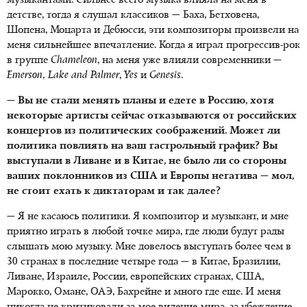
музыкантами. Сильнее всего музыка влияла на меня в
детстве, тогда я слушал классиков — Баха, Бетховена,
Шопена, Моцарта и Дебюсси, эти композиторы произвели на
меня сильнейшее впечатление. Когда я играл прогрессив-рок
в группе
Chameleon
, на меня уже влияли современники —
Emerson
,
Lake
and
Palmer
,
Yes
и
Genesis
.
— Вы не стали менять планы и едете в Россию, хотя
некоторые артисты сейчас отказываются от российских
концертов из политических соображений. Может ли
политика повлиять на ваш гастрольный график? Вы
выступали в Ливане и в Китае, не было ли со стороны
ваших поклонников из США и Европы негатива — мол,
не стоит ехать к диктаторам и так далее?
— Я не касаюсь политики. Я композитор и музыкант, и мне
приятно играть в любой точке мира, где люди будут рады
слышать мою музыку. Мне довелось выступать более чем в
30 странах в последние четыре года — в Китае, Бразилии,
Ливане, Израиле, России, европейских странах, США,
Марокко, Омане, ОАЭ, Бахрейне и много где еще. И меня