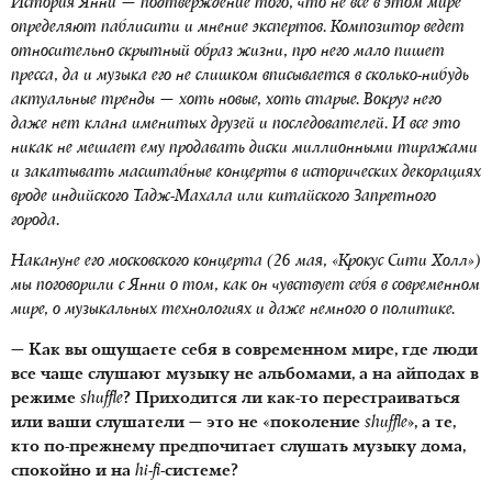
История Янни — подтверждение того, что не все в этом мире
определяют паблисити и мнение экспертов. Композитор ведет
относительно скрытный образ жизни, про него мало пишет
пресса, да и музыка его не слишком вписывается в сколько-нибудь
актуальные тренды — хоть новые, хоть старые. Вокруг него
даже нет клана именитых друзей и последователей. И все это
никак не мешает ему продавать диски миллионными тиражами
и закатывать масштабные концерты в исторических декорациях
вроде индийского Тадж-Махала или китайского Запретного
города.
Накануне его московского концерта (26 мая, «Крокус Сити Холл»)
мы поговорили с Янни о том, как он чувствует себя в современном
мире, о музыкальных технологиях и даже немного о политике.
— Как вы ощущаете себя в современном мире, где люди
все чаще слушают музыку не альбомами, а на айподах в
режиме
shuffle
? Приходится ли как-то перестраиваться
или ваши слушатели — это не «поколение
shuffle
», а те,
кто по-прежнему предпочитает слушать музыку дома,
спокойно и на
hi
-
fi
-системе?