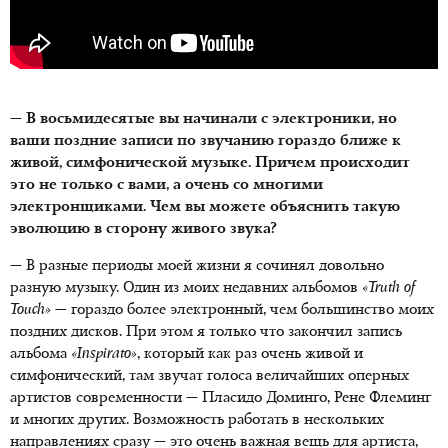
— В восьмидесятые вы начинали с электроники, но
ваши поздние записи по звучанию гораздо ближе к
живой, симфонической музыке. Причем происходит
это не только с вами, а очень со многими
электронщиками. Чем вы можете объяснить такую
эволюцию в сторону живого звука?
— В разные периоды моей жизни я сочинял довольно
разную музыку. Один из моих недавних альбомов
«
Truth
of
Touch
»
— гораздо более электронный, чем большинство моих
поздних дисков. При этом я только что закончил запись
альбома
«
Inspirato
»
, который как раз очень живой и
симфонический, там звучат голоса величайших оперных
артистов современности — Пласидо Доминго, Рене Флеминг
и многих других. Возможность работать в нескольких
направлениях сразу — это очень важная вещь для артиста,