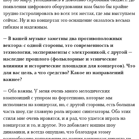
шоу по миру, укладываясь в довольно скромный бюджет. До
появления цифрового оборудования нам было бы крайне
трудно гастролировать во всех тех местах, где мы выступаем
сейчас. Ну и на концертах это оснащение оказалось весьма
гибким и надежным.
— В вашей музыке заметны два противоположных
вектора: с одной стороны, это современность и
технология, эксперименты с электроникой, с другой —
наследие прошлого (фольклорные и этнические
влияния и исторические площадки для концертов). Что
для вас цель, а что средство? Какое из направлений
важнее?
— Оба важны. У меня очень много мелодических
композиций с упором на фортепиано, которые мы
исполняем на концертах, но, с другой стороны, есть большая
часть шоу, где главную роль играют синтезаторы. Оба этих
стиля мне очень нравятся, и я рад, что удается играть на
концертах и то, и другое. Это добавляет нашим шоу
динамики, я всегда ощущаю, что благодаря этому