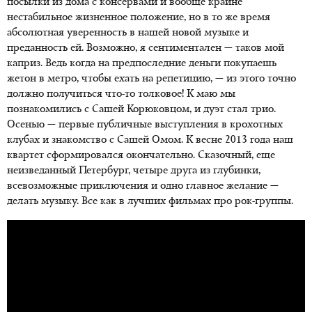
посылки из дома с консервами и вообще крайне
нестабильное жизненное положение, но в то же время
абсолютная уверенность в нашей новой музыке и
преданность ей. Возможно, я сентиментален — таков мой
каприз. Ведь когда на предпоследние деньги покупаешь
жетон в метро, чтобы ехать на репетицию, — из этого точно
должно получиться что-то толковое! К маю мы
познакомились с Сашей Корюковцом, и дуэт стал трио.
Осенью — первые публичные выступления в крохотных
клубах и знакомство с Сашей Омом. К весне 2013 года наш
квартет сформировался окончательно. Сказочный, еще
неизведанный Петербург, четыре друга из глубинки,
всевозможные приключения и одно главное желание —
делать музыку. Все как в лучших фильмах про рок-группы.