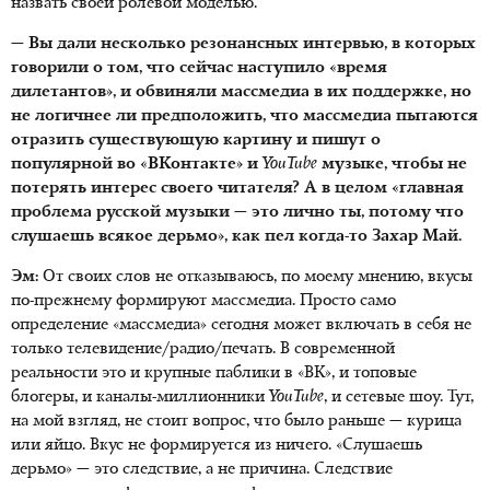
назвать своей ролевой моделью.
— Вы дали несколько резонансных интервью, в которых
говорили о том, что сейчас наступило «время
дилетантов», и обвиняли массмедиа в их поддержке, но
не логичнее ли предположить, что массмедиа пытаются
отразить существующую картину и пишут о
популярной во «ВКонтакте» и
Y
ou
T
ube
музыке, чтобы не
потерять интерес своего читателя? А в целом «главная
проблема русской музыки — это лично ты, потому что
слушаешь всякое дерьмо», как пел когда-то Захар Май.
Эм:
От своих слов не отказываюсь, по моему мнению, вкусы
по-прежнему формируют массмедиа. Просто само
определение «массмедиа» сегодня может включать в себя не
только телевидение/радио/печать. В современной
реальности это и крупные паблики в «ВК», и топовые
блогеры, и каналы-миллионники
YouTube
, и сетевые шоу. Тут,
на мой взгляд, не стоит вопрос, что было раньше — курица
или яйцо. Вкус не формируется из ничего. «Слушаешь
дерьмо» — это следствие, а не причина. Следствие