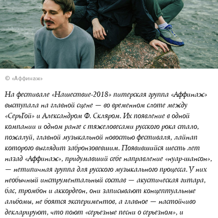
© «Аффинаж»
На фестивале «Нашествие-2018» питерская группа «Аффинаж»
выступала на главной сцене — во временном слоте между
«СерьГой» и Александром Ф. Скляром. Их появление в одной
компании и одном ранге с тяжеловесами русского рока стало,
пожалуй, главной музыкальной новостью фестиваля, лайнап
которого выглядит забронзовевшим. Появившийся шесть лет
назад «Аффинаж», придумавший себе направление «нуар-шансон»,
— нетипичная группа для русского музыкального процесса. У них
необычный инструментальный состав — акустическая гитара,
бас, тромбон и аккордеон, они записывают концептуальные
альбомы, не боятся экспериментов, а главное — настойчиво
декларируют, что поют «серьезные песни о серьезном», и