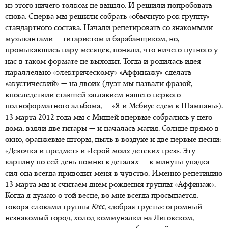
из этого ничего толком не вышло. И решили попробовать
снова. Сперва мы решили собрать «обычную рок-группу»
стандартного состава. Начали репетировать со знакомыми
музыкантами — гитаристом и барабанщиком, но,
промыкавшись пару месяцев, поняли, что ничего путного у
нас в таком формате не выходит. Тогда и родилась идея
параллельно «электрическому» «Аффинажу» сделать
«акустический» — на двоих (дуэт мы назвали фразой,
впоследствии ставшей заглавием нашего первого
полноформатного альбома, — «Я и Мебиус едем в Шампань»).
13 марта 2012 года мы с Мишей впервые собрались у него
дома, взяли две гитары — и началась магия. Солнце прямо в
окно, оранжевые шторы, пыль в воздухе и две первые песни:
«Девочка и предмет» и «Герой моих детских грез». Эту
картину по сей день помню в деталях — в минуты упадка
сил она всегда приводит меня в чувство. Именно репетицию
13 марта мы и считаем днем рождения группы «Аффинаж».
Когда я думаю о той весне, во мне всегда просыпается,
говоря словами группы
Krec
, «добрая грусть»: огромный
незнакомый город, холод коммуналки на Лиговском,