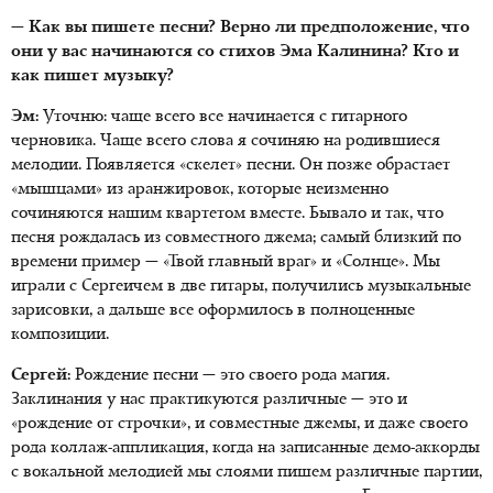
— Как вы пишете песни? Верно ли предположение, что
они у вас начинаются со стихов Эма Калинина? Кто и
как пишет музыку?
Эм:
Уточню: чаще всего все начинается с гитарного
черновика. Чаще всего слова я сочиняю на родившиеся
мелодии. Появляется «скелет» песни. Он позже обрастает
«мышцами» из аранжировок, которые неизменно
сочиняются нашим квартетом вместе. Бывало и так, что
песня рождалась из совместного джема; самый близкий по
времени пример — «Твой главный враг» и «Солнце». Мы
играли с Сергеичем в две гитары, получились музыкальные
зарисовки, а дальше все оформилось в полноценные
композиции.
Сергей:
Рождение песни — это своего рода магия.
Заклинания у нас практикуются различные — это и
«рождение от строчки», и совместные джемы, и даже своего
рода коллаж-аппликация, когда на записанные демо-аккорды
с вокальной мелодией мы слоями пишем различные партии,