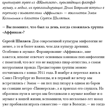
критикуют героев из «ВКонтакте», производящих фастфуд-
музыку, и медиа, их пропагандирующие. Денис Бояринов вступил в
переписку с основателями «Аффинажа» — вокалистом Эмом
Калининым и басистом Сергеем Шиляевым.
— Вы помните, что был за день, когда сложилась группа
«Аффинаж»?
Сергей Шиляев:
Для современной культуры мифология не
менее, а то и более важна, чем для культур древних.
Особенно в музыке. Формирование «Аффинажа», мне
кажется, вполне отвечает основным канонам поп-мифологии
с пометкой, что все это не выдумка пиар-агентства, а самая
натуральная правда. Предысторию группы можно
отсчитывать с конца 2011 года. В ноябре я переехал жить в
Санкт-Петербург из Вологды, и в первый же вечер мы
встретились с Эмом — он пел под гитару в одном из баров
на станции метро «Пионерская», а я приехал его слушать. На
обратном пути в метро мы беседовали о музыке вообще и о
музыке в нашей жизни, вспомнили, что несколько лет назад
уже пробовали играть совместно — еще в Вологде, — но тогда