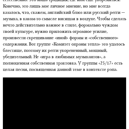
естественно. Это наша традиция, где нам еще укореняться?
Конечно, это лишь мое личное мнение, но мне всегда
казалось, что, скажем, английский блюз или русский регги —
музыка, в каком-то смысле висящая в воздухе. Чтобы сделать
нечто действительно важное в стиле, формально чуждом
твоей культуре, нужно приложить огромное усилие,
произвести скрещивание «иной» формы и «собственного»
содержания. Вот группе «Комитет охраны тепла» это удалось
блестяще, поэтому их регги укорененный, мощный,
убедительный. Не «игра в любимых музыкантов», а
полноценная собственная трактовка. У группы «25/17» есть
целая песня, посвященная данной теме в контексте рэпа.