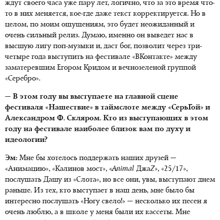
ждут своего часа уже пару лет, логично, что за это время что-
то в них меняется, кое-где даже текст корректируется. Но в
целом, по моим ощущениям, это будет неожиданный и
очень сильный релиз. Думаю, именно он выведет нас в
высшую лигу поп-музыки и, даст бог, позволит через три-
четыре года выступить на фестивале «ВКонтакте» между
заматеревшим Егором Кридом и вечнозеленой группой
«Серебро».
— В этом году вы выступаете на главной сцене
фестиваля «Нашествие» в таймслоте между «СерьГой» и
Александром Ф. Скляром. Кто из выступающих в этом
году на фестивале наиболее близок вам по духу и
идеологии?
Эм:
Мне бы хотелось поддержать наших друзей —
«Анимацию», «Калинов мост», «
Animal
Джа
Z
», «25/17»,
послушать Дашу из «Слота», но все они, увы, выступают днем
раньше. Из тех, кто выступает в наш день, мне было бы
интересно послушать «Ногу свело!» — несколько их песен я
очень люблю, а в школе у меня были их кассеты. Мне