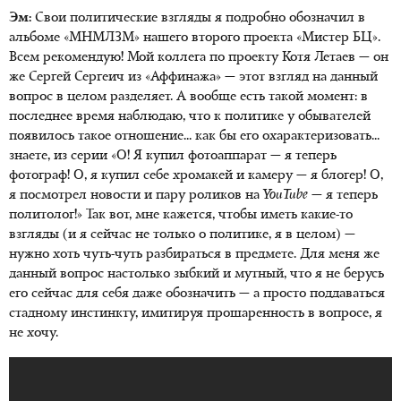
Эм:
Свои политические взгляды я подробно обозначил в
альбоме «МНМЛЗМ» нашего второго проекта «Мистер БЦ».
Всем рекомендую! Мой коллега по проекту Котя Летаев — он
же Сергей Сергеич из «Аффинажа» — этот взгляд на данный
вопрос в целом разделяет. А вообще есть такой момент: в
последнее время наблюдаю, что к политике у обывателей
появилось такое отношение... как бы его охарактеризовать...
знаете, из серии «О! Я купил фотоаппарат — я теперь
фотограф! О, я купил себе хромакей и камеру — я блогер! О,
я посмотрел новости и пару роликов на
You
T
ube
— я теперь
политолог!» Так вот, мне кажется, чтобы иметь какие-то
взгляды (и я сейчас не только о политике, я в целом) —
нужно хоть чуть-чуть разбираться в предмете. Для меня же
данный вопрос настолько зыбкий и мутный, что я не берусь
его сейчас для себя даже обозначить — а просто поддаваться
стадному инстинкту, имитируя прошаренность в вопросе, я
не хочу.