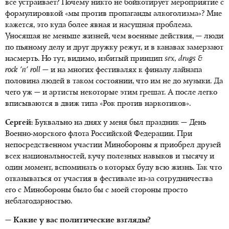
все устраивает? Почему никто не бойкотирует мероприятие с
формулировкой «мы против пропаганды алкоголизма»? Мне
кажется, это куда более явная и насущная проблема.
Уносящая не меньше жизней, чем военные действия, — люди
по пьяному делу и друг дружку режут, и в канавах замерзают
насмерть. Но тут, видимо, избитый принцип
sex, drugs &
rock 'n' roll
— и на многих фестивалях к финалу лайнапа
половина людей в таком состоянии, что им не до музыки. Да
чего уж — и артисты некоторые этим грешат. А после легко
вписываются в движ типа «Рок против наркотиков».
Сергей:
Буквально на днях у меня был праздник — День
Военно-морского флота Российской Федерации. При
непосредственном участии Минобороны я приобрел друзей
всех национальностей, кучу полезных навыков и тысячу и
один момент, вспоминать о которых буду всю жизнь. Так что
отказываться от участия в фестивале из-за сотрудничества
его с Минобороны было бы с моей стороны просто
неблагодарностью.
— Какие у вас политические взгляды?