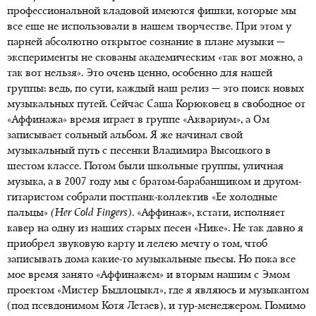
профессиональной кладовой имеются фишки, которые мы
все еще не использовали в нашем творчестве. При этом у
парней абсолютно открытое сознание в плане музыки —
эксперименты не скованы академическим «так вот можно, а
так вот нельзя». Это очень ценно, особенно для нашей
группы: ведь, по сути, каждый наш релиз — это поиск новых
музыкальных путей. Сейчас Саша Корюковец в свободное от
«Аффинажа» время играет в группе «Аквариум», а Ом
записывает сольный альбом. Я же начинал свой
музыкальный путь с песенки Владимира Высоцкого в
шестом классе. Потом были школьные группы, уличная
музыка, а в 2007 году мы с братом-барабанщиком и другом-
гитаристом собрали постпанк-коллектив «Ее холодные
пальцы»
(
Her
Cold
Fingers
)
. «Аффинаж», кстати, исполняет
кавер на одну из наших старых песен «Нике». Не так давно я
приобрел звуковую карту и лелею мечту о том, чтоб
записывать дома какие-то музыкальные пьесы. Но пока все
мое время занято «Аффинажем» и вторым нашим с Эмом
проектом «Мистер Быдлоцыкл», где я являюсь и музыкантом
(под псевдонимом Котя Летаев), и тур-менеджером. Помимо