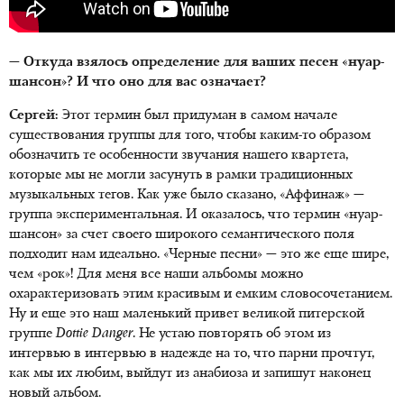
— Откуда взялось определение для ваших песен «нуар-
шансон»? И что оно для вас означает?
Сергей:
Этот термин был придуман в самом начале
существования группы для того, чтобы каким-то образом
обозначить те особенности звучания нашего квартета,
которые мы не могли засунуть в рамки традиционных
музыкальных тегов. Как уже было сказано, «Аффинаж» —
группа экспериментальная. И оказалось, что термин «нуар-
шансон» за счет своего широкого семантического поля
подходит нам идеально. «Черные песни» — это же еще шире,
чем «рок»! Для меня все наши альбомы можно
охарактеризовать этим красивым и емким словосочетанием.
Ну и еще это наш маленький привет великой питерской
группе
Dottie Danger
. Не устаю повторять об этом из
интервью в интервью в надежде на то, что парни прочтут,
как мы их любим, выйдут из анабиоза и запишут наконец
новый альбом.