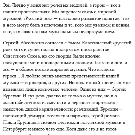
Эм:
Лично у меня нет ролевых моделей, а герои — все в
наших произведениях. Мы ощущаем связь с мировой
музыкой. «Русский рок» — настолько размытое понятие, что
в него могут быть включены и те, кого мы уважаем и ценим,
и те, кто кажется нам музыкальным недоразумением.
Сергей:
Абсолютно согласен с Эмом. Классический «русский
рок» хоть и существовал в закрытом пространстве
Советского Союза, но его творцы были вполне
наслушанными и прошаренными людьми. Так что и они, и
мы — в общем потоке мировой музыки. Что касается
героев… Я люблю очень многих представителей нашей
музыки — и рокеров, и других. Но подлинный трепет во мне
вызывают лишь несколько человек. Один из них — Сергей
Курехин. И тут речь далеко не только о музыке, но и о
масштабе личности, смелости и дерзости творческих
замыслов, дикой карнавальности реализаций. Курехин —
настоящий демиург, «человек и пароход», герой романа
Павла Крусанова, символ фестиваля актуальной музыки в
Петербурге и много чего еще. Хотя даже его я не готов