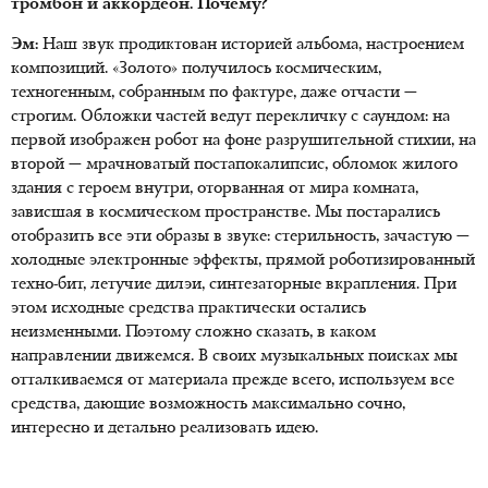
тромбон и аккордеон. Почему?
Эм:
Наш звук продиктован историей альбома, настроением
композиций. «Золото» получилось космическим,
техногенным, собранным по фактуре, даже отчасти —
строгим. Обложки частей ведут перекличку с саундом: на
первой изображен робот на фоне разрушительной стихии, на
второй — мрачноватый постапокалипсис, обломок жилого
здания с героем внутри, оторванная от мира комната,
зависшая в космическом пространстве. Мы постарались
отобразить все эти образы в звуке: стерильность, зачастую —
холодные электронные эффекты, прямой роботизированный
техно-бит, летучие дилэи, синтезаторные вкрапления. При
этом исходные средства практически остались
неизменными. Поэтому сложно сказать, в каком
направлении движемся. В своих музыкальных поисках мы
отталкиваемся от материала прежде всего, используем все
средства, дающие возможность максимально сочно,
интересно и детально реализовать идею.