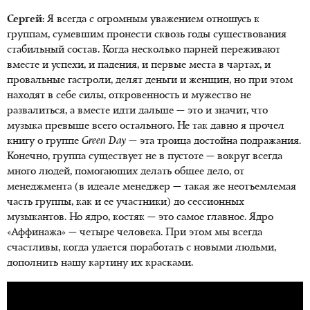
Сергей:
Я всегда с огромным уважением отношусь к
группам, сумевшим пронести сквозь годы существования
стабильный состав. Когда несколько парней переживают
вместе и успехи, и падения, и первые места в чартах, и
провальные гастроли, делят деньги и женщин, но при этом
находят в себе силы, откровенность и мужество не
развалиться, а вместе идти дальше — это и значит, что
музыка превыше всего остального. Не так давно я прочел
книгу о группе
Green
Day
— эта троица достойна подражания.
Конечно, группа существует не в пустоте — вокруг всегда
много людей, помогающих делать общее дело, от
менеджмента (в идеале менеджер — такая же неотъемлемая
часть группы, как и ее участники) до сессионных
музыкантов. Но ядро, костяк — это самое главное. Ядро
«Аффинажа» — четыре человека. При этом мы всегда
счастливы, когда удается поработать с новыми людьми,
дополнить нашу картину их красками.