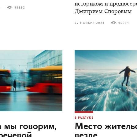
историком и продюсер
4
99982
Дмитрием Споровым
22 НОЯБРЯ 2024
96634
В РАЗЛУКЕ
 мы говорим,
Место жительс
речевой
везде