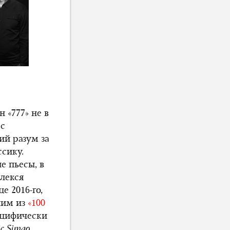
 «777» не в
 с
ий разум за
сику.
 пьесы, в
лекся
е 2016-го,
ним из
«100
ецифически
c Simao