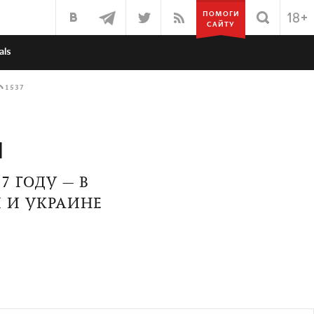
ПОМОГИ
САЙТУ
als
1537
и
 ГОДУ — В
 И УКРАИНЕ