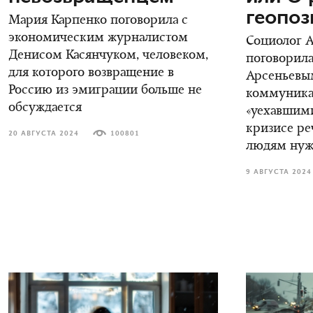
геопо
Мария Карпенко поговорила с
экономическим журналистом
Социолог 
Денисом Касянчуком, человеком,
поговорила
для которого возвращение в
Арсеньевы
Россию из эмиграции больше не
коммуника
обсуждается
«уехавшими
кризисе ре
20 АВГУСТА 2024
100801
людям нуж
9 АВГУСТА 2024