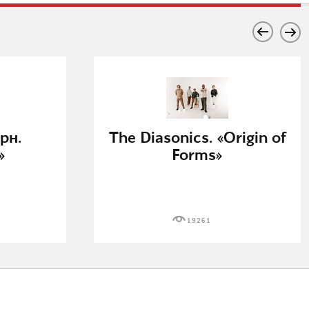
рн.
The Diasonics. «Origin of
»
Forms»
19261