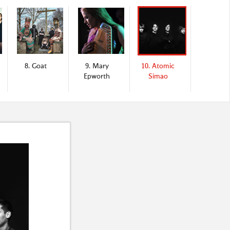
8. Goat
9. Mary
10. Atomic
Epworth
Simao