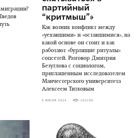
партийный
 эмиграции?
“критмыш”»
Шведов
путь
Как возник конфликт между
«уехавшими» и «оставшимися», на
какой основе он стоит и как
работают «бурлящие ритуалы»
соцсетей. Разговор Дмитрия
Безуглова с социологом,
приглашенным исследователем
Манчестерского университета
Алексеем Титковым
6 ИЮЛЯ 2024
102196