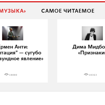
 МУЗЫКА»
САМОЕ ЧИТАЕМОЕ
Ермен Анти:
Дима Мидбо
птация” — сугубо
«Признаки
аундное явление»
18880
18363