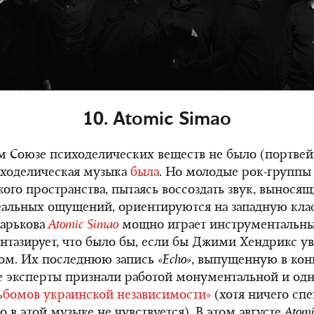
10. Atomic Simao
м Союзе психоделических веществ не было (портвейн
сиходелическая музыка
была
. Но молодые рок-группы
кого пространства, пытаясь воссоздать звук, выносящ
альных ощущений, ориентируются на западную клас
Харькова
Atomic Simao
мощно играет инструментальные
нтазирует, что было бы, если бы Джими Хендрикс ув
зом. Их последнюю запись
«Echo»
, выпущенную в конц
е эксперты признали работой монументальной и од
ьбомов украинской независимости»
(хотя ничего сп
о в этой музыке не чувствуется). В этом августе
Atomi