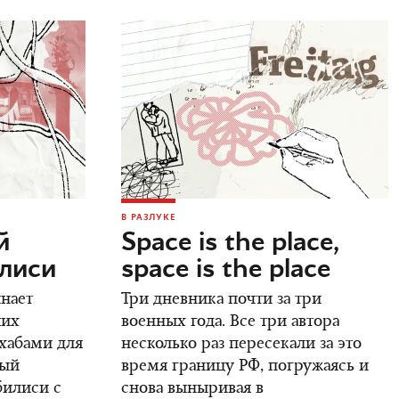
В РАЗЛУКЕ
й
Space is the place,
илиси
space is the place
инает
Три дневника почти за три
ших
военных года. Все три автора
 хабами для
несколько раз пересекали за это
вый
время границу РФ, погружаясь и
билиси с
снова выныривая в