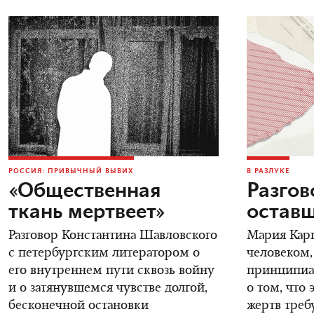
РОССИЯ: ПРИВЫЧНЫЙ ВЫВИХ
В РАЗЛУКЕ
«Общественная
Разгов
ткань мертвеет»
остав
Разговор Константина Шавловского
Мария Карп
с петербургским литератором о
человеком,
его внутреннем пути сквозь войну
принципиал
и о затянувшемся чувстве долгой,
о том, что 
бесконечной остановки
жертв треб