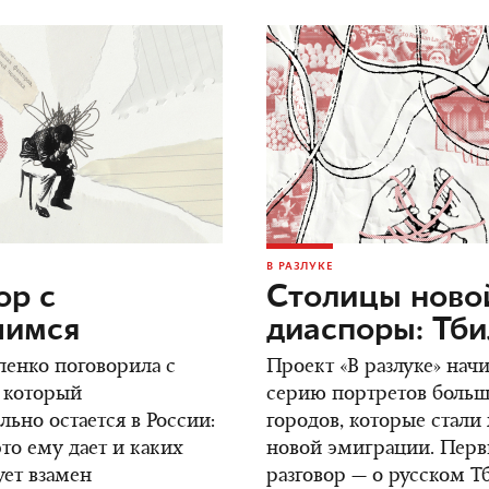
В РАЗЛУКЕ
ор c
Столицы ново
шимся
диаспоры: Тб
енко поговорила с
Проект «В разлуке» нач
 который
серию портретов боль
ьно остается в России:
городов, которые стали
это ему дает и каких
новой эмиграции. Пер
ует взамен
разговор — о русском Т