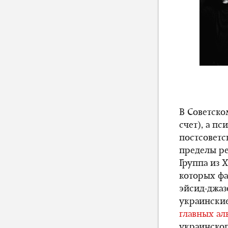
В Советско
счет), а п
постсоветс
пределы ре
Группа из 
которых фа
эйсид-джа
украински
главных ал
украинског