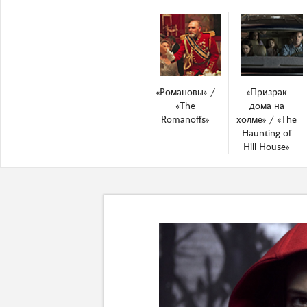
«Романовы» /
«Призрак
«The
дома на
Romanoffs»
холме» / «The
Haunting of
Hill House»