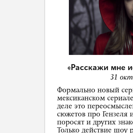
«Расскажи мне ис
31 октя
Формально новый се
мексиканском сериал
деле это переосмысле
сюжетов про Гензеля 
поросят и других зна
Только действие шоу 