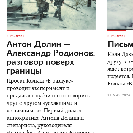
В РАЗЛУКЕ
В РАЗЛУКЕ
Антон Долин —
Письм
Александр Родионов:
Иван Дав
разговор поверх
другу в э
границы
ждет встре
надеется.
Проект Кольты «В разлуке»
Кольты «В
проводит эксперимент и
предлагает публично поговорить
21 МАЯ 2024
друг с другом «уехавшим» и
«оставшимся». Первый диалог —
кинокритика Антона Долина и
сценариста, руководителя