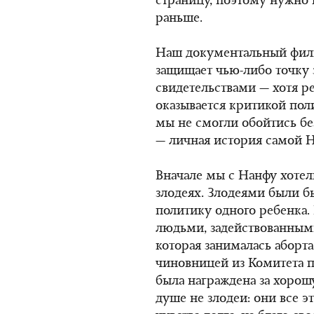
страницу, поэтому нужно 
раньше.
Наш документальный филь
защищает чью-либо точку з
свидетельствами — хотя ре
оказывается критикой пол
мы не смогли обойтись бе
— личная история самой Н
Вначале мы с Нанфу хотел
злодеях. Злодеями были б
политику одного ребенка.
людьми, задействованными
которая занималась аборт
чиновницей из Комитета 
была награждена за хорош
душе не злодеи: они все 