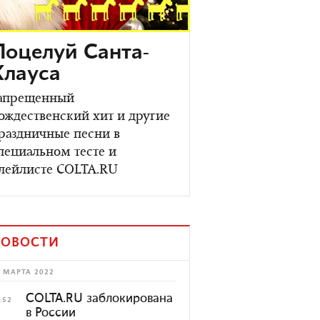
Поцелуй Санта-
Клауса
апрещенный
ождественский хит и другие
раздничные песни в
пециальном тесте и
лейлисте COLTA.RU
ОВОСТИ
 МАРТА 2022
COLTA.RU заблокирована
:52
в России