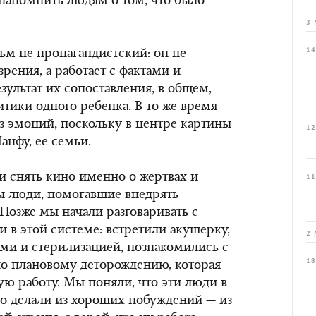
напомнить людям о том, что было
3 
14
м не пропагандистский: он не
рения, а работает с фактами и
зультат их сопоставления, в общем,
итики одного ребенка. В то же время
з эмоций, поскольку в центре картины
12
анфу, ее семьи.
и снять кино именно о жертвах и
11
ы люди, помогавшие внедрять
 Позже мы начали разговаривать с
 в этой системе: встретили акушерку,
2 
ами и стерилизацией, познакомились с
18
по плановому деторождению, которая
ую работу. Мы поняли, что эти люди в
это делали из хороших побуждений — из