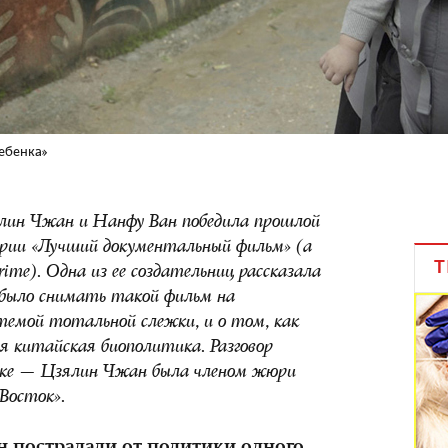
ебенка»
ялин Чжан и Нанфу Ван победила прошлой
гории «Лучший документальный фильм» (а
Т
ime). Одна из ее создательниц рассказала
о было снимать такой фильм на
темой тотальной слежки, и о том, как
я китайская биополитика. Разговор
ке — Цзялин Чжан была членом жюри
Восток».