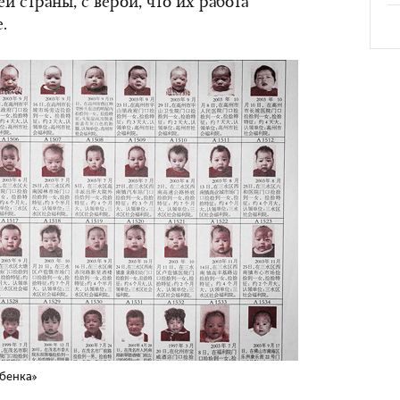
оей страны, с верой, что их работа
.
бенка»