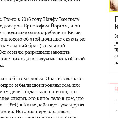
н пострадали от политики одного
 Где-то в 2016 году Нанфу Ван пила
родюсеров, Кристофом Йоргом, и он
 к политике одного ребенка в Китае.
З
го плохого об этой политике сказать не
р
сть младший брат (в сельской
п
0-х семьям разрешили заводить
с
Я тоже никогда не задумывалась об этой
п
а.
ать об этом фильм. Она связалась со
вопрос и были шокированы тем, как
Н
мом деле. Тогда стало понятно, что
ее сделать это кино: дело в том, что
11
да. —
Ред.
) в Китае действует уже другая
14
 детей. История переворачивает