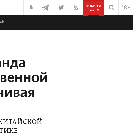
ПОМОГИ
САЙТУ
als
анда
твенной
чивая
 КИТАЙСКОЙ
ТИКЕ