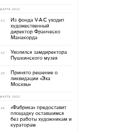
МАРТА 2022
Из фонда V-A-C уходит
:53
художественный
директор Франческо
Манакорда
Уволился замдиректора
:33
Пушкинского музея
Принято решение о
:29
ликвидации «Эха
Москвы»
МАРТА 2022
«Фабрика» предоставит
:26
площадку оставшимся
без работы художникам и
кураторам