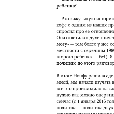
— Ваша семья и семья Ва
ребенка?
— Расскажу такую историю.
кофе с одним из наших п
спросил про ее отношение
Она ответила в духе «ниче
могу» — тем более у нее е
местности с середины 198
второго ребенка. —
Ред.
). 
политике до этого разговор
В итоге Нанфу решила сдел
мной, мы начали изучать 
все это происходило на са
нужно как можно оперативн
сейчас (с 1 января 2016 го
политика — политика двух