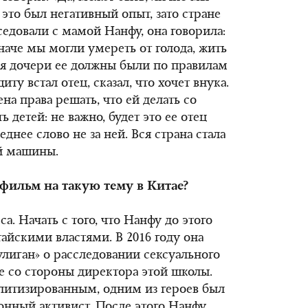
 это был негативный опыт, зато стране
седовали с мамой Нанфу, она говорила:
иначе мы могли умереть от голода, жить
ия дочери ее должны были по правилам
иту встал отец, сказал, что хочет внука.
а права решать, что ей делать со
 детей: не важно, будет это ее отец
днее слово не за ней. Вся страна стала
й машины.
фильм на такую тему в Китае?
а. Начать с того, что Нанфу до этого
айскими властями. В 2016 году она
улиган» о расследовании сексуального
е со стороны директора этой школы.
литизированным, одним из героев был
нный активист. После этого Нанфу