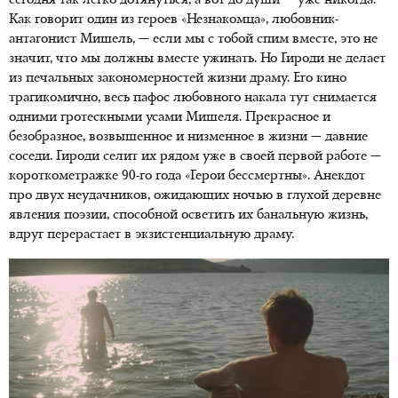
сегодня так легко дотянуться, а вот до души — уже никогда.
Как говорит один из героев «Незнакомца», любовник-
антагонист Мишель, — если мы с тобой спим вместе, это не
значит, что мы должны вместе ужинать. Но Гироди не делает
из печальных закономерностей жизни драму. Его кино
трагикомично, весь пафос любовного накала тут снимается
одними гротескными усами Мишеля. Прекрасное и
безобразное, возвышенное и низменное в жизни — давние
соседи. Гироди селит их рядом уже в своей первой работе —
короткометражке 90-го года «Герои бессмертны». Анекдот
про двух неудачников, ожидающих ночью в глухой деревне
явления поэзии, способной осветить их банальную жизнь,
вдруг перерастает в экзистенциальную драму.