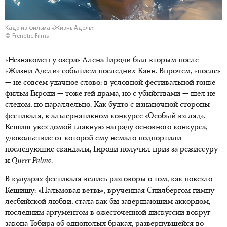
Кадр из фильма «Жизнь Адель»
© Frenetic Films
«Незнакомец у озера» Алена Гироди был вторым после
«Жизни Адели» событием последних Канн. Впрочем, «после»
— не совсем удачное слово: в условной фестивальной гонке
фильм Гироди — тоже гей-драма, но с убийствами — шел не
следом, но параллельно. Как будто с изнаночной стороны
фестиваля, в альтернативном конкурсе «Особый взгляд».
Кешиш увез домой главную награду основного конкурса,
удовольствие от которой ему немало подпортили
последующие скандалы, Гироди получил приз за режиссуру
и
Queer
Palme
.
В кулуарах фестиваля велись разговоры о том, как повезло
Кешишу: «Пальмовая ветвь», врученная Спилбергом гимну
лесбийской любви, стала как бы завершающим аккордом,
последним аргументом в ожесточенной дискуссии вокруг
закона Тобира об однополых браках, развернувшейся во