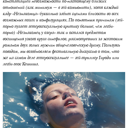
констатацией невозможности по-настоящему близких
отношений (как минимум — в гей-комьюнити), хотя каждый
кадр «Незнакомца» буквально забит сценами близости во всех
возможных позах и конфигурациях. По понятным причинам (гей-
порно пугает гетеросексуальную критику больше, чем лесби-
порно) «Незнакомец у озера» так и остался предметом
восхищения узкого круга синефилов, рассмотревших за жестоким
романом двух голых мужчин общечеловеческую драму. Пользуясь
поводом, мы возобновляем фестивальную дискуссию о том, что
же на самом деле гетеросексуальнее — гей-триллер Гироди или
лесби-эпос Кешиша.