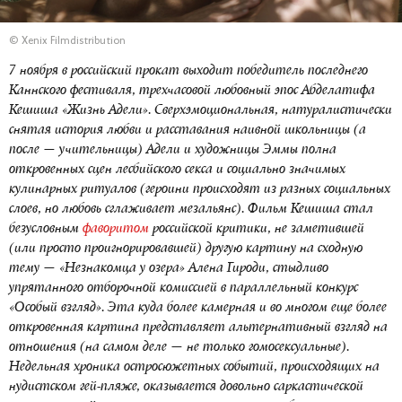
© Xenix Filmdistribution
7 ноября в российский прокат выходит победитель последнего
Каннского фестиваля, трехчасовой любовный эпос Абделатифа
Кешиша «Жизнь Адели». Сверхэмоциональная, натуралистически
снятая история любви и расставания наивной школьницы (а
после — учительницы) Адели и художницы Эммы полна
откровенных сцен лесбийского секса и социально значимых
кулинарных ритуалов (героини происходят из разных социальных
слоев, но любовь сглаживает мезальянс). Фильм Кешиша стал
безусловным
фаворитом
российской критики, не заметившей
(или просто проигнорировавшей) другую картину на сходную
тему — «Незнакомца у озера» Алена Гироди, стыдливо
упрятанного отборочной комиссией в параллельный конкурс
«Особый взгляд». Эта куда более камерная и во многом еще более
откровенная картина представляет альтернативный взгляд на
отношения (на самом деле — не только гомосексуальные).
Недельная хроника остросюжетных событий, происходящих на
нудистском гей-пляже, оказывается довольно саркастической