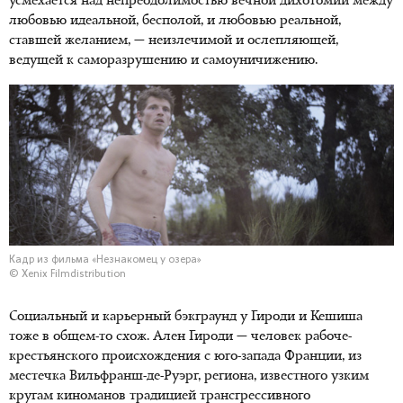
усмехается над непреодолимостью вечной дихотомии между
любовью идеальной, бесполой, и любовью реальной,
ставшей желанием, — неизлечимой и ослепляющей,
ведущей к саморазрушению и самоуничижению.
Кадр из фильма «Незнакомец у озера»
© Xenix Filmdistribution
Социальный и карьерный бэкграунд у Гироди и Кешиша
тоже в общем-то схож. Ален Гироди — человек рабоче-
крестьянского происхождения с юго-запада Франции, из
местечка Вильфранш-де-Руэрг, региона, известного узким
кругам киноманов традицией трансгрессивного