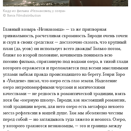
Кадр из фильма «Незнакомец у озера»
© Xenix Filmdistribution
Главный козырь «Незнакомца» — та же притворная
тривиальность, расчетливая скромность. Гироди очень точен
и скуп в своих средствах — достаточно сказать, что крупный
план (да, усов) он использует всего дважды! Только потом,
ближе ко второй половине, начинаешь понимать всю
поэзию фильма, спрятанную под водами озера, в тихой глади
которого отражается и преломляется под всеми мыслимыми
углами зыбкая правда происходящего на берегу. Генри Торо
в «Уолдене» писал, что озеро есть глаз земли. Наделение
озера антропоморфными чертами и магическими
качествами — не редкость в романтической традиции, взять
хотя бы «озерную школу». Гироди, как настоящий романтик,
этой традиции верен, для него озеро есть метафора некоего
места рефлексии в нашей душе. Там мы абсолютно честны
перед собой — но заглядывать туда тяжело и неохота. Озеро,
у которого трахаются незнакомцы, — это и граница между