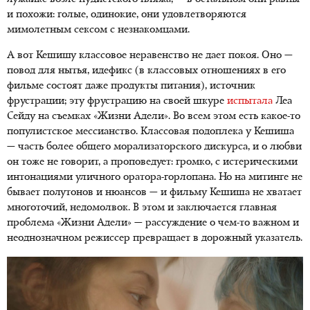
и похожи: голые, одинокие, они удовлетворяются
мимолетным сексом с незнакомцами.
А вот Кешишу классовое неравенство не дает покоя. Оно —
повод для нытья, идефикс (в классовых отношениях в его
фильме состоят даже продукты питания), источник
фрустрации; эту фрустрацию на своей шкуре
испытала
Леа
Сейду на съемках «Жизни Адели». Во всем этом есть какое-то
популистское мессианство. Классовая подоплека у Кешиша
— часть более общего морализаторского дискурса, и о любви
он тоже не говорит, а проповедует: громко, с истерическими
интонациями уличного оратора-горлопана. Но на митинге не
бывает полутонов и нюансов — и фильму Кешиша не хватает
многоточий, недомолвок. В этом и заключается главная
проблема «Жизни Адели» — рассуждение о чем-то важном и
неоднозначном режиссер превращает в дорожный указатель.