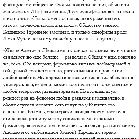
французском обществе. Фильм подняли на щит, объявили
манифестом ЛГБТ-движения. Двум манифестам всегда тесно
в истории, и «Незнакомец» остался, по выражению его
автора, «пе-де-фильмом для пе-де». Общество, занятое
Кешишем, Гироди не заметило, и только синефилы вроде
Люка Мулле пели ему хвалебную песнь — в пустоту.
«Жизнь Адели» и «Незнакомца у озера» на самом деле многое
связывает, но еще больше — разделяет. Общая у них, конечно
же, тема. Обе истории, формально являясь лесби-драмой и
гей-драмой соответственно, рассказывают о проклятии
любви вообще. Мелодраматическая линия в них абсолютно
универсальна, ее легко может соотнести со своим опытом и
любой гетеросексуальный зритель. Но взгляды двух
режиссеров на феномен любви разнятся кардинально: в
обоих случаях желание есть недуг, но у Кешиша это —
священная болезнь, облагораживающая своего носителя,
стирающая разницу между социальными стратами
(режиссер всячески подчеркивает классовую разницу между
Аделью и ее любовницей Эммой), Гироди же горько