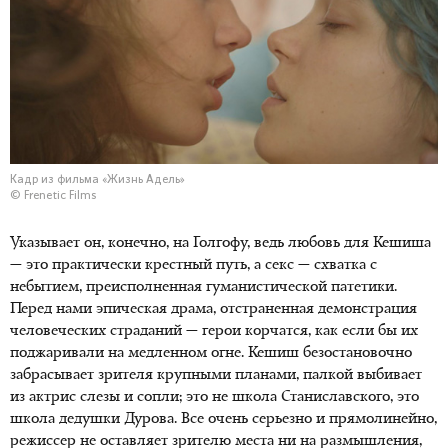
Кадр из фильма «Жизнь Адель»
© Frenetic Films
Указывает он, конечно, на Голгофу, ведь любовь для Кешиша
— это практически крестный путь, а секс — схватка с
небытием, преисполненная гуманистической патетики.
Перед нами эпическая драма, отстраненная демонстрация
человеческих страданий — герои корчатся, как если бы их
поджаривали на медленном огне. Кешиш безостановочно
забрасывает зрителя крупными планами, палкой выбивает
из актрис слезы и сопли; это не школа Станиславского, это
школа дедушки Дурова. Все очень серьезно и прямолинейно,
режиссер не оставляет зрителю места ни на размышления,