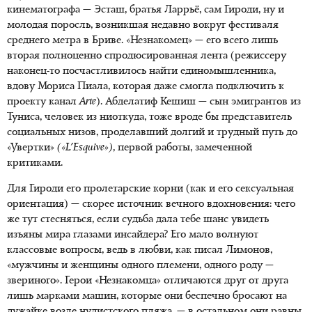
кинематографа — Эсташ, братья Ларрьё, сам Гироди, ну и
молодая поросль, возникшая недавно вокруг фестиваля
среднего метра в Бриве. «Незнакомец» — его всего лишь
вторая полноценно спродюсированная лента (режиссеру
наконец-то посчастливилось найти единомышленника,
вдову Мориса Пиала, которая даже смогла подключить к
проекту канал
Arte
). Абделатиф Кешиш — сын эмигрантов из
Туниса, человек из ниоткуда, тоже вроде бы представитель
социальных низов, проделавший долгий и трудный путь до
«Увертки»
(«L'Esquive»)
, первой работы, замеченной
критиками.
Для Гироди его пролетарские корни (как и его сексуальная
ориентация) — скорее источник вечного вдохновения: чего
же тут стесняться, если судьба дала тебе шанс увидеть
изъяны мира глазами инсайдера? Его мало волнуют
классовые вопросы, ведь в любви, как писал Лимонов,
«мужчины и женщины одного племени, одного роду —
звериного». Герои «Незнакомца» отличаются друг от друга
лишь марками машин, которые они беспечно бросают на
лужайке возле нудистского пляжа, — в остальном они равны