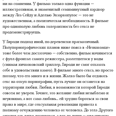
ни на сомнения. У фильма только одна функция —
иллюстративная, и знаменитый семиминутный хардкор
между Леа Сейду и Аделью Экзаркопулос — это не
художественная, а политическая необходимость. В фильме
про однополую любовь толерантность без секса не
продемонстрируешь.
У Гироди подход иной, по-деревенски прагматичный.
Полупорнографических планов ниже пояса в «Незнакомце»
тоже более чем достаточно — собственно, фильм начинается
с фулл-фронтал самого режиссера, разлегшегося у воды
(снимая хичкоковский триллер, Гироди не смог отказать
себе в удовольствии камео). В фильме много секса, но просто
потому, что его много и в жизни. Жалко было бы отдавать
секс на откуп порнографии, пусть лучше он останется на
территории любви. Любви, в возможности которой Гироди
совсем не уверен. Точнее, это желание любви незыблемо и
неуязвимо, а вот сама любовь... ей трудно бороться за свои
права в мире, где сексуальная революция привела к
полному отчуждению человека от человека. До тела Другого