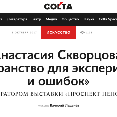
ка
Литература
Театр
Медиа
Общество
Наука
Colta Speci
ИСКУССТВО
9 ОКТЯБРЯ 2017
1135
настасия Скворцов
ранство для экспер
и ошибок»
УРАТОРОМ ВЫСТАВКИ «ПРОСПЕКТ НЕ
Валерий Леденёв
текст: