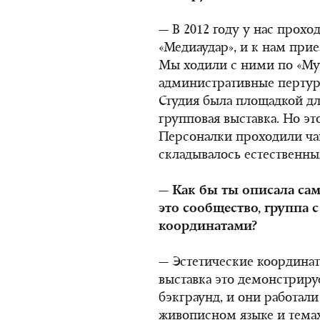
— В 2012 году у нас прохо
«Медиаудар», и к нам прие
Мы ходили с ними по «Мух
административные пертур
Студия была площадкой дл
групповая выставка. Но э
Персоналки проходили чащ
складывалось естественны
— Как бы ты описала са
это сообщество, группа 
координатами?
— Эстетические координат
выставка это демонстриру
бэкграунд, и они работали
живописном языке и темах