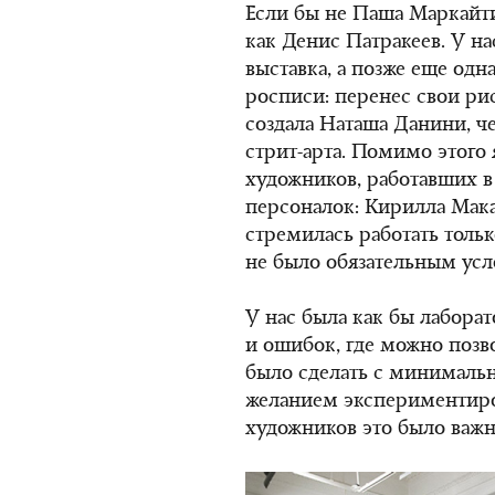
Если бы не Паша Маркайти
как Денис Патракеев. У на
выставка, а позже еще одн
росписи: перенес свои ри
создала Наташа Данини, ч
стрит-арта. Помимо этого 
художников, работавших в
персоналок: Кирилла Мака
стремилась работать толь
не было обязательным усло
У нас была как бы лабора
и ошибок, где можно позв
было сделать с минимал
желанием экспериментиро
художников это было важн