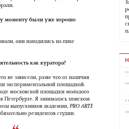
З
брали.
р
п
му моменту были уже хорошо
с
п
 знали, они находились на пике
Н
еятельность как куратора?
11
го не зависели, разве что от наличия
14
ыли экспериментальной площадкой.
роде московской площадки молодого
о в Петербурге. Я занималась поиском
3 
боты выпускников академии,
PRO ARTE
14
бязательно резидентов студии.