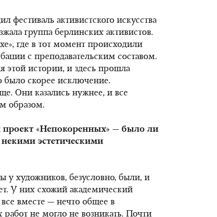
дил фестиваль активистского искусства
зжала группа берлинских активистов.
е», где в тот момент происходили
бации с преподавательским составом.
я этой истории, и здесь прошла
то было скорее исключение.
е. Они казались нужнее, и все
м образом.
м проект «Непокоренных»
—
было ли
с некими эстетическими
ы у художников, безусловно, были, и
ет. У них схожий академический
 все вместе — нечто общее в
 работ не могло не возникать. Почти