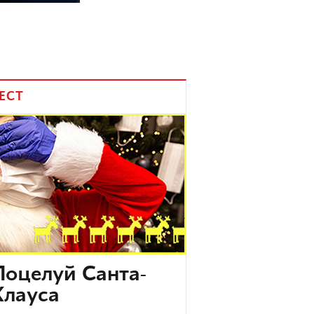
ЕСТ
Поцелуй Санта-
Клауса