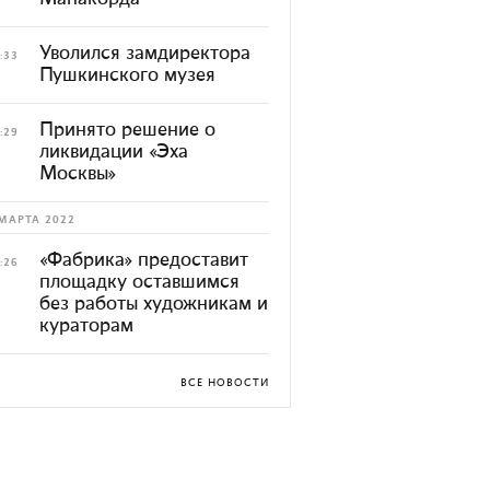
Уволился замдиректора
:33
Пушкинского музея
Принято решение о
:29
ликвидации «Эха
Москвы»
МАРТА 2022
«Фабрика» предоставит
:26
площадку оставшимся
без работы художникам и
кураторам
ВСЕ НОВОСТИ