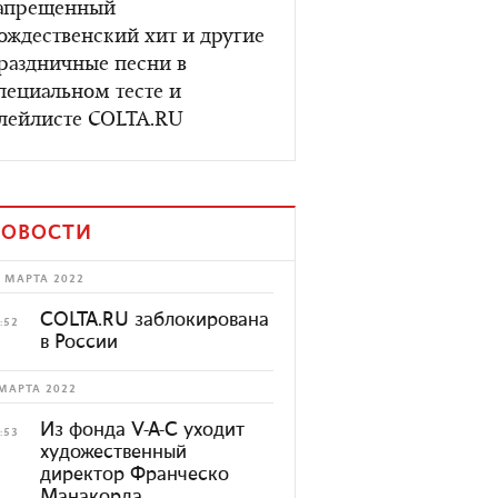
апрещенный
ождественский хит и другие
раздничные песни в
пециальном тесте и
лейлисте COLTA.RU
ОВОСТИ
 МАРТА 2022
COLTA.RU заблокирована
:52
в России
МАРТА 2022
Из фонда V-A-C уходит
:53
художественный
директор Франческо
Манакорда