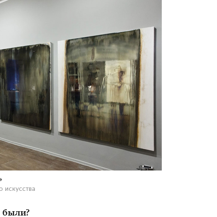
»
о искусства
 были?