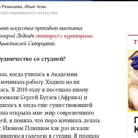
-Рязанцева, «Язык тела»
зей современного искусства
ного искусства проходит выставка
Валерий Леденёв
поговорил с кураторами
Т
 Анастасией Скворцовой.
рудничество со студией?
ла, когда училась в Академии
 начинала работу. Ходила на их
сь. В 2010 году я посещала школу
изовали Сергей Бугаев (Африка) и
одилась в тогда еще существовавшей
кола открыла мне мир современного
ей, я поняла, что пора начинать делать
в с Иваном Плющом как раз искали
явившуюся галерею в студии. Я прошла