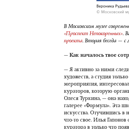
Вероника Рудьева
© Московский му
В Московском музее современ
«Проспект Непокоренных»
. 
проекта
. Вторая беседа — с
— Как началось твое сот
— Я активно за ними следи
художеств, а студия только
мероприятия, интересовала
кураторов, которую орган
Олеся Туркина, — она нах
галерее «Формула». Эта ш
искусства. Отучившись в н
что-то свое. Илья Гапоно
куратора в только что по