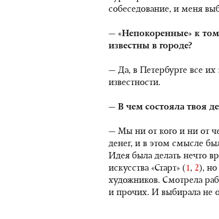
собеседование, и меня вы
— «Непокоренные» к то
известны в городе?
— Да, в Петербурге все их
известности.
— В чем состояла твоя д
— Мы ни от кого и ни от че
денег, и в этом смысле б
Идея была делать нечто в
искусства «Старт» (
1
,
2
), н
художников. Смотрела ра
и прочих. И выбирала не о