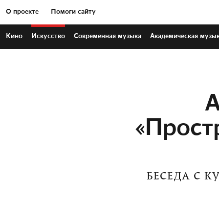
О проекте
Помоги сайту
Кино
Искусство
Современная
музыка
Академическая
музы
А
«Прост
БЕСЕДА С К