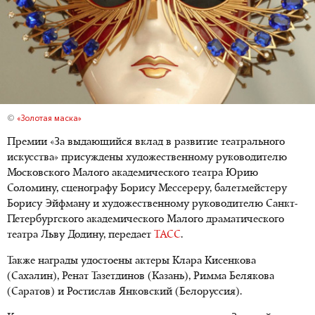
©
«Золотая маска»
Премии «За выдающийся вклад в развитие театрального
искусства» присуждены художественному руководителю
Московского Малого академического театра Юрию
Соломину, сценографу Борису Мессереру, балетмейстеру
Борису Эйфману и художественному руководителю Санкт-
Петербургского академического Малого драматического
театра Льву Додину, передает
ТАСС
.
Также награды удостоены актеры Клара Кисенкова
(Сахалин), Ренат Тазетдинов (Казань), Римма Белякова
(Саратов) и Ростислав Янковский (Белоруссия).