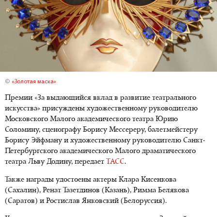
©
«Золотая маска»
Премии «За выдающийся вклад в развитие театрального
искусства» присуждены художественному руководителю
Московского Малого академического театра Юрию
Соломину, сценографу Борису Мессереру, балетмейстеру
Борису Эйфману и художественному руководителю Санкт-
Петербургского академического Малого драматического
театра Льву Додину, передает
ТАСС
.
Также награды удостоены актеры Клара Кисенкова
(Сахалин), Ренат Тазетдинов (Казань), Римма Белякова
(Саратов) и Ростислав Янковский (Белоруссия).